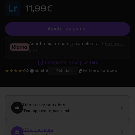
11,99€
Ajouter au panier
Acheter maintenant, payer plus tard.
En savoir
plus
Enregistrer pour plus tard
4,3
55m08
Fichiers sources
Débutant
4.3333333333333
Découvrez nos abos
Tout apprendre, sans limite
Offrir ce cours