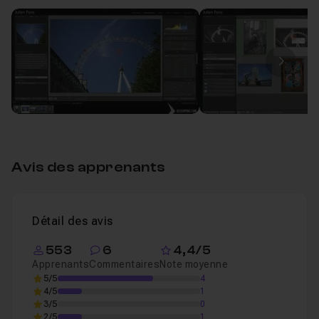
Le noir et blanc : techniques de pro - Episode 1
Leçon 1
Image
Avis des apprenants
Détail des avis
553
6
4,4/5
Apprenants
Commentaires
Note moyenne
5/5
4
4/5
1
3/5
0
2/5
1