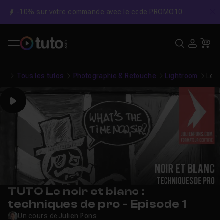
-10% sur votre commande avec le code PROMO10
C
Recher
USE
Pa
Tous les tutos
Photographie & Retouche
Lightroom
Le n
Play
TUTO Le noir et blanc :
techniques de pro - Episode 1
Un cours de
Julien Pons