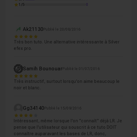
1/5
0
Ak21130
Publié le 20/08/2016
5
Très bon tuto. Une alternative intéressante à Silver
efex pro.
Samih Bounouar
Publié le 01/07/2016
5
Très instructif, surtout lorsqu'on aime beaucoup le
noir et blanc.
Gg34140
Publié le 15/09/2016
4
Intéressant, même lorsque l'on "connaît" déjà LR. Je
pense que l'utilisateur qui souscrit à ce tuto DOIT
connaître auparavant les bases de LR, donc,