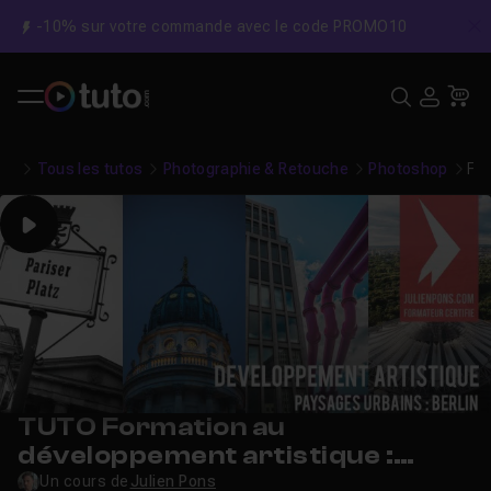
-10% sur votre commande avec le code PROMO10
C
Recher
USE
Pa
Tous les tutos
Photographie & Retouche
Photoshop
For
Play
TUTO Formation au
développement artistique :
paysages urbains
Un cours de
Julien Pons