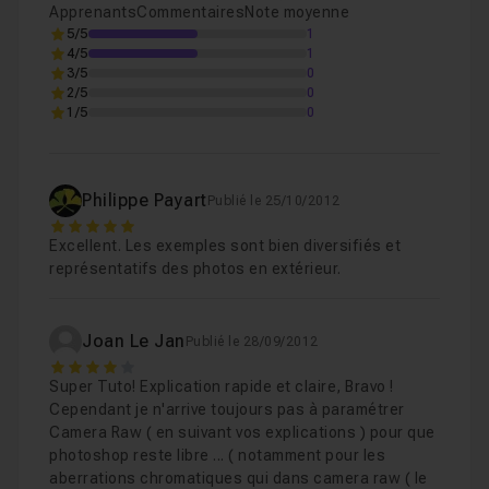
Apprenants
Commentaires
Note moyenne
5/5
1
4/5
1
3/5
0
2/5
0
1/5
0
Philippe Payart
Publié le 25/10/2012
5
Excellent. Les exemples sont bien diversifiés et
représentatifs des photos en extérieur.
Joan Le Jan
Publié le 28/09/2012
4
Super Tuto! Explication rapide et claire, Bravo !
Cependant je n'arrive toujours pas à paramétrer
Camera Raw ( en suivant vos explications ) pour que
photoshop reste libre ... ( notamment pour les
aberrations chromatiques qui dans camera raw ( le