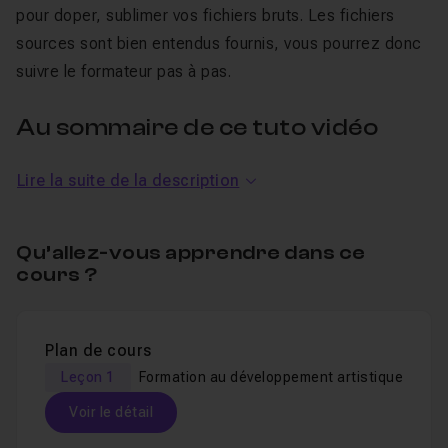
pour doper, sublimer vos fichiers bruts. Les fichiers
sources sont bien entendus fournis, vous pourrez donc
suivre le formateur pas à pas.
Au sommaire de ce tuto vidéo
Photoshop CS6 / Camera Raw 7 :
Lire la suite de la description
Paramètres de Bridge et Camera Raw 7
Retouche globale d'exposition
Qu’allez-vous apprendre dans ce
cours ?
Accentuation du contraste
Utilisation des réglages de présence "Clarté" et
"Vibrance"
Plan de cours
Retouches locales au pinceau de retouche
Leçon 1
Formation au développement artistique
Utilisation du filtre gradué
Voir le détail
Manipuler les couleurs avec le mode Teinte /