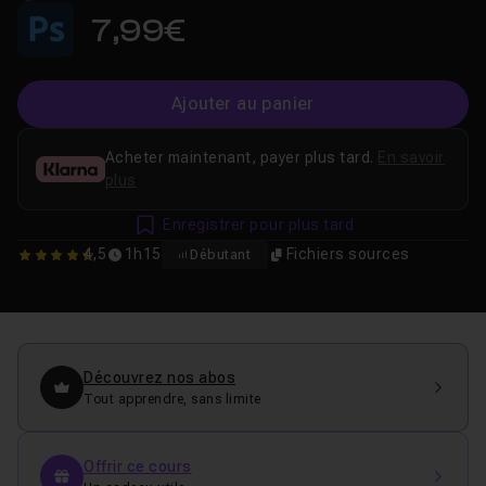
7,99€
Ajouter au panier
Acheter maintenant, payer plus tard.
En savoir
plus
Enregistrer pour plus tard
4,5
1h15
Fichiers sources
Débutant
4.5
Découvrez nos abos
Tout apprendre, sans limite
Offrir ce cours