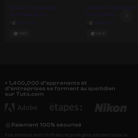
Favori
Retouche de paysages :
Initiation à l'étalonnage 
techniques de pro
color grading
Ima
Julien Pons
Julien Pons
1h51
1h14
+ 1,400,000 d’apprenants et
d’entreprises se forment au quotidien
sur Tuto.com
Paiement 100% sécurisé
Vos données sont chiffrées et protégées pendant toute la