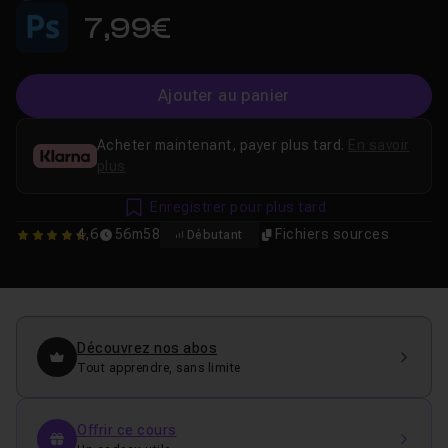
7,99€
Ajouter au panier
Acheter maintenant, payer plus tard.
En savoir
plus
Enregistrer pour plus tard
4,6
56m58
Fichiers sources
Débutant
4.6
Découvrez nos abos
Tout apprendre, sans limite
Offrir ce cours