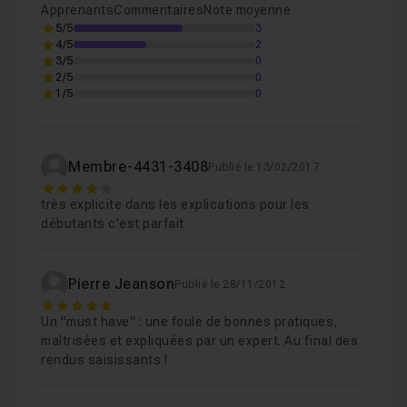
Apprenants
Commentaires
Note moyenne
5/5
3
4/5
2
3/5
0
2/5
0
1/5
0
Membre-4431-3408
Publié le 13/02/2017
4
très explicite dans les explications pour les
débutants c'est parfait
Pierre Jeanson
Publié le 28/11/2012
5
Un "must have" : une foule de bonnes pratiques,
maîtrisées et expliquées par un expert. Au final des
rendus saisissants !