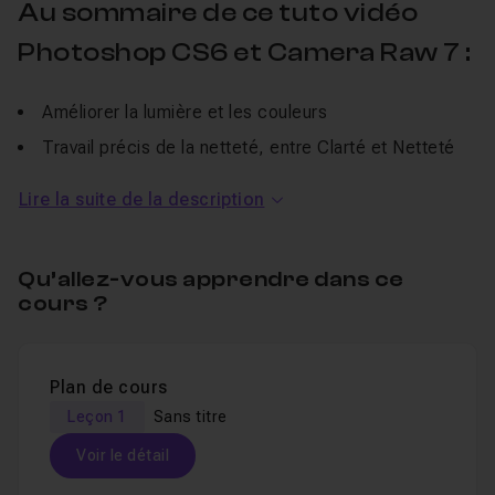
Au sommaire de ce tuto vidéo
Photoshop CS6 et Camera Raw 7 :
Améliorer la lumière et les couleurs
Travail précis de la netteté, entre Clarté et Netteté
optimisée
Lire la suite de la description
Corriger un contre jour via des retouches locales
Accentuer une ambiance avec le pinceau dans
Camera Raw
Qu’allez-vous apprendre dans ce
cours ?
Produire un développement couleur facilement
convertible en Noir et Blanc
Utiliser les paramètres prédéfinis de Camera Raw sur
Plan de cours
plusieurs images dans
Bridge
Leçon 1
Sans titre
Travailler avec un objet dynamique dans
Photoshop
Voir le détail
Utiliser le Virage HDR pour simuler un HDR