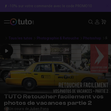
-10% sur votre commande avec le code PROMO10
C
Recher
USE
Pa
Tous les tutos
Photographie & Retouche
Photoshop
Ret
Play
TUTO Retoucher facilement vos
photos de vacances partie 2
Un cours de
Julien Pons