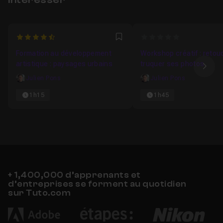
4.5
0
Favori
Formation au développement
Workshop créatif : retou
artistique : paysages urbains
truquer ses photos
Ima
Julien Pons
Julien Pons
1h15
1h45
+ 1,400,000 d’apprenants et
d’entreprises se forment au quotidien
sur Tuto.com