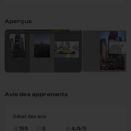
Exporter ses images depuis Camera Raw
Table des matières
Aperçus
Sans titre
56m58
Leçon 1
Image
Avis des apprenants
Détail des avis
155
5
4,6/5