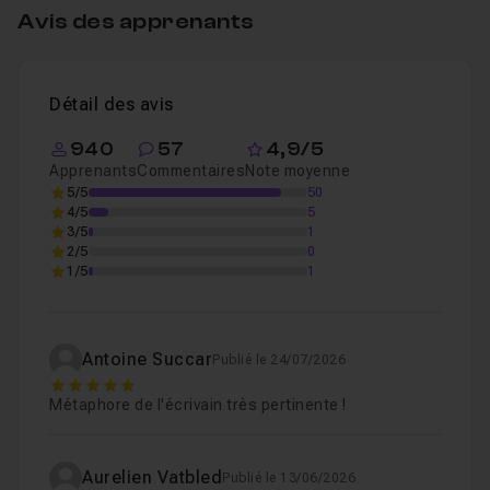
La troisième image
09m43
Leçon 4
Avis des apprenants
Selection et intention
09m37
Leçon 5
Détail des avis
940
57
4,9/5
Apprenants
Commentaires
Note moyenne
5/5
50
4/5
5
3/5
1
2/5
0
1/5
1
Antoine Succar
Publié le 24/07/2026
5
Métaphore de l'écrivain très pertinente !
Aurelien Vatbled
Publié le 13/06/2026