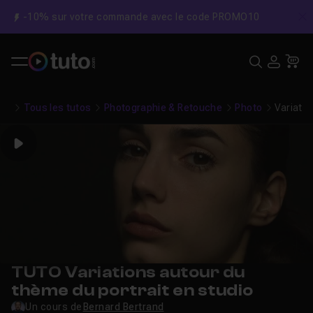
-10% sur votre commande avec le code PROMO10
C
Recher
USE
Pa
Tous les tutos
Photographie & Retouche
Photo
Variatio
Play
TUTO Variations autour du
thème du portrait en studio
Un cours de
Bernard Bertrand