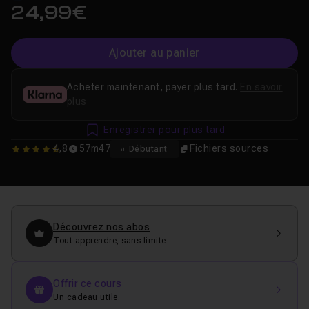
24,99€
Ajouter au panier
Acheter maintenant, payer plus tard.
En savoir
plus
Enregistrer pour plus tard
4,8
57m47
Fichiers sources
Débutant
4.8070175438596
Découvrez nos abos
Tout apprendre, sans limite
Offrir ce cours
Un cadeau utile.