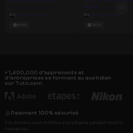
Bundle photo de studio
Photo : La lumière comme
narratif
Ima
Bernard Bertrand
Bernard Bertrand
8h06
3h18
+ 1,400,000 d’apprenants et
d’entreprises se forment au quotidien
sur Tuto.com
Paiement 100% sécurisé
Vos données sont chiffrées et protégées pendant toute la
transaction.