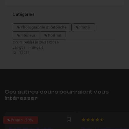
Catégories
Photographie & Retouche
Photo
Intérieur
Portrait
Cours publié le 20/11/2016
Langue : Français
ID : 74011
Ces autres cours pourraient vous
intéresser
4.6666666666667
4.75
Promo -29%
Favori