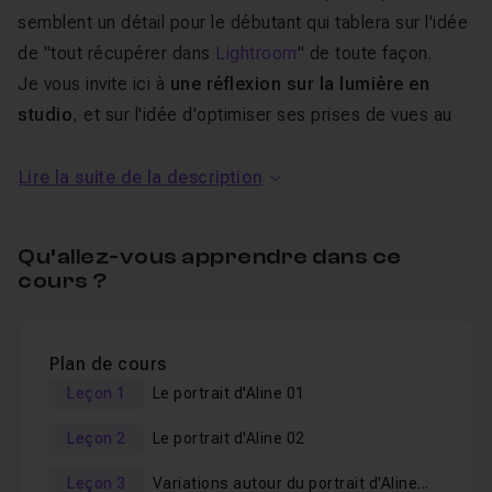
semblent un détail pour le débutant qui tablera sur l'idée
de "tout récupérer dans
Lightroom
" de toute façon.
Je vous invite ici à
une réflexion sur la lumière en
studio
, et sur l'idée d'optimiser ses prises de vues au
maximum
pendant la prise de
vue
.
Lire la suite de la description
Toute la partie post production que vous ferez ensuite
sur vos images , sera comme la cerise sur le gâteau.
Qu’allez-vous apprendre dans ce
cours ?
Dans ce tuto photo portrait en
studio
Plan de cours
Leçon 1
Le portrait d'Aline 01
Je vous invite ici donc à envisager les choses de
manière différente, et je pense, très sincèrement, que
Leçon 2
Le portrait d'Aline 02
ce type de formation pourrai conditionner de manière
Leçon 3
Variations autour du portrait d'Aline...
très avantageuse votre vision de
votre travail en