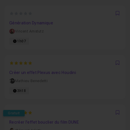
0
Favo
Génération Dynamique
Vincent Amstutz
1h07
5
Favo
Créer un effet Plexus avec Houdini
Mathieu Benedetti
3h18
5
Gratuit
Favo
Recréer l'effet bouclier du film DUNE