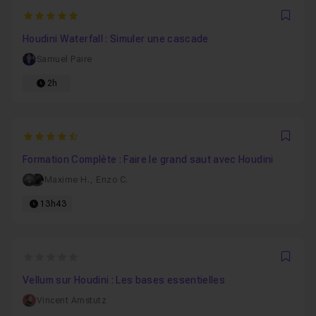
5
Favo
Houdini Waterfall : Simuler une cascade
Samuel Paire
2h
4.6666666666667
Favo
Formation Complète : Faire le grand saut avec Houdini
Maxime H.
,
Enzo C.
13h43
0
Favo
Vellum sur Houdini : Les bases essentielles
Vincent Amstutz