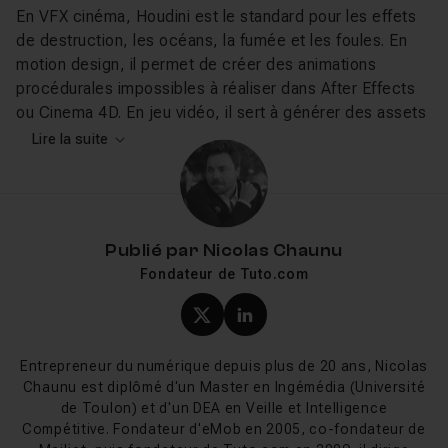
En VFX cinéma, Houdini est le standard pour les effets
de destruction, les océans, la fumée et les foules. En
motion design, il permet de créer des animations
procédurales impossibles à réaliser dans After Effects
ou Cinema 4D. En jeu vidéo, il sert à générer des assets
procéduraux exportables vers Unreal Engine via Houdini
Lire la suite
Engine.
Ce que vous allez apprendre sur
Tuto.com
Publié par
Nicolas Chaunu
Fondateur de Tuto.com
Les cours Houdini sur Tuto.com couvrent l'introduction
au workflow procédural, les simulations Pyro (fumée,
Profil X (twitter) de Nicol
Profil LinkedIn de Ni
feu), les fluides FLIP (océan, liquides), la destruction
RBD et le rendu avec Karma. Les formateurs vous
Entrepreneur du numérique depuis plus de 20 ans, Nicolas
guident à travers des projets concrets, du débutant
Chaunu est diplômé d'un Master en Ingémédia (Université
complet à la maîtrise des simulations avancées.
de Toulon) et d'un DEA en Veille et Intelligence
Compétitive. Fondateur d'eMob en 2005, co-fondateur de