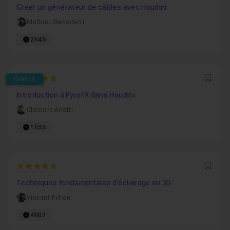
Créer un générateur de câbles avec Houdini
Mathieu Benedetti
2h46
5
Gratuit
Favo
Introduction à PyroFX dans Houdini
Clément Arlotti
1h33
5
Favo
Techniques fondamentales d'éclairage en 3D
Vincent Fillion
4h02