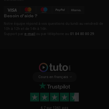
production dès les années 1980. Houdini a révolutionné
les VFX en introduisant l'approche nodale dans les
pipelines de simulation. Aujourd'hui, il est le pilier des
Besoin d’aide ?
départements FX de la quasi-totalité des grands studios
Notre équipe répond à vos questions du lundi au vendredi de
d'effets visuels.
10h à 12h et de 14h à 16h.
Support par
e-mail
ou par téléphone au
01 84 80 80 29
.
FAQ
Houdini est-il gratuit ?
Voir
Houdini est-il difficile à apprendre ?
Voir
Cours en français
Quelle est la différence entre Houdini et
Voir
Blender ?
Houdini est-il utilisé en jeu vidéo ?
Voir
4.7 sur
1361 avis