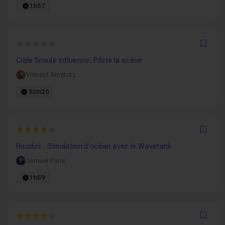
1h57
0
Favo
Cible Simule Influence, Pilote la scène
Vincent Amstutz
53m20
4
Favo
Houdini - Simulation d'océan avec le Wavetank
Samuel Paire
1h59
4.25
Favo