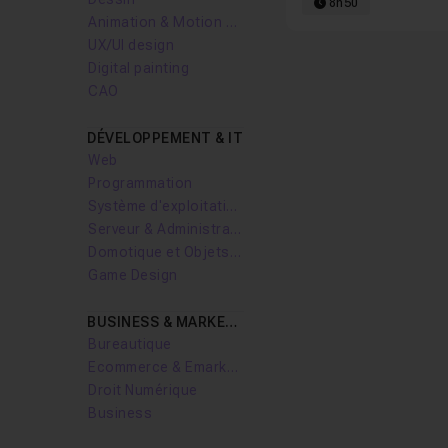
8h50
Animation & Motion design
UX/UI design
Digital painting
CAO
DÉVELOPPEMENT & IT
Web
Programmation
Système d'exploitation
Serveur & Administration Systèmes
Domotique et Objets Connectés
Game Design
BUSINESS & MARKETING
Bureautique
Ecommerce & Emarketing
Droit Numérique
Business