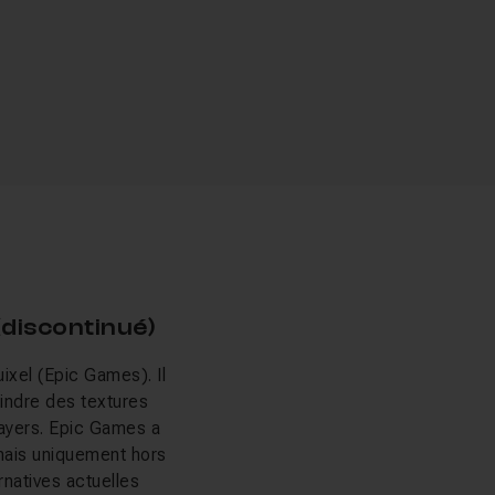
(discontinué)
ixel (Epic Games). Il
indre des textures
layers. Epic Games a
rmais uniquement hors
rnatives actuelles