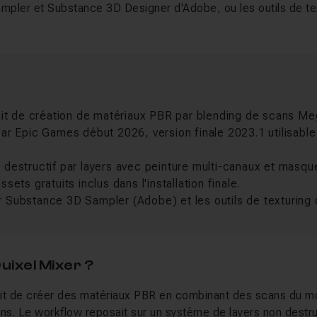
pler et Substance 3D Designer d'Adobe, ou les outils de tex
tuit de création de matériaux PBR par blending de scans M
ar Epic Games début 2026, version finale 2023.1 utilisable
destructif par layers avec peinture multi-canaux et masq
sets gratuits inclus dans l'installation finale.
 Substance 3D Sampler (Adobe) et les outils de texturing 
Quixel Mixer ?
it de créer des matériaux PBR en combinant des scans du mo
. Le workflow reposait sur un système de layers non destructi