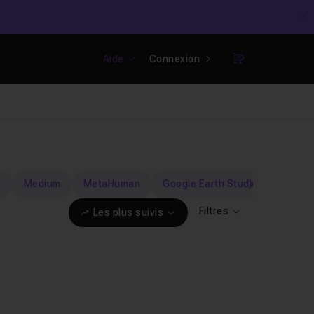
C
Aide
Connexion
Panier
m
Medium
MetaHuman
Google Earth Studio
fSpy
suivant
Filtres
Les plus suivis