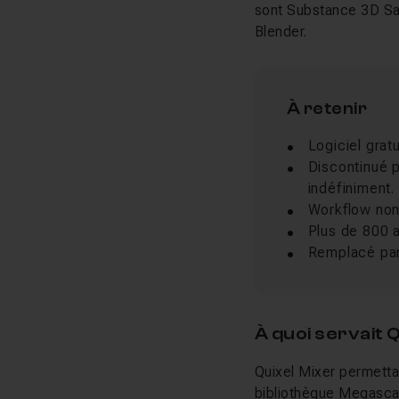
sont Substance 3D Sam
Blender.
À retenir
Logiciel gra
Discontinué p
indéfiniment.
Workflow non 
Plus de 800 as
Remplacé par
À quoi servait 
Quixel Mixer permetta
bibliothèque Megascans