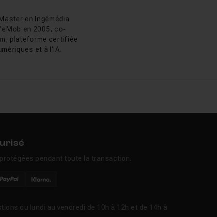
as Chaunu
colas Chaunu
 Master en Ingémédia
 d'eMob en 2005, co-
m, plateforme certifiée
luer vers un outil de
mériques et à l'IA.
céduraux). Après
s. Le développement
tte année-là, avant la
urisé
Voir la réponse
protégées pendant toute la transaction.
Voir la réponse
tions du lundi au vendredi de 10h à 12h et de 14h à
Voir la réponse