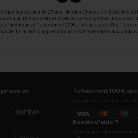
Profil X (twitter) de Nicol
Profil LinkedIn de Ni
érique depuis plus de 20 ans, Nicolas Chaunu est diplômé d'un
uixel Mixer
on) et d'un DEA en Veille et Intelligence Compétitive. Fondateur
uis fondateur de Tuto.com en 2009, il dirige aujourd'hui Tuto.co
ancé en 2018 comme companion app de Megascans, avant d'évo
plus de 1,4 million d'apprenants et 6 000 formations aux outils nu
 à part entière avec Mixer 2020.1 (peinture 3D, masques pro
el par Epic Games en 2019, Mixer est devenu gratuit pour tou
artir de 2022, la dernière mise à jour significative datant de ce
on finale offline en 2026.
eprises se
Paiement 100% séc
nne-t-il encore en 2026 ?
Vos données sont chiffrées et 
tre Quixel Mixer et Substance Designer ?
Besoin d’aide ?
uixel Mixer ?
Notre équipe répond à vos ques