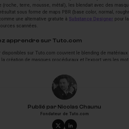
 (roche, terre, mousse, métal), les blendait avec des masq
e résultat sous forme de maps PBR (base color, normal, rough
 comme une alternative gratuite à
Substance Designer
pour la
 sources scannées.
lez apprendre sur Tuto.com
r disponibles sur Tuto.com couvrent le blending de matériau
, la création de masques procéduraux et l'export vers les mot
é, ces compétences en création de matériaux PBR sont direc
Substance Designer
ou aux outils de texturing de
Blender
.
ixer en 2026
ixel Mixer 2023.1, la version finale du logiciel, début 2026. 
Publié par
Nicolas Chaunu
nctionnalités en ligne mais permet au logiciel de fonctionner 
Fondateur de Tuto.com
800 assets gratuits sont inclus dans l'installation. Aucune mise
r. Les assets Megascans restent accessibles via la marketplac
 les bibliothèques déjà constituées.