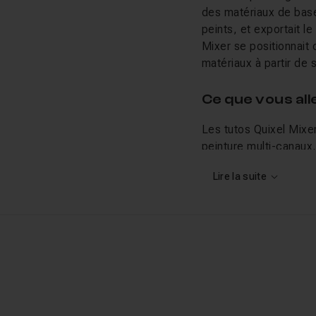
des matériaux de base
peints, et exportait l
Mixer se positionnait
matériaux à partir de
Ce que vous al
Les tutos Quixel Mixe
peinture multi-canaux
Mixer soit discontinu
Lire la suite
à
Substance Painter
,
Fin de Quixel M
Epic Games a publié Qu
supprime toutes les fo
indéfiniment. Plus de 
sera fourni à l'aveni
via Quixel Bridge pour