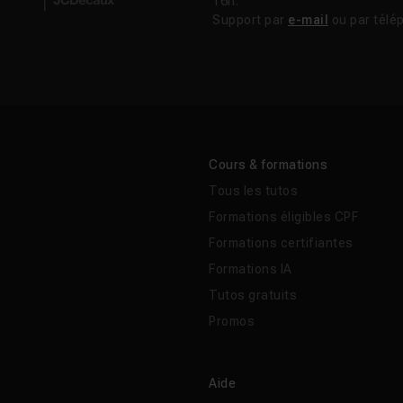
16h.
Support par
e-mail
ou par télé
r sont-elles transférables ?
der aux Megascans depuis Mixer ?
Cours & formations
Tous les tutos
Formations éligibles CPF
Formations certifiantes
Formations IA
Tutos gratuits
Promos
Aide