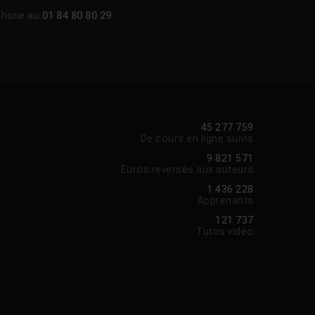
phone au
01 84 80 80 29
.
Voir la réponse
Voir la réponse
45 277 759
De cours en ligne suivis
9 821 571
Euros reversés aux auteurs
1 436 228
Apprenants
121 737
Tutos vidéo