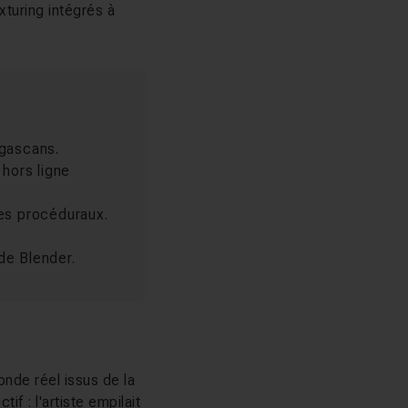
turing intégrés à
egascans.
 hors ligne
ues procéduraux.
de Blender.
nde réel issus de la
f : l'artiste empilait