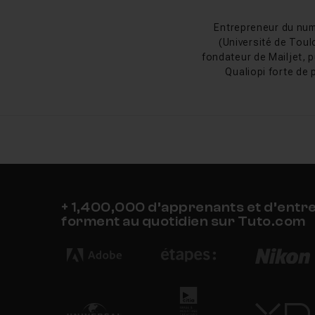
Entrepreneur du num
Historique de Q
(Université de Toul
fondateur de Mailjet, p
Quixel Mixer a été l
Qualiopi forte de 
création de matériaux
l'acquisition de Quix
actif s'est ralenti à p
publication de la versi
FAQ
+ 1,400,000 d’apprenants et d’entr
Quixel Mixer fonctio
forment au quotidien sur Tuto.com
Quelle différence en
Par quoi remplacer Q