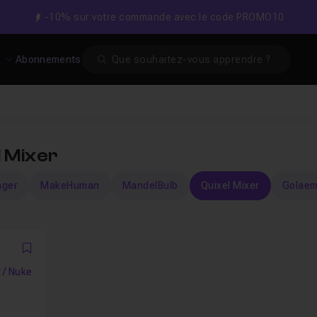
-10% sur votre commande avec le code PROMO10
Search
s
Abonnements
l Mixer
ager
MakeHuman
MandelBulb
Quixel Mixer
Golae
Favori
 / Nuke