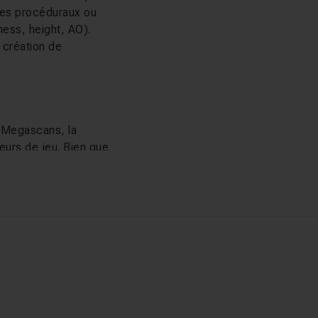
ues procéduraux ou
ness, height, AO).
 création de
x Megascans, la
eurs de jeu. Bien que
tement transférables
Cette version
hors ligne
 à jour ni support ne
e Fab d'Epic Games et