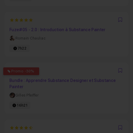
5
Favo
Fuze#05 - 2.0 : Introduction à Substance Painter
Romain Chauliac
7h22
4.6
Promo -30%
Favo
Bundle : Apprendre Substance Designer et Substance
Painter
Gilles Pfeiffer
16h21
4.6666666666667
Favo