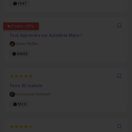
1h47
4.9090909090909
Promo -20%
Favo
Tout Apprendre sur Autodesk Maya !
Gilles Pfeiffer
83h52
5
Favo
Terre 3D réaliste
Emmanuel Humbert
3h10
4.9411764705882
Favo