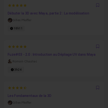
5
Favo
Débuter la 3D avec Maya, partie 2 : La modélisation
Gilles Pfeiffer
18h11
5
Favo
Fuze#03 - 2.0 : Introduction au Dépliage UV dans Maya
Romain Chauliac
3h24
4.9705882352941
Favo
Les Fondamentaux de la 3D
Gilles Pfeiffer