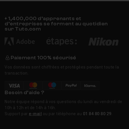
s'appuient sur les fondamentaux qui restent stables
d'une version à l'autre, et les formateurs intègrent
progressivement les nouveautés au fil des sorties.
+ 1,400,000 d’apprenants et
d’entreprises se forment au quotidien
sur Tuto.com
Historique de Maya
Maya est né en 1998 de la fusion de trois sociétés :
Wavefront (TDI), Alias et SGI. Le logiciel a réuni les
briques 3D de chacun de ses ancêtres, dont l'outil
Paiement 100% sécurisé
Sketch! d'Alias qui en constitue la base. Sa première
Vos données sont chiffrées et protégées pendant toute la
utilisation commerciale notable a été l'animation faciale
transaction.
d'Aladdin chez Disney. Alias a été rachetée par
Autodesk en 2005, qui publie depuis une version
annuelle. Le nom « Maya » vient du sanskrit et signifie «
Besoin d’aide ?
illusion », en référence à la création d'images de
Notre équipe répond à vos questions du lundi au vendredi de
synthèse.
10h à 12h et de 14h à 16h.
Support par
e-mail
ou par téléphone au
01 84 80 80 29
.
FAQ