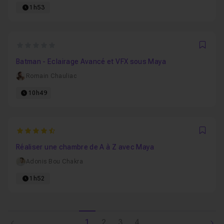
1h53
0
Favo
Batman - Eclairage Avancé et VFX sous Maya
Romain Chauliac
10h49
4.5
Favo
Réaliser une chambre de A à Z avec Maya
Adonis Bou Chakra
1h52
1
2
3
4