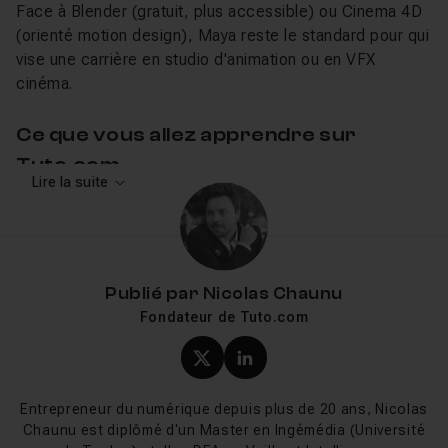
Face à Blender (gratuit, plus accessible) ou Cinema 4D
(orienté motion design), Maya reste le standard pour qui
vise une carrière en studio d'animation ou en VFX
cinéma.
Ce que vous allez apprendre sur
Tuto.com
Lire la suite
Les cours Maya de Tuto.com couvrent toutes les
étapes d'un projet 3D, des bases de l'interface jusqu'à
la production d'une scène complète. Vous pouvez
démarrer avec les
tutos sur les bases de Maya
pour
Publié par
Nicolas Chaunu
maîtriser l'interface, les vues et la navigation, puis
Fondateur de Tuto.com
enchaîner sur la
modélisation
(hard surface, organique,
characters), le
rendu sous Arnold ou V-Ray
et
Profil X (twitter) de Nicol
Profil LinkedIn de Ni
l'
animation 3D
. Gilles Pfeiffer signe la série de
référence « Apprendre Autodesk Maya » en quatre
Entrepreneur du numérique depuis plus de 20 ans, Nicolas
volumes, qui forme un parcours complet depuis
Chaunu est diplômé d'un Master en Ingémédia (Université
l'initiation jusqu'au rendu avancé. Romain Chauliac