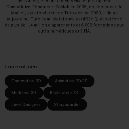
de Toulon) et d'un DEA en Veille et Intelligence
(Wizix) couvre la modélisation hard surface et l'éclairage
Compétitive. Fondateur d'eMob en 2005, co-fondateur de
Mailjet, puis fondateur de Tuto.com en 2009, il dirige
cinéma avec ses séries Fuze. Pour viser un poste, le
aujourd'hui Tuto.com, plateforme certifiée Qualiopi forte
parcours de formations Maya complètes
regroupe les
de plus de 1,4 million d'apprenants et 6 000 formations aux
cursus longs adaptés à une montée en compétences
outils numériques et à l'IA.
professionnelle.
Nouveautés Maya 2026
La version Maya 2026 a basculé son shader de surface
Les métiers
par défaut sur OpenPBR, un standard ouvert qui
remplace Autodesk Standard Surface, et intègre
Concepteur 3D
Animateur 2D/3D
désormais Flow Retopology directement dans le logiciel.
Bifrost a reçu sa simulation de liquides nouvelle
Modeleur 3D
Réalisateur 3D
génération avec solveur FLIP à résolution adaptative. La
mise à jour 2026.3 (novembre 2025) ajoute Bifrost 2.15
Level Designer
Storyboarder
avec simulation de corps rigides, fracturation Boolean et
un Inference imager dans Arnold qui applique des
modèles ONNX pour stylisation. Les cours Tuto.com