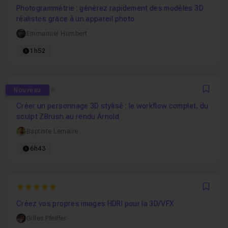
Photogrammétrie : générez rapidement des modèles 3D
réalistes grâce à un appareil photo
Emmanuel Humbert
1h52
0
Nouveau
Favo
Créer un personnage 3D stylisé : le workflow complet, du
sculpt ZBrush au rendu Arnold
Baptiste Lemaire
6h43
5
Favo
Créez vos propres images HDRI pour la 3D/VFX
Gilles Pfeiffer