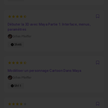
4.9545454545455
Favo
Débuter la 3D avec Maya Partie 1: Interface, menus,
paramètres
Gilles Pfeiffer
3h46
4.5
Favo
Modéliser un personnage Cartoon Dans Maya
Gilles Pfeiffer
5h11
4
Favo