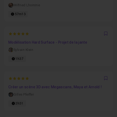
Wilfried Lhomme
57m13
5
Favo
Modélisation Hard Surface - Projet de la jante
Sylvain Klein
1h37
5
Favo
Créer un scène 3D avec Megascans, Maya et Arnold !
Gilles Pfeiffer
2h31