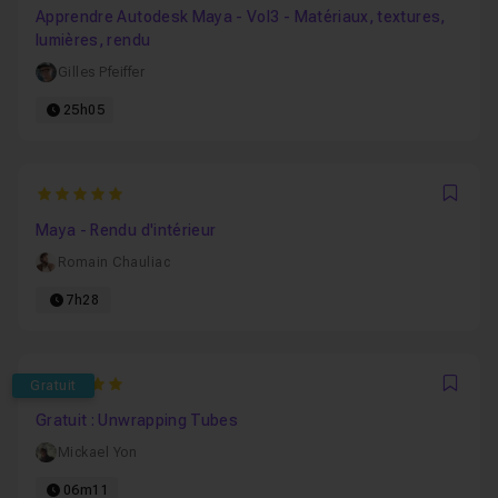
Apprendre Autodesk Maya - Vol3 - Matériaux, textures,
lumières, rendu
Gilles Pfeiffer
25h05
5
Favo
Maya - Rendu d'intérieur
Romain Chauliac
7h28
5
Gratuit
Favo
Gratuit : Unwrapping Tubes
Mickael Yon
06m11