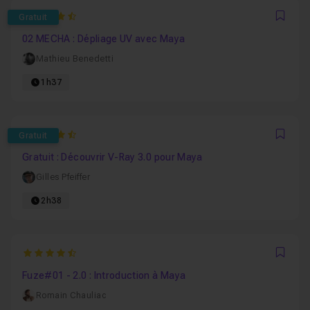
4.8
Gratuit
Favo
02 MECHA : Dépliage UV avec Maya
Mathieu Benedetti
1h37
4.875
Gratuit
Favo
Gratuit : Découvrir V-Ray 3.0 pour Maya
Gilles Pfeiffer
2h38
4.8846153846154
Favo
Fuze#01 - 2.0 : Introduction à Maya
Romain Chauliac