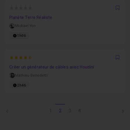
0
Favo
Planète Terre Réaliste
Mickael Yon
1h06
4.25
Favo
Créer un générateur de câbles avec Houdini
Mathieu Benedetti
2h46
1
2
3
4