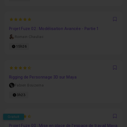
5
Favo
Projet Fuze 02 : Modélisation Avancée - Partie 1
Romain Chauliac
15h26
4.5833333333333
Favo
Rigging de Personnage 3D sur Maya
Fabien Bouzerna
3h23
4.8405797101449
Gratuit
Favo
Projet Fuze 00 : Mise en place de l'espace de travail Maya