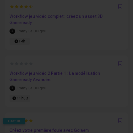
4.8333333333333
Favo
Workflow jeu vidéo complet : créez un asset 3D
Gameready
Jimmy Le Duigou
14h
0
Favo
Workflow jeu vidéo 2 Partie 1 : La modélisation
Gameready Avancée.
Jimmy Le Duigou
11h03
5
Gratuit
Favo
Créez votre première foule avec Golaem