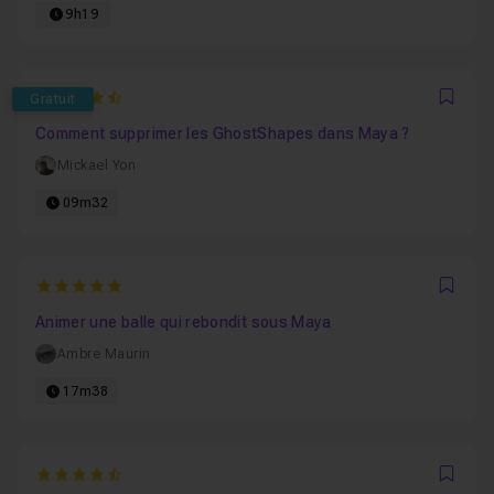
9h19
4.6666666666667
Gratuit
Favo
Comment supprimer les GhostShapes dans Maya ?
Mickael Yon
09m32
5
Favo
Animer une balle qui rebondit sous Maya
Ambre Maurin
17m38
4.8333333333333
Favo