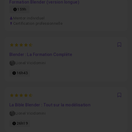
Formation Blender (version longue)
159h
Mentor individuel
Certification professionnelle
4.9302325581395
Favo
Blender : La Formation Complète
Lionel Vicidomini
16h43
4.9130434782609
Favo
La Bible Blender : Tout sur la modélisation
Lionel Vicidomini
26h19