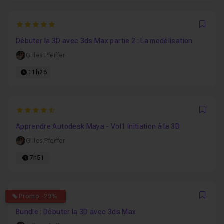
5
Favo
Débuter la 3D avec 3ds Max partie 2 : La modélisation
Gilles Pfeiffer
11h26
4.9411764705882
Favo
Apprendre Autodesk Maya - Vol1 Initiation à la 3D
Gilles Pfeiffer
7h51
4.7619047619048
Promo -29%
Favo
Bundle : Débuter la 3D avec 3ds Max