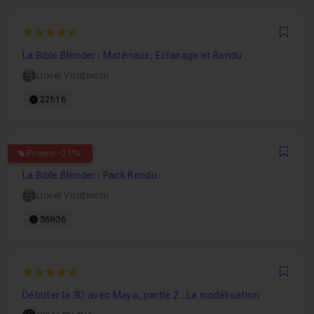
4.8571428571429
Favo
La Bible Blender : Matériaux, Eclairage et Rendu
Lionel Vicidomini
22h16
5
Promo -21%
Favo
La Bible Blender : Pack Rendu
Lionel Vicidomini
36h36
5
Favo
Débuter la 3D avec Maya, partie 2 : La modélisation