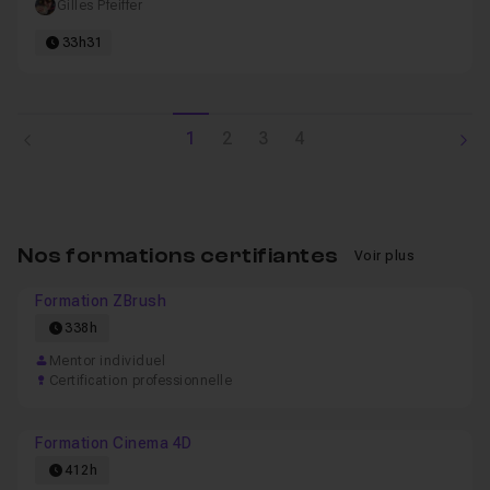
Gilles Pfeiffer
33h31
1
2
3
4
Nos formations certifiantes
Voir plus
Formation ZBrush
338h
Mentor individuel
Certification professionnelle
Formation Cinema 4D
412h