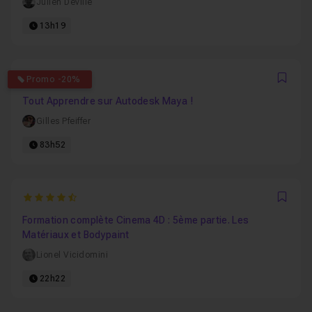
Julien Deville
13h19
4.9090909090909
Promo -20%
Favo
Tout Apprendre sur Autodesk Maya !
Gilles Pfeiffer
83h52
4.9090909090909
Favo
Formation complète Cinema 4D : 5ème partie. Les
Matériaux et Bodypaint
Lionel Vicidomini
22h22