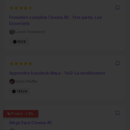
4.9090909090909
Favo
Formation complète Cinema 4D : 1ère partie. Les
Essentiels
Lionel Vicidomini
5h28
5
Favo
Apprendre Autodesk Maya - Vol2-La modélisation
Gilles Pfeiffer
18h26
4.8260869565217
Promo -14%
Favo
Méga Pack Cinema 4D