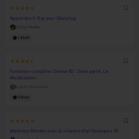
4
Favo
Apprendre V-Ray pour Sketchup
Gilles Pfeiffer
14h49
4.8787878787879
Favo
Formation complète Cinema 4D : 2ème partie. La
Modélisation
Lionel Vicidomini
23h06
5
Favo
Maitrisez Blender avec la création d'un Dinosaure 3D