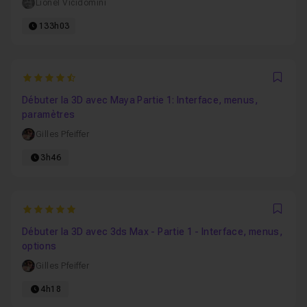
Lionel Vicidomini
133h03
4.9545454545455
Favo
Débuter la 3D avec Maya Partie 1: Interface, menus,
paramètres
Gilles Pfeiffer
3h46
5
Favo
Débuter la 3D avec 3ds Max - Partie 1 - Interface, menus,
options
Gilles Pfeiffer
4h18