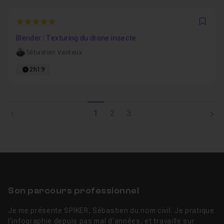
5
Favo
Blender : Texturing du drone insecte
Sébastien Vanteux
2h19
1
2
3
Son parcours professionnel
Je me présente SPIKER, Sébastien du nom civil. Je pratique
l'infographie depuis pas mal d'années, et travaille sur