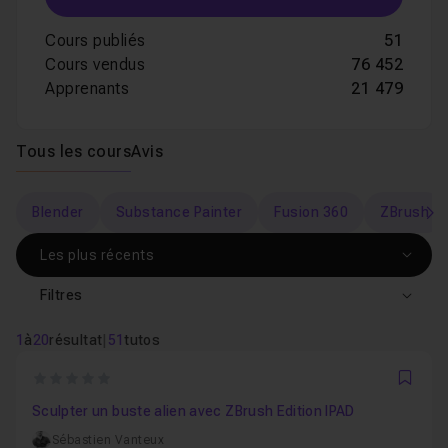
Cours publiés
51
Cours vendus
76 452
Apprenants
21 479
Tous les cours
Avis
Blender
Substance Painter
Fusion 360
ZBrush
s
Filtres
1
à
20
résultat
|
51
tutos
0
Favo
Sculpter un buste alien avec ZBrush Edition IPAD
Sébastien Vanteux