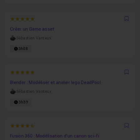
5
Favo
Créer un Game asset
Sébastien Vanteux
3h08
5
Favo
Blender : Modéliser et animer lego DeadPool
Sébastien Vanteux
3h39
4.5
Favo
Fusion 360 : Modélisation d'un canon sci-fi