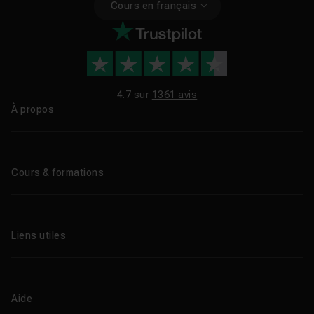
Cours en français
4.7 sur
1361 avis
À propos
Qui sommes-nous ?
Le blog
Cours & formations
Tous les tutos
Formations éligibles CPF
Liens utiles
Formations certifiantes
Formations IA
Entreprises
Tutos gratuits
Abonnement Tuto.com
Aide
Promos
Centres de formation