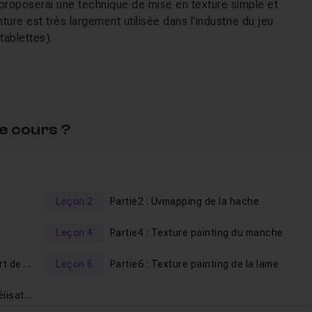
 proposerai une technique de mise en texture simple et
ure est très largement utilisée dans l'industrie du jeu
tablettes).
un objet lowpoly pour la peinture
. Nous allons réaliser le
e. Nous verrons par la suite, comment préparer l'objet pour 
e cours ?
ation hand painting
d'un objet dans
Leçon 2
Partie2 : Uvmapping de la hache
Leçon 4
Partie4 : Texture painting du manche
Partie5 : Texture painting du support de la lame
Leçon 6
Partie6 : Texture painting de la lame
Partie7 : Derniers détails de la modélisation