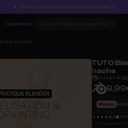
-10% sur votre commande avec le code PROMO10
Search
s
Abonnements
nting d'une hache
TUTO Blen
hache
Un cours de
Séb
9,99
Achet
4,5
1h4
4.5
Téléchargement & v