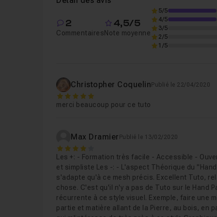
Détail des avis
5/5
4/5
2
4,5/5
Leçon 6
Partie6 : Texture painting de la lame
3/5
Commentaires
Note moyenne
2/5
1/5
Leçon 7
Partie7 : Derniers détails de la modé
Christopher Coquelin
Publié le 22/04/2020
5
merci beaucoup pour ce tuto
Max Dramier
Publié le 13/02/2020
4
Les +: - Formation très facile - Accessible - Ou
et simpliste Les -: - L'aspect Théorique du "Han
s'adapte qu'à ce mesh précis. Excellent Tuto, re
chose. C'est qu'il n'y a pas de Tuto sur le Hand P
récurrente à ce style visuel. Exemple, faire une 
partie et matière allant de la Pierre, au bois, en 