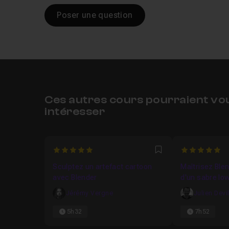
Poser une question
Ces autres cours pourraient vo
intéresser
5
5
Favori
Sculptez un artefact cartoon
Maîtrisez Blen
avec Blender
d'un sabre lo
Jérémy Vergne
Julien Devi
5h32
7h52