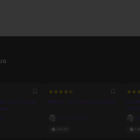
us
4.9302325581395
5
Favori
Favori
der 2.8 : Création
Blender : La Formation Complète
La Bib
wpoly
et Pei
lle
Lionel Vicidomini
Li
16h43
14