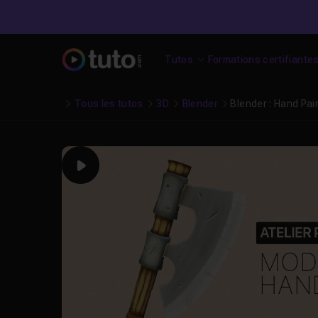
Tutos
Formations certifiante
Tous les tutos
3D
Blender
Blender : Hand Pai
Play