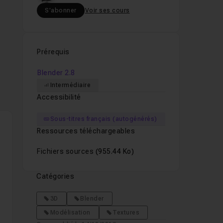
S'abonner
Voir ses cours
Prérequis
le
Blender 2.8
Intermédiaire
Accessibilité
Sous-titres français (autogénérés)
Ressources téléchargeables
Fichiers sources
(955.44 Ko)
Catégories
3D
Blender
Modélisation
Textures