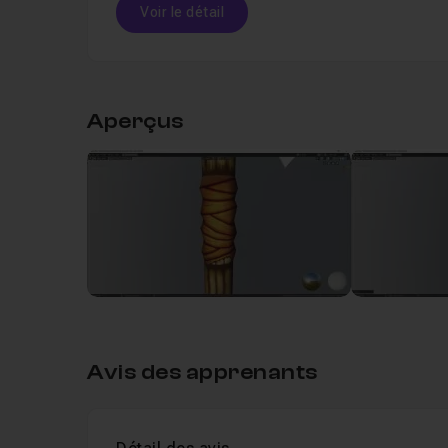
Utilisation des différents outils de peinture de
Voir le détail
L'utilisation d'une tablette graphique est recomma
Table des matières
Je reste disponible dans le salon d'entraide pour
Aperçus
Dans l'archive fournie avec le cours, vous allez re
Leçon 1
Partie1 : Modélisation de la hâche
résultat final.
Bon tuto !
Leçon 2
Partie2 : Uvmapping de la hache
0
Leçon 3
Partie3 : Texture painting du grippe
Leçon 4
Partie4 : Texture painting du manch
Avis des apprenants
Leçon 5
Partie5 : Texture painting du support