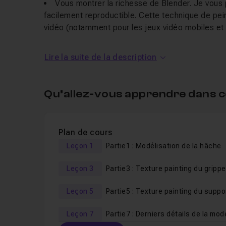
Vous montrer la richesse de Blender. Je vous
facilement reproductible. Cette technique de peint
vidéo (notamment pour les jeux vidéo mobiles et 
Vous montrer
comment préparer rapidement 
UVmapping
avec une technique simple et efficac
Lire la suite de la description
peindre
.
Qu’allez-vous apprendre dans c
Au programme de cette
form
Blender
Plan de cours
Leçon 1
Partie1 : Modélisation de la hâche
Voici les notions que nous allons couvrir :
Leçon 3
Partie3 : Texture painting du grippe
Modélisation lowpoly,
Leçon 5
Uvmapping de l'objet,
Préparation de l'objet pour le painting,
Leçon 7