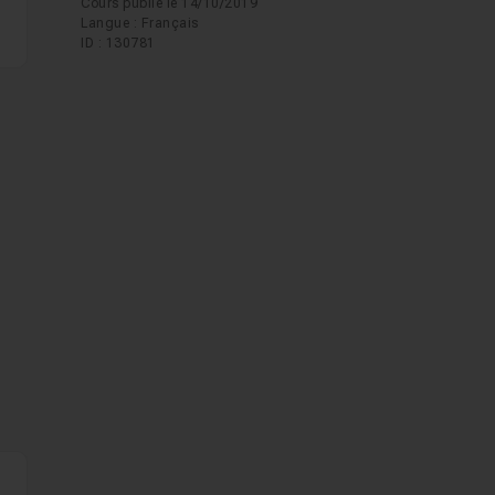
Cours publié le 14/10/2019
Langue : Français
ID : 130781