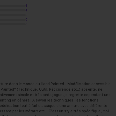
1
1
20m22
0
0
0
lisation
04m59
verture dans le monde du Hand Painted - Modélisation accessible
d Painted" (Technique, Outil, Réccurence etc..) absente, ne
lativement simple et très pédagogue, je regrette cependant une
ainting en général. A savoir les techniques, les fonctions
modélisation tout à fait classique d'une armure avec différente
passant par les métaux etc... C'est un style très spécifique, moi