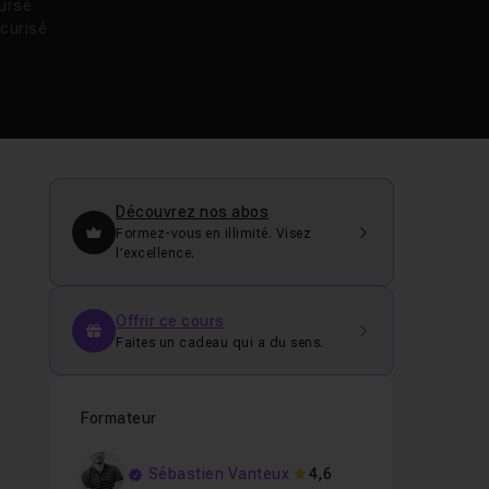
oursé
curisé
Découvrez nos abos
Formez-vous en illimité. Visez
l’excellence.
Offrir ce cours
Faites un cadeau qui a du sens.
Formateur
Sébastien Vanteux
4,6