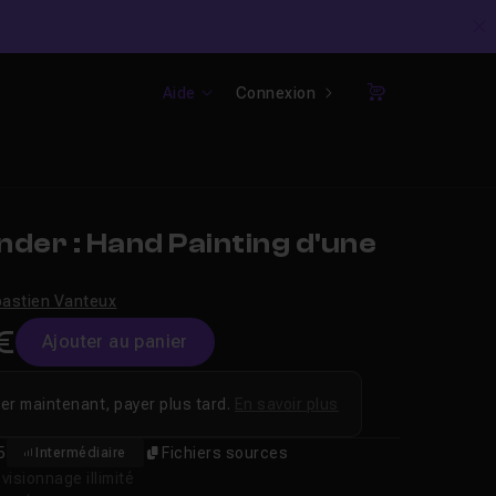
C
Aide
Connexion
Panier
der : Hand Painting d'une
astien Vanteux
€
Ajouter au panier
er maintenant, payer plus tard.
En savoir plus
5
Fichiers sources
Intermédiaire
isionnage illimité