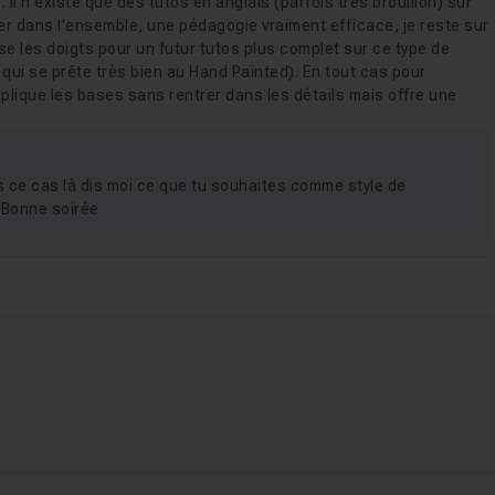
 Il n'existe que des tutos en anglais (parfois très brouillon) sur
uer dans l'ensemble, une pédagogie vraiment efficace, je reste sur
ise les doigts pour un futur tutos plus complet sur ce type de
qui se prête très bien au Hand Painted). En tout cas pour
xplique les bases sans rentrer dans les détails mais offre une
s ce cas là dis moi ce que tu souhaites comme style de
. Bonne soirée