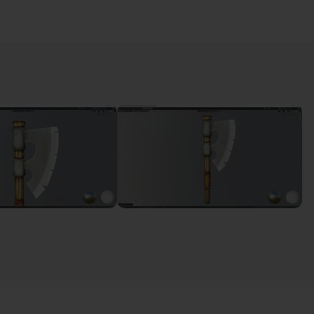
 Blender.
ndée pour réaliser un travail de précision.
 répondre à vos éventuelles questions.
trouver le projet modélisé, l'objet uvmap, l'objet paint et le
18m48
6m03
16m53
e
25m20
 de la lame
13m27