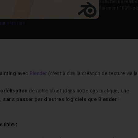
Satisfait ou remb
Paiement 100% sé
our plus tard
ainting
avec
Blender
(c'est à dire la création de texture via la
odélisation
de notre objet (dans notre cas pratique, une
t,
sans passer par d'autres logiciels que Blender !
uble :