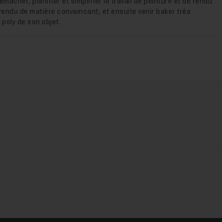
âcher, planifier et simplifier le travail de peinture et de rendu
endu de matière convaincant, et ensuite venir baker très
 poly de son objet.