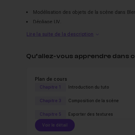
Modélisation des objets de la scène dans Ble
Dépliage UV,
Sculpt de la version haute définition des objet
Lire la suite de la description
Texturing des objets dans Substance Painter (
métal, etc.),
Qu’allez-vous apprendre dans c
Création d'un shader de brouillard procédural
Lighting et rendu de la scène avec le moteur 
Traitement de l'image finale dans
Lightroom
Cl
Plan de cours
Chapitre 1
Introduction du tuto
Module optionnel à venir prochaine
Chapitre 3
Composition de la scène
Ces sujets viendront compléter ce cours :
Chapitre 5
Exporter des textures
Intégration des objets dans Unreal Engine 4,
Voir le détail
Création des materials,