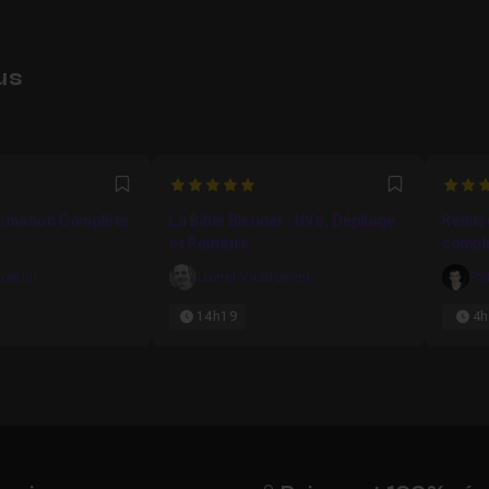
us
1395
5
5
Favori
Favori
Formation Complète
La Bible Blender : UVs, Dépliage
Réalis
et Peinture
complè
domini
Lionel Vicidomini
Pa
14h19
4h