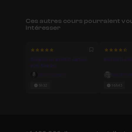
Ces autres cours pourraient vo
intéresser
5
4.930232558
Favori
Sculptez un artefact cartoon
Blender : La 
avec Blender
Jérémy Vergne
Lionel Vici
5h32
16h43