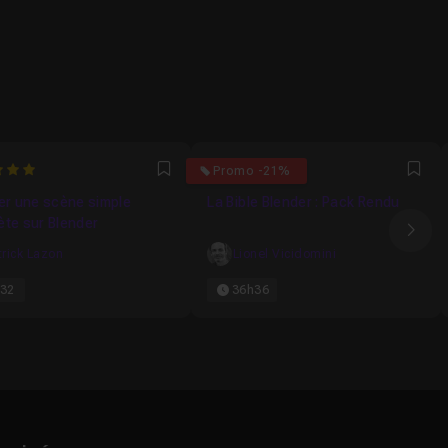
5
Promo -21%
Favori
Fav
er une scène simple
La Bible Blender : Pack Rendu
te sur Blender
Ima
trick Lazon
Lionel Vicidomini
32
36h36