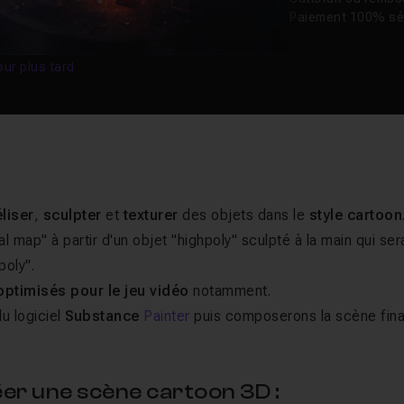
Paiement 100% sé
our plus tard
liser
,
sculpter
et
texturer
des objets dans le
style cartoon
 map" à partir d'un objet "highpoly" sculpté à la main qui ser
poly".
optimisés pour le jeu vidéo
notamment.
u logiciel
Substance
Painter
puis composerons la scène fina
er une scène cartoon 3D :