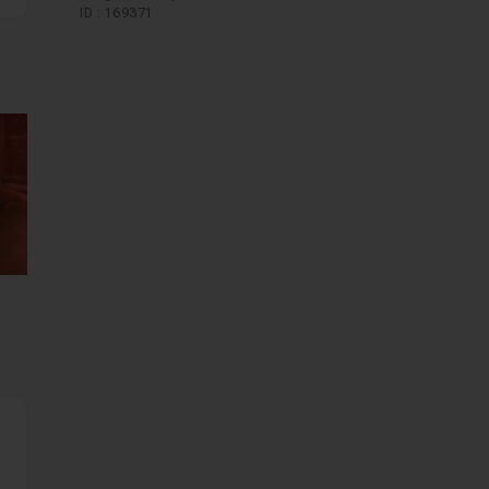
ID : 169371
mages suivantes