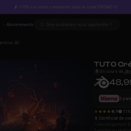
-10% sur votre commande avec le code PROMO10
Search
s
Abonnements
cartoon 3D
TUTO Cré
Un cours de
Jér
48,9
3 pai
4,9
11h
4.8888888888889
Certificat de 
Téléchargement & v
Satisfait ou remb