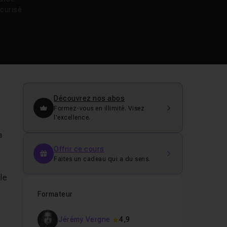
curisé
Découvrez nos abos
Formez-vous en illimité. Visez
l’excellence.
.
a
Offrir ce cours
Faites un cadeau qui a du sens.
le
Formateur
Jérémy Vergne
4,9