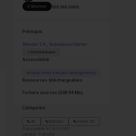
S'abonner
Voir ses cours
Prérequis
,
Blender 2.9
Substance Painter
Intermédiaire
Accessibilité
Sous-titres français (autogénérés)
Ressources téléchargeables
Fichiers sources
(508.94 Mo)
Catégories
3D
Blender
Scène 3D
Cours publié le 19/11/2021
Langue : Français