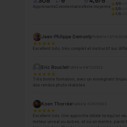
Chapitre 4 : Texturing des objets dans Subs
308
9
4,9/5
3/5
Apprenants
Commentaires
Note moyenne
2/5
1/5
Chapitre 5 : Exporter des textures
37m15
Jean-Philippe Demonty
Chapitre 6 : Composition et rendu de la sc
Publié le 13/10/2024
5
Excellent tuto, très complet et instructif sur di
Eric Bouclet
Publié le 04/12/2023
5
Très bonne formation, avec un enseignant toujou
des rendus photo réalistes.
Koen Thorrée
Publié le 31/07/2023
5
Excellent tuto. Une approche idéale lorsqu'on ve
moteur unreal ou autres, et où on montre, parmi 