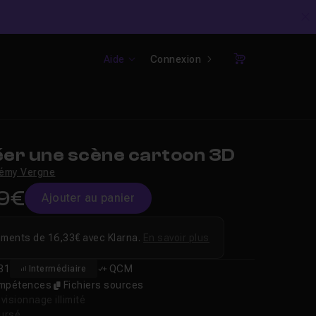
C
Aide
Connexion
Panier
er une scène cartoon 3D
émy Vergne
9€
Ajouter au panier
ements de 16,33€ avec Klarna.
En savoir plus
31
QCM
Intermédiaire
compétences
Fichiers sources
isionnage illimité
oursé