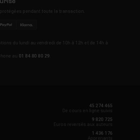
urisé
protégées pendant toute la transaction.
tions du lundi au vendredi de 10h à 12h et de 14h à
phone au
01 84 80 80 29
.
45 274 465
De cours en ligne suivis
9 820 725
Euros reversés aux auteurs
1 436 176
Apprenants