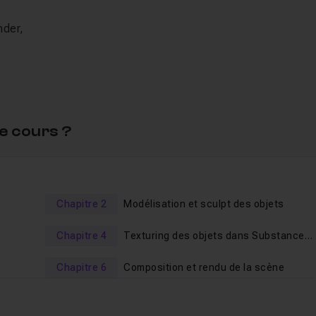
nder,
s,
création de smart materials, textures de bois, de pierre, de
e cours ?
Eevee,
assic,
Chapitre 2
Modélisation et sculpt des objets
ment :
Chapitre 4
Texturing des objets dans Substance
Painter
Chapitre 6
Composition et rendu de la scène