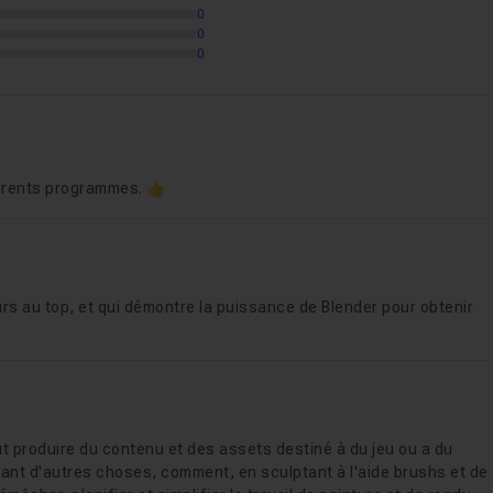
tance Painter
2h23
0
0
0
ène
36m31
fférents programmes. 👍
rs au top, et qui démontre la puissance de Blender pour obtenir
ut produire du contenu et des assets destiné à du jeu ou a du
tant d'autres choses, comment, en sculptant à l'aide brushs et de