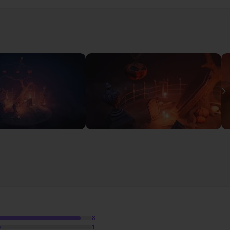
et vous permettra de
valider les connaissances
théoriques
r répondre à vos éventuelles questions sur ce cours.
I
t lowpoly
Voir
Voir
ts
7h
1
8
1