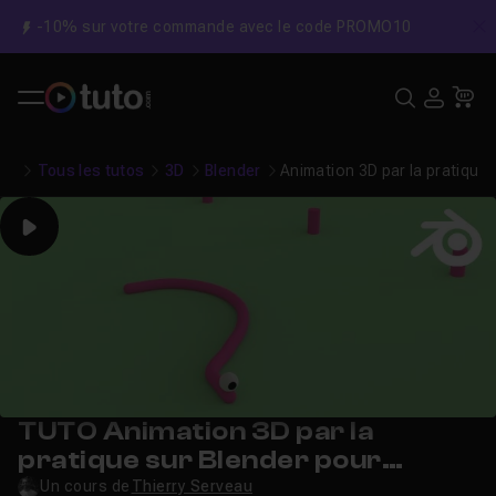
-10% sur votre commande avec le code PROMO10
C
Recher
USE
Pa
Tous les tutos
3D
Blender
Animation 3D par la pratique 
Play
TUTO Animation 3D par la
pratique sur Blender pour
Débutant - Atelier 10
Un cours de
Thierry Serveau