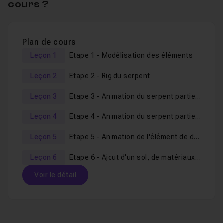
cours ?
Cette méthode d'apprentissage de Blender vous
permettra également d'enrichir au fil des ateliers votre
portfolio, si vous souhaitez en créer un.
Plan de cours
Leçon 1
Etape 1 - Modélisation des éléments
De ce fait, je vous conseille, si vous ne l'avez pas
encore fait, de suivre les ateliers précédents de cette
Leçon 2
Etape 2 - Rig du serpent
série à commencer par
l'atelier d'animation Blender n°1
Leçon 3
Etape 3 - Animation du serpent partie 1
dans lequel je détaille beaucoup plus les grandes
étapes de création ainsi que les manipulations courantes
Leçon 4
Etape 4 - Animation du serpent partie 2
des outils utilisés.
Leçon 5
Etape 5 - Animation de l'élément de décor
Cet atelier est destiné aux débutants Blender
, même
Leçon 6
Etape 6 - Ajout d'un sol, de matériaux, de lumière et conclusion
ceux qui découvrent le logiciel et souhaitent y entrer
Voir le détail
rapidement sans passer par un tour exhaustif de celui-
ci, pas nécessairement utile d'un premier abord. Il peut
Table des matières
également intéresser les personnes ayant déjà quelques