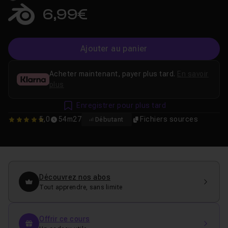
6,99€
Ajouter au panier
Acheter maintenant, payer plus tard.
En savoir
plus
Enregistrer pour plus tard
5,0
54m27
Fichiers sources
Débutant
5
Découvrez nos abos
Tout apprendre, sans limite
Offrir ce cours