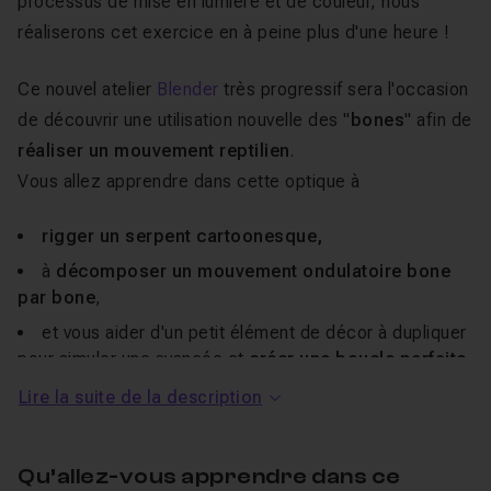
processus de mise en lumière et de couleur, nous
réaliserons cet exercice en à peine plus d'une heure !
Ce nouvel atelier
Blender
très progressif sera l'occasion
de découvrir une utilisation nouvelle des "
bones
" afin de
réaliser un mouvement reptilien
.
Vous allez apprendre dans cette optique à
rigger un serpent cartoonesque,
à
décomposer un mouvement ondulatoire bone
par bone
,
et vous aider d'un petit élément de décor à dupliquer
pour simuler une avancée et
créer une boucle parfaite
.
Lire la suite de la description
Comme les ateliers précédents, vous allez donc
ancrer
et approfondir
très progressivement les grandes lignes
Qu’allez-vous apprendre dans ce
du processus de création de A à Z vu jusque-là.