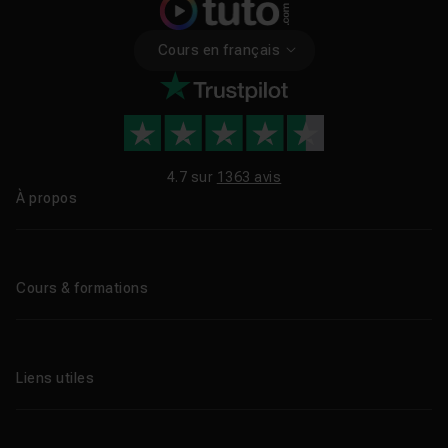
Cours en français
4.7 sur
1363 avis
À propos
Qui sommes-nous ?
Le blog
Cours & formations
Tous les tutos
Formations éligibles CPF
Liens utiles
Formations certifiantes
Formations IA
Entreprises
Tutos gratuits