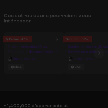
Ces autres cours pourraient vous
intéresser
5
5
Promo -47%
Promo -38%
Favori
Bundle : Animation 3D sur
Bundle : Animation 3D su
Blender pour débutant volume 2
Blender pour débutant v
Ima
Thierry Serveau
Thierry Serveau
6h44
7h31
+ 1,400,000 d’apprenants et