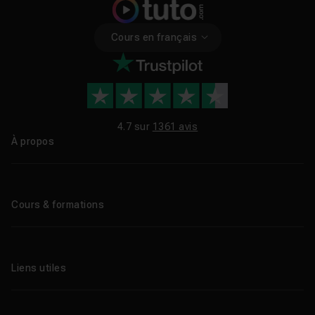
Cours en français
4.7 sur
1361 avis
À propos
Qui sommes-nous ?
Le blog
Cours & formations
Tous les tutos
Formations éligibles CPF
Liens utiles
Formations certifiantes
Formations IA
Entreprises