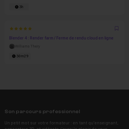
3h
5
Favo
Blender 4 : Render farm / Ferme de rendu cloud en ligne
Williams Thery
30m29
Son parcours professionnel
Un petit mot sur votre formateur : en tant qu’enseignant,