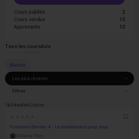
Cours publiés
2
Cours vendus
10
Apprenants
10
Tous les cours
Avis
Blender
Filtres
1
à
2
résultat
|
2
tutos
0
Favo
Formation Blender 4 - La modélisation pour tous
Williams Thery