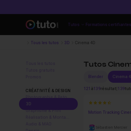
Tutos
Formations certifiante
Tous les tutos
3D
Cinema 4D
Tutos Cine
Tous les tutos
Tutos gratuits
Blender
Cinema 
Promos
121
à
139
résultat
|
139
tu
CRÉATIVITÉ & DESIGN
Photographie & Retouche
4.8
3D
Graphisme & Print
Motion Tracking Cine
Réalisation & Montage vidéo
Audio & MAO
Sébastien Mercier
Dessin