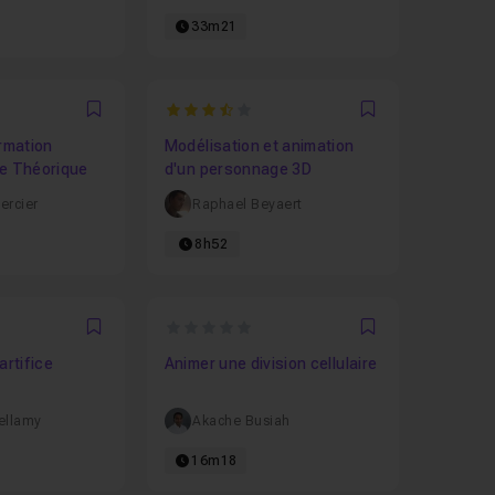
33m21
3.65
Favori
Favori
ormation
Modélisation et animation
ie Théorique
d'un personnage 3D
ercier
Raphael Beyaert
8h52
6667
0
Favori
Favori
artifice
Animer une division cellulaire
ellamy
Akache Busiah
16m18