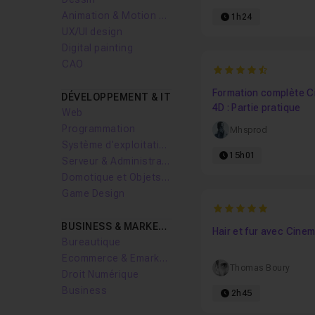
Animation & Motion design
1h24
UX/UI design
Digital painting
CAO
4.5555555555556
Formation complète 
DÉVELOPPEMENT & IT
4D : Partie pratique
Web
Programmation
Mhsprod
Système d'exploitation
15h01
Serveur & Administration Systèmes
Domotique et Objets Connectés
Game Design
5
BUSINESS & MARKETING
Hair et fur avec Cine
Bureautique
Ecommerce & Emarketing
Thomas Boury
Droit Numérique
Business
2h45