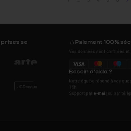
1
...
3
4
5
6
7
eprises se
Paiement 100% séc
Vos données sont chiffrées et 
Besoin d’aide ?
Notre équipe répond à vos ques
16h.
Support par
e-mail
ou par télé