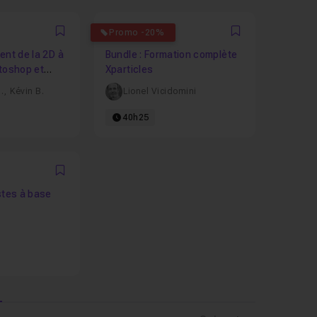
5
Promo -20%
Favori
Favori
ent de la 2D à
Bundle : Formation complète
toshop et
Xparticles
.
,
Kévin B.
Lionel Vicidomini
40h25
7931
Favori
stes à base