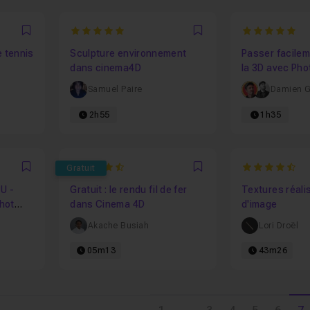
5
5
Favori
Favori
e tennis
Sculpture environnement
Passer facilem
dans cinema4D
la 3D avec Pho
Cinema 4D
Samuel Paire
Damien G
2h55
1h35
4.75
4.655172413
Gratuit
Favori
Favori
U -
Gratuit : le rendu fil de fer
Textures réali
shot
dans Cinema 4D
d'image
Akache Busiah
Lori Droël
05m13
43m26