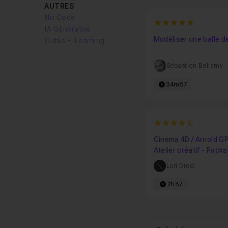
AUTRES
No Code
5
IA Générative
Modéliser une balle d
Outils E-Learning
Sébastien Bellamy
34m57
4.3333333333333
Cinema 4D / Arnold GP
Atelier créatif - Pack
parfum
Lori Droël
2h37