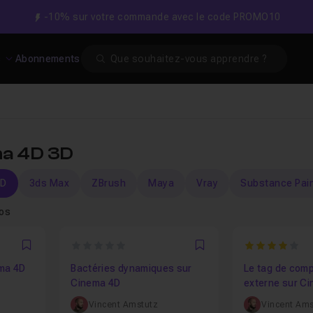
-10% sur votre commande avec le code PROMO10
Search
s
Abonnements
ma 4D 3D
4D
3ds Max
ZBrush
Maya
Vray
Substance Pai
tos
0
4
Favori
Favori
ma 4D
Bactéries dynamiques sur
Le tag de comp
Cinema 4D
externe sur Ci
After Effects
Vincent Amstutz
Vincent Ams