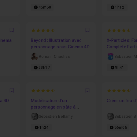
45m50
1h12
4.6666666666667
4.9
Favori
Favori
Cinema
Beyond : Illustration avec
X-Particles: F
personnage sous Cinema 4D
Complète Part
Romain Chauliac
Sébastien M
28h17
9h41
4.5714285714286
4.666666666
Favori
Favori
ma 4D
Modélisation d'un
Créer un feu d'
personnage en pâte à
modeler
Sébastien Bellamy
Sébastien B
1h24
36m06