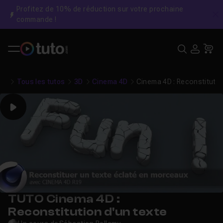
Profitez de 10% de réduction sur votre prochaine
C
commande !
Recher
USE
Pa
Tous les tutos
3D
Cinema 4D
Cinema 4D : Reconstitutio
Play
TUTO Cinema 4D :
Reconstitution d'un texte