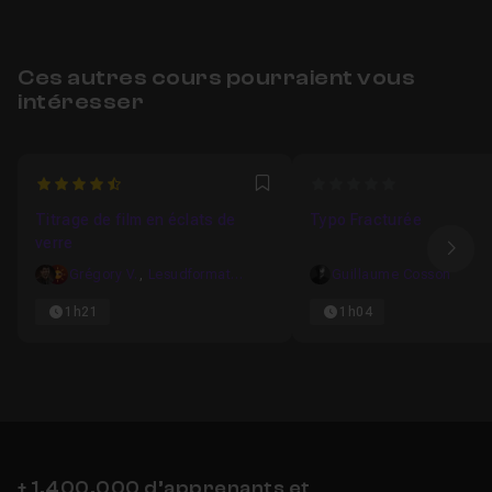
Ces autres cours pourraient vous
intéresser
4.8181818181818
0
Favori
Titrage de film en éclats de
Typo Fracturée
verre
Ima
Grégory V.
,
Lesudformations
Guillaume Cosson
1h21
1h04
+ 1,400,000 d’apprenants et