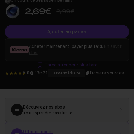
Un cours de
Sébastien Bellamy
2,69€
2,99€
Ajouter au panier
Acheter maintenant, payer plus tard.
En savoir
plus
Enregistrer pour plus tard
5,0
33m21
Fichiers sources
Intermédiaire
5
Découvrez nos abos
Tout apprendre, sans limite
Offrir ce cours