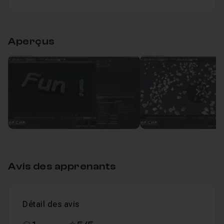
Table des matières
Aperçus
Reconstitution d'un texte
33m21
Leçon 1
Image
Avis des apprenants
Détail des avis