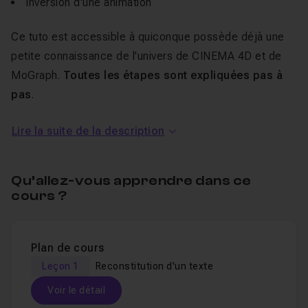
inversion d'une animation
Ce tuto est accessible à quiconque possède déjà une
petite connaissance de l'univers de CINEMA 4D et de
MoGraph.
Toutes les étapes sont expliquées pas à
pas
.
Je reste disponible dans le
salon d'entraide
pour
Lire la suite de la description
répondre à vos questions éventuelles.
Les fichiers de travail sont fournis.
Qu’allez-vous apprendre dans ce
Bon tuto !
cours ?
Plan de cours
Leçon 1
Reconstitution d'un texte
Voir le détail