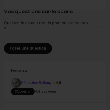
Vos questions sur le cours
Quel est le niveau requis pour suivre ce tuto
Voir
?
Poser une question
Formateur
Sébastien Bellamy
4,5
S'abonner
Voir ses cours