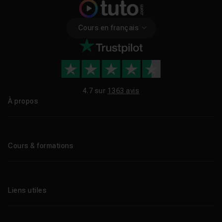
Cours en français
4.7 sur
1363 avis
À propos
Qui sommes-nous ?
Le blog
Cours & formations
Tous les tutos
Formations éligibles CPF
Liens utiles
Formations certifiantes
Formations IA
Entreprises