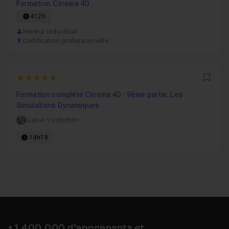
Formation Cinema 4D
412h
Mentor individuel
Certification professionnelle
5
Favo
Formation complète Cinema 4D : 9ème partie. Les
Simulations Dynamiques
Lionel Vicidomini
14h18
+ 1,400,000 d’apprenants et