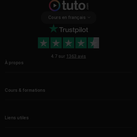
Cours en français
4.7 sur
1363 avis
À propos
Qui sommes-nous ?
Le blog
Cours & formations
Tous les tutos
Formations éligibles CPF
Liens utiles
Formations certifiantes
Formations IA
Entreprises