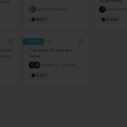
dynamiques
nnelle
Sébastien Bellamy
Guillaume 
48m17
51m36
4.8235294117647
Gratuit
Favori
Favori
imer la
Transition 3D avec des
èce à
cubes
Grégory V.
,
Lesudformations
51m27