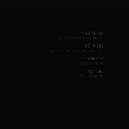
45 274 348
De cours en ligne suivis
9 819 951
Euros reversés aux auteurs
1 436 077
Apprenants
121 685
Tutos vidéo