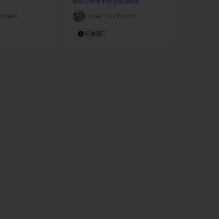
Machine Perpétuelle
Cosson
Lionel Vicidomini
11h30