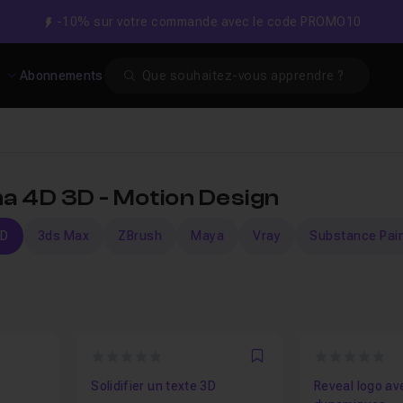
-10% sur votre commande avec le code PROMO10
Search
s
Abonnements
a 4D 3D - Motion Design
4D
3ds Max
ZBrush
Maya
Vray
Substance Pai
0
0
Favori
Solidifier un texte 3D
Reveal logo av