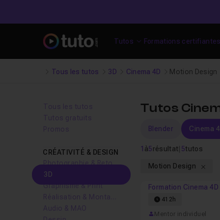
Tutos
Formations certifiante
Tous les tutos
3D
Cinema 4D
Motion Design
Tutos Cinem
Tous les tutos
Tutos gratuits
Blender
Cinema 
Promos
1
à
5
résultat
|
5
tutos
CRÉATIVITÉ & DESIGN
Photographie & Retouche
Motion Design
3D
Graphisme & Print
Formation Cinema 4D
Réalisation & Montage vidéo
412h
Audio & MAO
Mentor individuel
Dessin