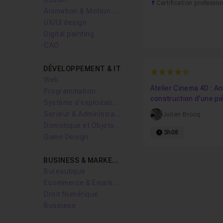
Certification professio
Animation & Motion design
UX/UI design
Digital painting
CAO
DÉVELOPPEMENT & IT
4.8235294117647
Web
Atelier Cinema 4D : An
Programmation
construction d'une pi
Système d'exploitation
l'aide des données
Serveur & Administration Systèmes
Julien Brocq
utilisateurs
Domotique et Objets Connectés
3h08
Game Design
BUSINESS & MARKETING
Bureautique
Ecommerce & Emarketing
Droit Numérique
Business