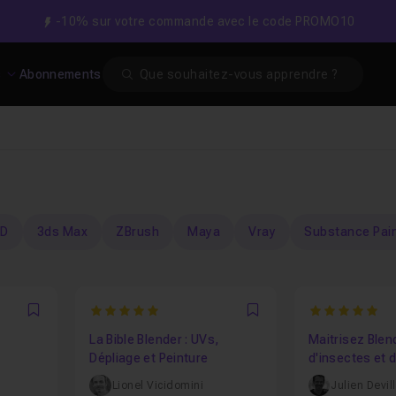
-10% sur votre commande avec le code PROMO10
Search
s
Abonnements
4D
3ds Max
ZBrush
Maya
Vray
Substance Pai
5
5
Favori
Favori
La Bible Blender : UVs,
Maitrisez Blen
Dépliage et Peinture
d'insectes et 
Lionel Vicidomini
Julien Devil