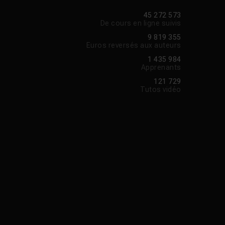
45 272 573
De cours en ligne suivis
9 819 355
Euros reversés aux auteurs
1 435 984
Apprenants
121 729
Tutos vidéo