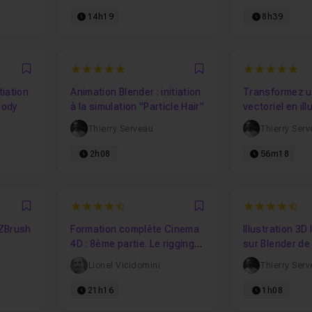
14h19
8h39
5
5
Favori
Favori
tiation
Animation Blender : initiation
Transformez u
body
à la simulation "Particle Hair"
vectoriel en il
avec Blender 
Thierry Serveau
Thierry Ser
2h08
56m18
4.8333333333333
4.967741935
Favori
Favori
 ZBrush
Formation complète Cinema
Illustration 3D
4D : 8ème partie. Le rigging
sur Blender de
ou l'animation de
avancé - Atelie
Lionel Vicidomini
Thierry Ser
personnage
21h16
1h08