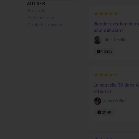
AUTRES
No Code
5
IA Générative
Blender création de r
Outils E-Learning
pour débutant
Julien Deville
10h02
4.75
La nouvelle 3D dans A
Effects !
Gilles Pfeiffer
2h40