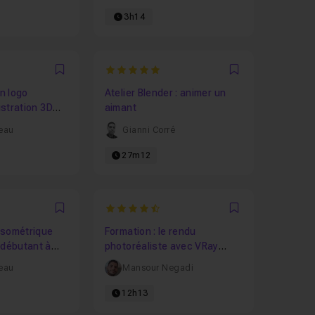
3h14
5
Favori
Favori
n logo
Atelier Blender : animer un
lustration 3D
aimant
et Photoshop
veau
Gianni Corré
27m12
4839
4.6
Favori
Favori
 Isométrique
Formation : le rendu
 débutant à
photoréaliste avec VRay
r 1
pour SketchUp
veau
Mansour Negadi
12h13