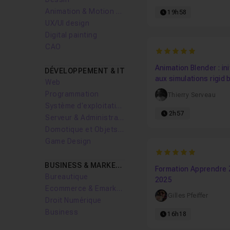
Animation & Motion design
19h58
UX/UI design
Digital painting
CAO
5
Animation Blender : ini
DÉVELOPPEMENT & IT
aux simulations rigid 
Web
Programmation
Thierry Serveau
Système d'exploitation
2h57
Serveur & Administration Systèmes
Domotique et Objets Connectés
Game Design
5
BUSINESS & MARKETING
Formation Apprendre
Bureautique
2025
Ecommerce & Emarketing
Gilles Pfeiffer
Droit Numérique
Business
16h18