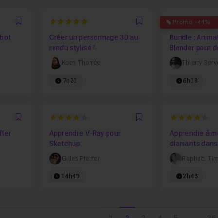
5
4.846153846
Promo -44%
Favori
Favori
obot
Créer un personnage 3D au
Bundle : Anima
rendu stylisé !
Blender pour d
volume 1
Koen Thorrée
Thierry Ser
7h30
6h08
4
4
Favori
Favori
fter
Apprendre V-Ray pour
Apprendre à m
Sketchup
diamants dans
Gilles Pfeiffer
Raphaël Ti
14h49
2h43