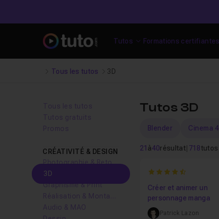
Tutos
Formations certifiante
Tous les tutos
3D
Tutos 3D
Tous les tutos
Tutos gratuits
Blender
Cinema 
Promos
21
à
40
résultat
|
718
tutos
CRÉATIVITÉ & DESIGN
Photographie & Retouche
4.9333333333333
3D
Graphisme & Print
Créer et animer un
Réalisation & Montage vidéo
personnage manga
Audio & MAO
Patrick Lazon
Dessin