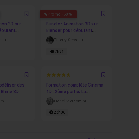
1538
5
Promo -38%
Favori
Favori
tion 3D sur
Bundle : Animation 3D sur
ébutant
Blender pour débutant
volume 3
veau
Thierry Serveau
7h31
4.8787878787879
Favori
Favori
odéliser des
Formation complète Cinema
 Rhino 3D
4D : 2ème partie. La
Modélisation
mm
Lionel Vicidomini
23h06