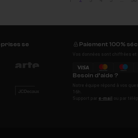
1
2
3
4
5
...
36
eprises se
Paiement 100% séc
Vos données sont chiffrées et 
Besoin d’aide ?
Notre équipe répond à vos ques
16h.
Support par
e-mail
ou par télé