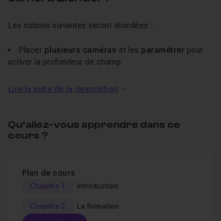
Les notions suivantes seront abordées :
Placer
plusieurs caméras
et les
paramétrer
pour
activer
la profondeur de champ
Utiliser des
marqueurs
dans la timeline
Lire la suite de la description
Basculer
entre les caméras à l'instant souhaité
Je reste disponible pour répondre à vos éventuelles
Qu’allez-vous apprendre dans ce
questions.
cours ?
La version utilisée dans ce cours est
Blender 2.7.9.
Bonne formation !
Plan de cours
Chapitre 1
Introduction
Chapitre 2
La formation