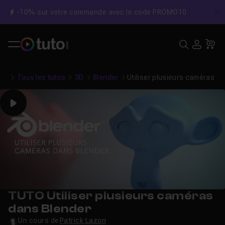
-10% sur votre commande avec le code PROMO10
C
Recher
USE
Pa
Tous les tutos
3D
Blender
Utiliser plusieurs caméras d
Play
TUTO Utiliser plusieurs caméras
dans Blender
Un cours de
Patrick Lazon