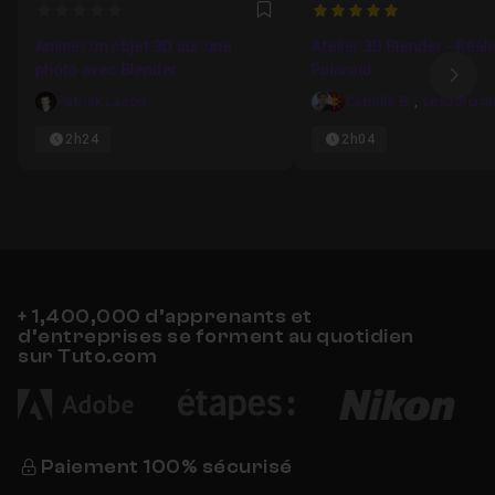
0
5
Favori
Animer un objet 3D sur une
Atelier 3D Blender - Réal
photo avec Blender
Polaroïd
Ima
Patrick Lazon
Camille B.
,
2h24
2h04
+ 1,400,000 d’apprenants et
d’entreprises se forment au quotidien
sur Tuto.com
Paiement 100% sécurisé