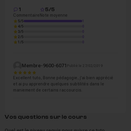
1
5/5
Commentaire
Note moyenne
5/5
1
4/5
0
3/5
0
2/5
0
1/5
0
Membre-9600-6071
Publié le 27/02/2019
5
Excellent tuto, Bonne pédagogie, j'ai bien apprécié
et ai pu apprendre quelques subtilités dans le
maniement de certains raccourcis.
Vos questions sur le cours
Quel est le niveau requis pour suivre ce tuto