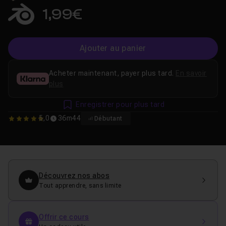
1,99€
Ajouter au panier
Acheter maintenant, payer plus tard.
En savoir
plus
Enregistrer pour plus tard
5,0
36m44
Débutant
5
Découvrez nos abos
Tout apprendre, sans limite
Offrir ce cours