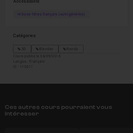
Accessibilité
Sous-titres français (autogénérés)
Catégories
3D
Blender
Rendu
Cours publié le 04/09/2018
Langue : Français
ID : 110011
Ces autres cours pourraient vous
intéresser