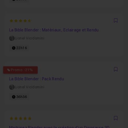
4.8571428571429
Favo
La Bible Blender : Matériaux, Eclairage et Rendu
Lionel Vicidomini
22h16
5
Promo -21%
Favo
La Bible Blender : Pack Rendu
Lionel Vicidomini
36h36
5
Favo
Maitrisez Blender avec la création d'un Dinosaure 3D