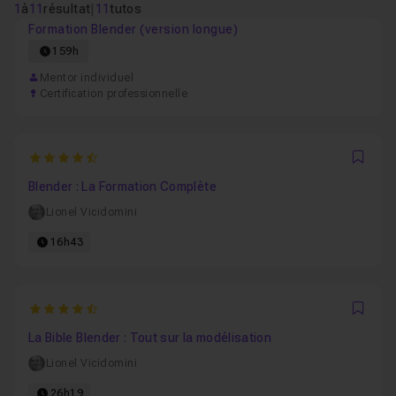
1
à
11
résultat
|
11
tutos
Formation Blender (version longue)
159h
Mentor individuel
Certification professionnelle
4.9302325581395
Favo
Blender : La Formation Complète
Lionel Vicidomini
16h43
4.9130434782609
Favo
La Bible Blender : Tout sur la modélisation
Lionel Vicidomini
26h19