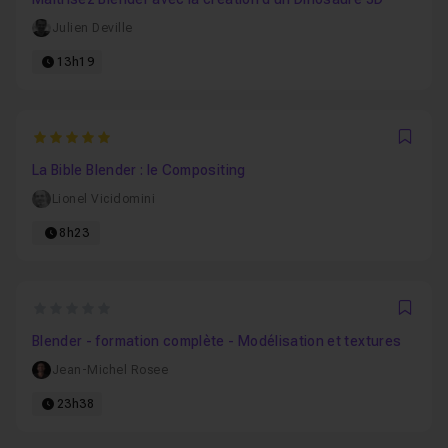
Julien Deville
13h19
5
Favo
La Bible Blender : le Compositing
Lionel Vicidomini
8h23
0
Favo
Blender - formation complète - Modélisation et textures
Jean-Michel Rosee
23h38