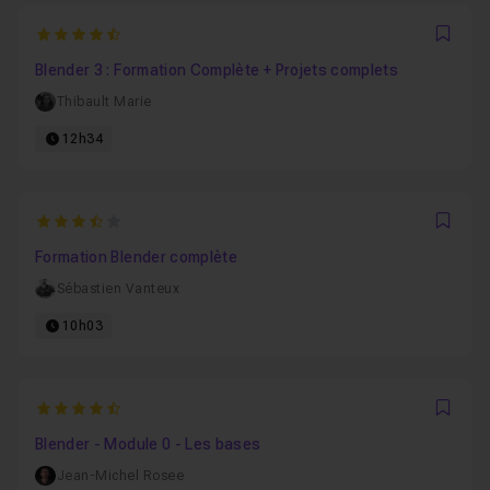
4.25
Favo
Blender 3 : Formation Complète + Projets complets
Thibault Marie
12h34
3.9375
Favo
Formation Blender complète
Sébastien Vanteux
10h03
4.7777777777778
Favo
Blender - Module 0 - Les bases
Jean-Michel Rosee