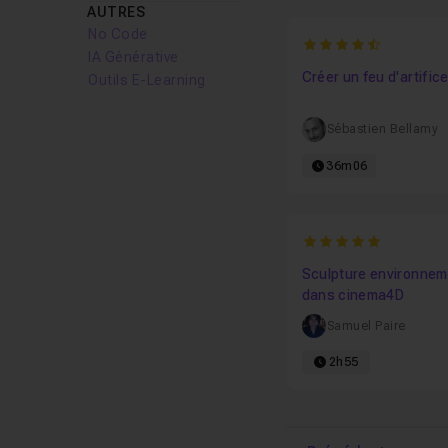
AUTRES
No Code
4.6666666666667
IA Générative
Créer un feu d'artific
Outils E-Learning
Sébastien Bellamy
36m06
5
Sculpture environnem
dans cinema4D
Samuel Paire
2h55