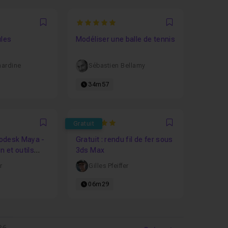
6667
5
Favori
Favori
ules
Modéliser une balle de tennis
mardine
Sébastien Bellamy
34m57
5
Gratuit
Favori
Favori
odesk Maya -
Gratuit : rendu fil de fer sous
n et outils
3ds Max
on
r
Gilles Pfeiffer
06m29