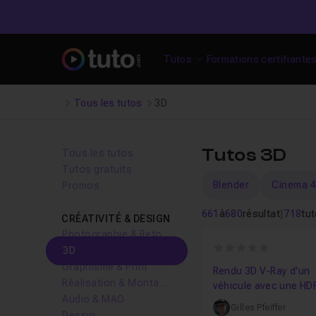
Tutos
Formations certifiante
Tous les tutos
3D
Tutos 3D
Tous les tutos
Tutos gratuits
Blender
Cinema 
Promos
661
à
680
résultat
|
718
tu
CRÉATIVITÉ & DESIGN
Photographie & Retouche
0
3D
Graphisme & Print
Rendu 3D V-Ray d'un
Réalisation & Montage vidéo
véhicule avec une HD
Audio & MAO
Gilles Pfeiffer
Dessin