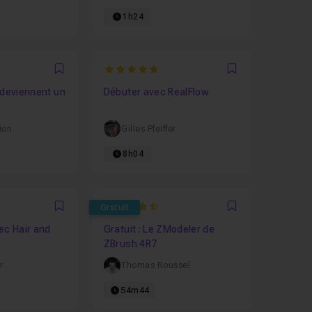
1h24
5
Favori
Favori
 deviennent un
Débuter avec RealFlow
ion
Gilles Pfeiffer
8h04
4.9090909090909
Gratuit
Favori
Favori
ec Hair and
Gratuit : Le ZModeler de
ZBrush 4R7
r
Thomas Roussel
54m44