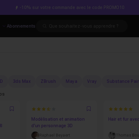
-10% sur votre commande avec le code PROMO10
Search
s
Abonnements
4D
3ds Max
ZBrush
Maya
Vray
Substance Pai
tos
3.65
5
Favori
Favori
Modélisation et animation
Hair et fur av
RI
d'un personnage 3D
Raphael Beyaert
Thomas Bou