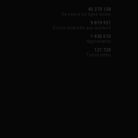
45 273 158
De cours en ligne suivis
9 819 951
Euros reversés aux auteurs
1 436 010
Apprenants
121 729
Tutos vidéo