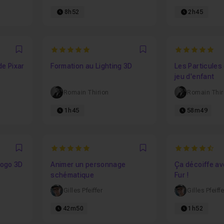
8h52
2h45
5
5
Favori
Favori
de Pixar
Formation au Lighting 3D
Les Particules
jeu d'enfant
Romain Thirion
Romain Thir
1h45
58m49
5
4.75
Favori
Favori
logo 3D
Animer un personnage
Ça décoiffe av
schématique
Fur !
Gilles Pfeiffer
Gilles Pfeiffe
42m50
1h52