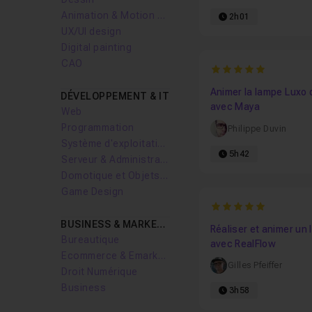
Animation & Motion design
2h01
UX/UI design
Digital painting
CAO
5
Animer la lampe Luxo 
DÉVELOPPEMENT & IT
avec Maya
Web
Programmation
Philippe Duvin
Système d'exploitation
5h42
Serveur & Administration Systèmes
Domotique et Objets Connectés
Game Design
5
BUSINESS & MARKETING
Réaliser et animer un 
Bureautique
avec RealFlow
Ecommerce & Emarketing
Gilles Pfeiffer
Droit Numérique
Business
3h58