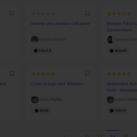
0
3.666666666
Favori
Favori
e
Animer une division cellulaire
Blender Partic
Connectées
Akache Busiah
Issanou Ka
16m18
40m45
5
5
Favori
Favori
ent
Créer le logo des XGames
Apprendre Aut
Vol4 - Animatio
pour l'animati
Gilles Pfeiffer
Gilles Pfeiffe
2h09
12h39