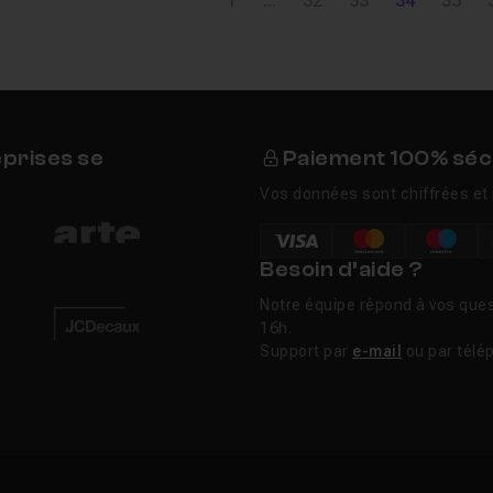
1
...
32
33
34
35
eprises se
Paiement 100% séc
Vos données sont chiffrées et 
Besoin d’aide ?
Notre équipe répond à vos ques
16h.
Support par
e-mail
ou par télé