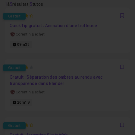
1
à
5
résultat
|
5
tutos
4.5
Gratuit
Favo
QuickTip gratuit : Animation d'une trotteuse
Corentin Bechet
09m38
4
Gratuit
Favo
Gratuit : Séparation des ombres au rendu avec
transparence dans Blender
Corentin Bechet
20m19
4.5
Gratuit
Favo