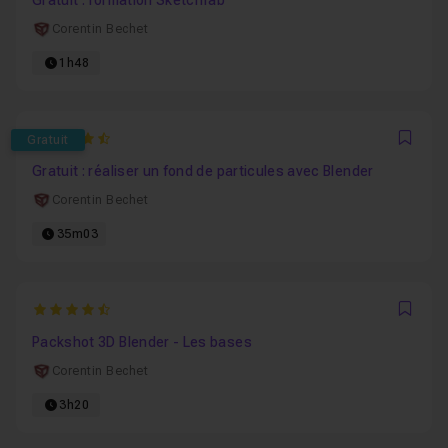
Gratuit : formation Sketchfab
Corentin Bechet
1h48
4.2
Gratuit
Favo
Gratuit : réaliser un fond de particules avec Blender
Corentin Bechet
35m03
4.625
Favo
Packshot 3D Blender - Les bases
Corentin Bechet
3h20