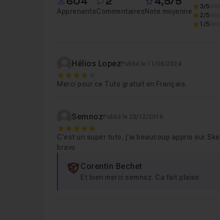
604
2
4,5/5
3/5
Apprenants
Commentaires
Note moyenne
2/5
Chapitre 6 : Bonus
08m50
1/5
Hélios Lopez
Publié le 11/08/2024
4
Merci pour ce Tuto gratuit en Français.
Semnoz
Publié le 20/12/2016
5
C'est un super tuto, j'ai beaucoup appris sur Ske
bravo
Corentin Bechet
Et bien merci semnoz. Ca fait plaisir.