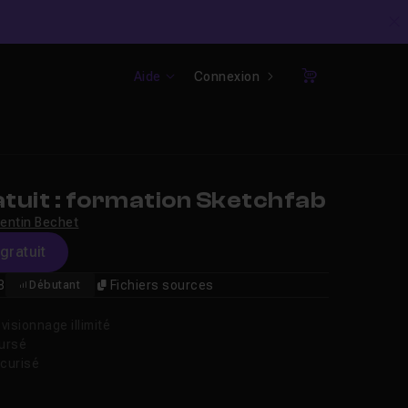
C
Aide
Connexion
Panier
tuit : formation Sketchfab
entin Bechet
gratuit
8
Fichiers sources
Débutant
isionnage illimité
oursé
curisé