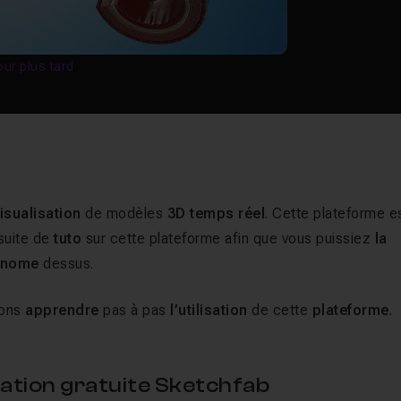
our plus tard
isualisation
de modèles
3D temps réel
. Cette plateforme e
 suite de
tuto
sur cette plateforme afin que vous puissiez
la
onome
dessus.
lons
apprendre
pas à pas
l’utilisation
de cette
plateforme
.
tion gratuite Sketchfab