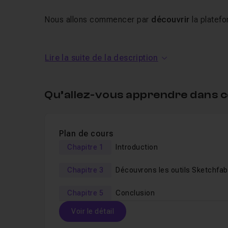
Nous allons commencer par
découvrir
la platef
Par la suite nous allons au travers d’un
exemple 
Lire la suite de la description
proposés par
Sketchfab
afin d’
intégrer nos cré
Puis, nous terminerons notre
tuto
complet
sur
l
Qu’allez-vous apprendre dans c
2 chapitres
bonus
sont disponibles.
Les
sources
sont
téléchargeables
.
Plan de cours
Chapitre 1
Introduction
Je vous invite à me laisser une
note
et des
rema
Chapitre 3
Découvrons les outils Sketchfab
Chapitre 5
Conclusion
Voir le détail