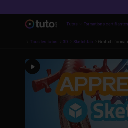
Tutos
Formations certifiante
Tous les tutos
3D
Sketchfab
Gratuit : forma
Play