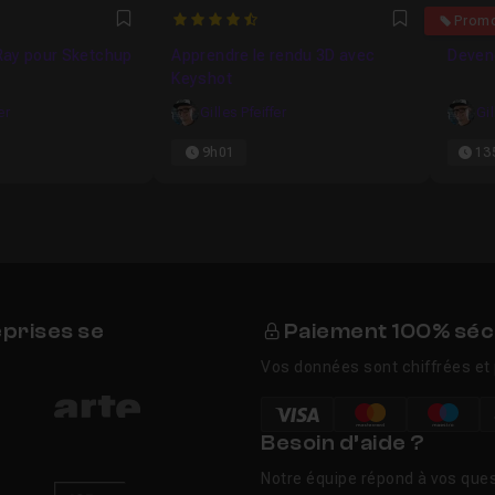
4.9090909090909
4.8
Prom
Favori
Favori
Ray pour Sketchup
Apprendre le rendu 3D avec
Deven
Keyshot
er
Gilles Pfeiffer
Gil
9h01
13
eprises se
Paiement 100% séc
Vos données sont chiffrées et 
Besoin d’aide ?
Notre équipe répond à vos ques