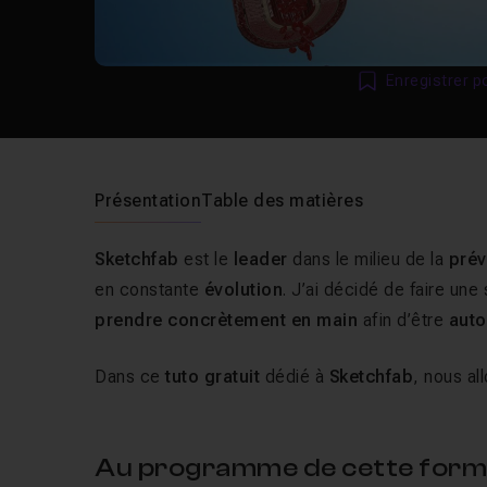
Enregistrer p
Présentation
Table des matières
Sketchfab
est le
leader
dans le milieu de la
prév
en constante
évolution
. J’ai décidé de faire une
prendre concrètement en main
afin d’être
aut
Dans ce
tuto gratuit
dédié à
Sketchfab
, nous al
Au programme de cette forma