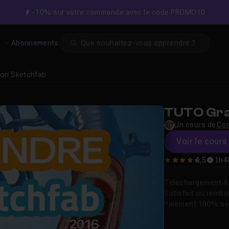
-10% sur votre commande avec le code PROMO10
Search
s
Abonnements
tion Sketchfab
TUTO Gra
Un cours de
Cor
Voir le cours 
4,5
1h4
4.5
Téléchargement & v
Satisfait ou remb
Paiement 100% sé