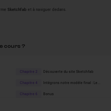
orme
Sketchfab
et à naviguer dedans.
complet
(un chandelier), y
découvrir
tous les
paramètres
ations 3D
.
’intégration
de
A a Z
d’un
asset 3D temps réel
.
e cours ?
Chapitre 2
Découverte du site Sketchfab
rques constructives
.
Bonne formation !
Chapitre 4
Intégrons notre modèle final : Le
chandelier !
Chapitre 6
Bonus