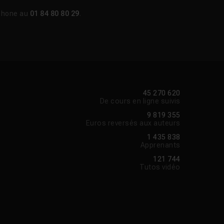
phone au
01 84 80 80 29
.
45 270 620
De cours en ligne suivis
9 819 355
Euros reversés aux auteurs
1 435 838
Apprenants
121 744
Tutos vidéo