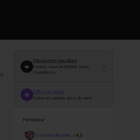
Découvrez nos abos
Formez-vous en illimité. Visez
l’excellence.
st
Offrir ce cours
Faites un cadeau qui a du sens.
Formateur
Corentin Bechet
4,5