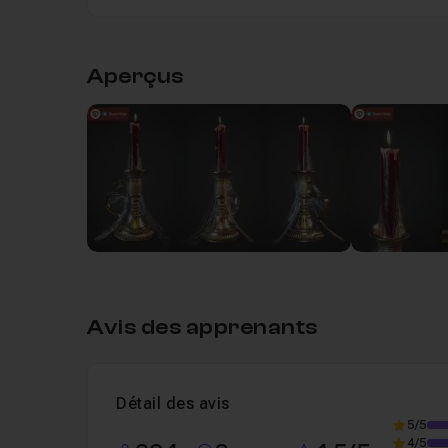
Table des matières
Aperçus
Chapitre 1 : Introduction
02m23
Introduction
Leçon 1
Voir
Chapitre 2 : Découverte du site Sketchfab
Chapitre 3 : Découvrons les outils Sketchfa
Avis des apprenants
Chapitre 4 : Intégrons notre modèle final : L
Détail des avis
5/5
Chapitre 5 : Conclusion
34s
4/5