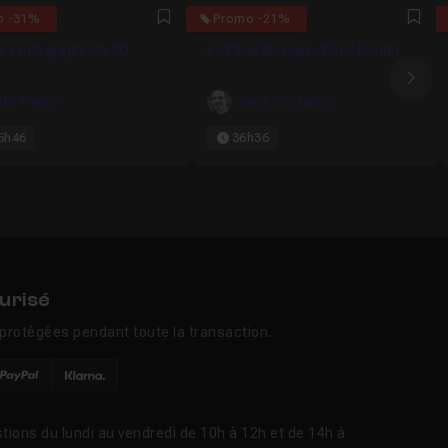
5
o -31%
Promo -21%
Favori
Fav
ez infographiste 3D
La Bible Blender : Pack Rendu
Ima
les Pfeiffer
Lionel Vicidomini
5h46
36h36
urisé
protégées pendant toute la transaction.
tions du lundi au vendredi de 10h à 12h et de 14h à