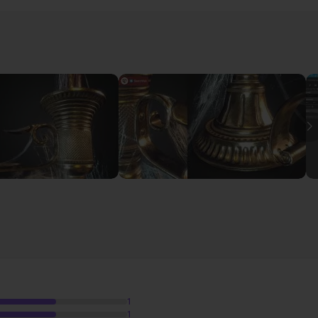
I
14m
b
49m49
e chandelier !
33m03
1
1