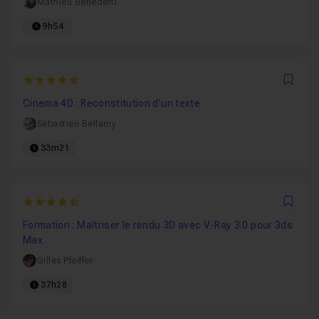
Mathieu Benedetti
9h54
5
Favo
Cinema 4D : Reconstitution d'un texte
Sébastien Bellamy
33m21
4.8846153846154
Favo
Formation : Maîtriser le rendu 3D avec V-Ray 3.0 pour 3ds
Max
Gilles Pfeiffer
37h28