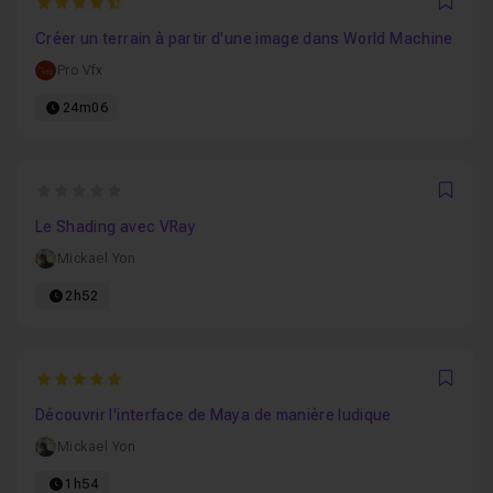
4.5
Favo
Créer un terrain à partir d'une image dans World Machine
Pro Vfx
24m06
0
Favo
Le Shading avec VRay
Mickael Yon
2h52
5
Favo
Découvrir l'interface de Maya de manière ludique
Mickael Yon
1h54