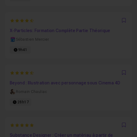
4.9
Favo
X-Particles: Formation Complète Partie Théorique
Sébastien Mercier
9h41
4.6666666666667
Favo
Beyond : Illustration avec personnage sous Cinema 4D
Romain Chauliac
28h17
5
Favo
Substance Designer : Créer un matériau à partir de