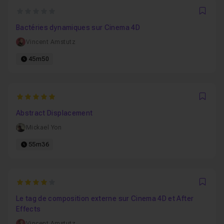
0
Favo
Bactéries dynamiques sur Cinema 4D
Vincent Amstutz
45m50
5
Favo
Abstract Displacement
Mickael Yon
55m36
4
Favo
Le tag de composition externe sur Cinema 4D et After
Effects
Vincent Amstutz