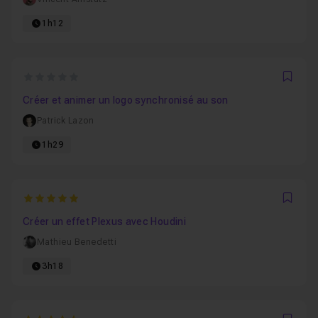
1h12
0
Favo
Créer et animer un logo synchronisé au son
Patrick Lazon
1h29
5
Favo
Créer un effet Plexus avec Houdini
Mathieu Benedetti
3h18