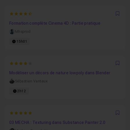
4.5555555555556
Favo
Formation complète Cinema 4D : Partie pratique
Mhsprod
15h01
4
Favo
Modéliser un décors de nature lowpoly dans Blender
Sébastien Vanteux
2h12
5
Favo
03 MECHA : Texturing dans Substance Painter 2.0