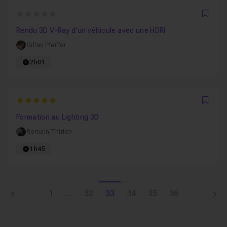
0
Favo
Rendu 3D V-Ray d'un véhicule avec une HDRI
Gilles Pfeiffer
2h01
5
Favo
Formation au Lighting 3D
Romain Thirion
1h45
1
...
32
33
34
35
36