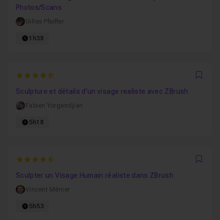
Photos/Scans
Gilles Pfeiffer
1h38
4.8823529411765
Favo
Sculpture et détails d'un visage realiste avec ZBrush
Fabien Yorgandjian
5h18
4.8888888888889
Favo
Sculpter un Visage Humain réaliste dans ZBrush
Vincent Ménier
5h53