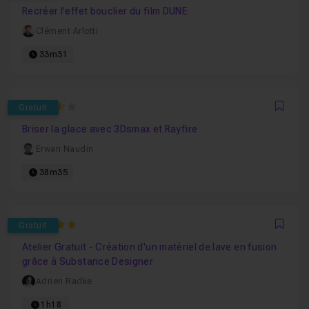
Recréer l'effet bouclier du film DUNE
Clément Arlotti
33m31
3.6666666666667
Gratuit
Favo
Briser la glace avec 3Dsmax et Rayfire
Erwan Naudin
38m35
5
Gratuit
Favo
Atelier Gratuit - Création d'un matériel de lave en fusion
grâce à Substance Designer
Adrien Radke
1h18