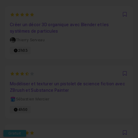
5
Favo
Créer un décor 3D organique avec Blender et les
systèmes de particules
Thierry Serveau
2h03
3.6666666666667
Favo
Modéliser et texturer un pistolet de science fiction avec
ZBrush et Substance Painter
Sébastien Mercier
4h50
5
Gratuit
Favo