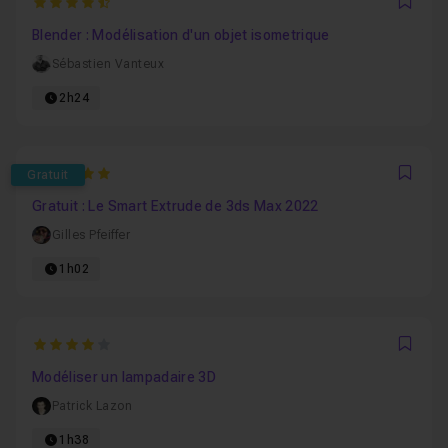
4.75
Favo
Blender : Modélisation d'un objet isometrique
Sébastien Vanteux
2h24
5
Gratuit
Favo
Gratuit : Le Smart Extrude de 3ds Max 2022
Gilles Pfeiffer
1h02
4
Favo
Modéliser un lampadaire 3D
Patrick Lazon
1h38