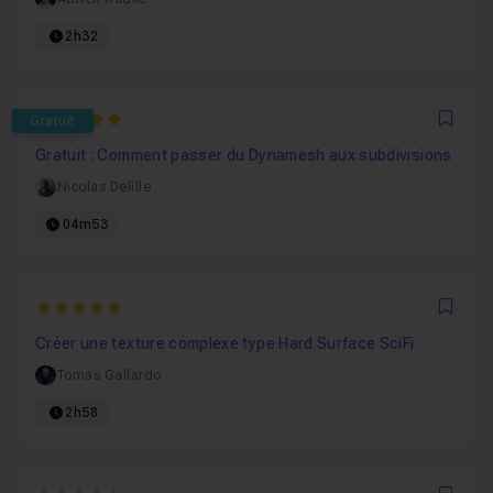
2h32
5
Gratuit
Favo
Gratuit : Comment passer du Dynamesh aux subdivisions
Nicolas Delille
04m53
5
Favo
Créer une texture complexe type Hard Surface SciFi
Tomas Gallardo
2h58