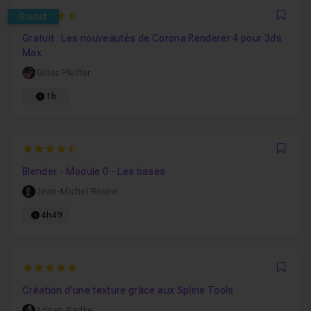
4.5
Gratuit
Favo
Gratuit : Les nouveautés de Corona Renderer 4 pour 3ds
Max
Gilles Pfeiffer
1h
4.7777777777778
Favo
Blender - Module 0 - Les bases
Jean-Michel Rosee
4h49
5
Favo
Création d'une texture grâce aux Spline Tools
Adrien Radke