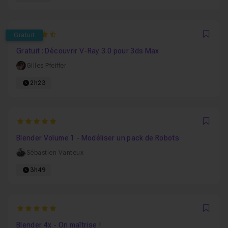
4.9444444444444
Gratuit
Favo
Gratuit : Découvrir V-Ray 3.0 pour 3ds Max
Gilles Pfeiffer
2h23
5
Favo
Blender Volume 1 - Modéliser un pack de Robots
Sébastien Vanteux
3h49
5
Favo
Blender 4x - On maîtrise !