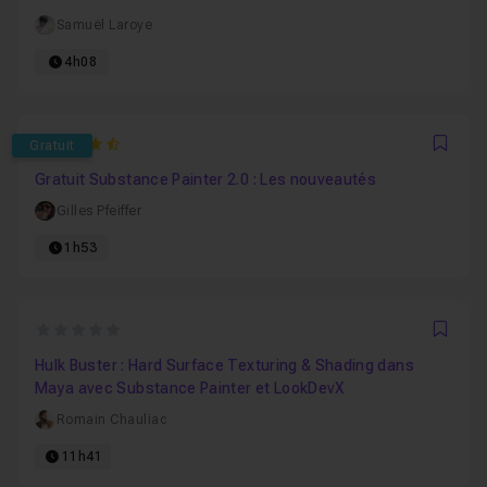
Samuël Laroye
4h08
4.8666666666667
Gratuit
Favo
Gratuit Substance Painter 2.0 : Les nouveautés
Gilles Pfeiffer
1h53
0
Favo
Hulk Buster : Hard Surface Texturing & Shading dans
Maya avec Substance Painter et LookDevX
Romain Chauliac
11h41