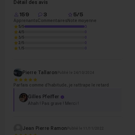
Détail des avis
Chapitre 4 : Le Corona Pattern
35m55
159
3
5/5
Apprenants
Commentaires
Note moyenne
Chapitre 5 : Les autres nouveautés de Corona Rende
5/5
3
4/5
0
3/5
0
Chapitre 6 : Conclusion
2/5
0
03m05
1/5
0
Pierre Tallaron
Publié le 24/10/2024
5
Parfais comme d'habitude, je rattrape le retard
Gilles Pfeiffer
Ahah ! Pas grave ! Merci !
Jean Pierre Ramon
Publié le 11/11/2022