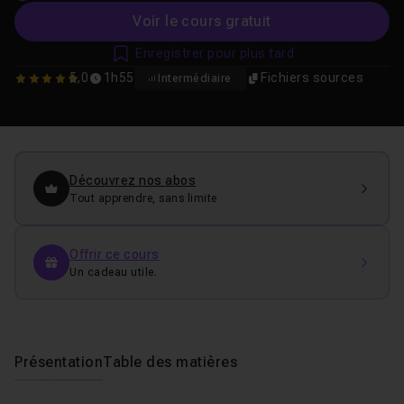
Voir le cours gratuit
Enregistrer pour plus tard
5,0
1h55
Fichiers sources
Intermédiaire
5
Découvrez nos abos
Tout apprendre, sans limite
Offrir ce cours
Un cadeau utile.
Présentation
Table des matières