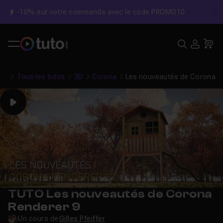
-10% sur votre commande avec le code PROMO10
C
Recher
USE
Pa
Tous les tutos
3D
Corona
Les nouveautés de Corona R
Play
TUTO Les nouveautés de Corona
Renderer 9
Un cours de
Gilles Pfeiffer