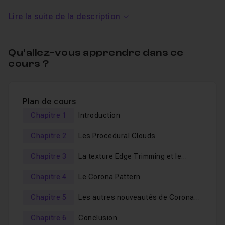
les Corona Patterns
Lire la suite de la description
La texture Edge Trimming (Chaos Scatter)
Caméra
Motion
Blur Shutter Curve
Qu’allez-vous apprendre dans ce
Depth of Field pour la caméra Fish Eye
cours ?
Disponibilité de Chaos Scan, Phoenix et Player avec
les abonnements Premium
Plan de cours
Tous les fichiers de travail sont fournis.
Chapitre 1
Introduction
Je reste disponible dans le salon d'entraide de ce cours
pour répondre à vos questions.
Chapitre 2
Les Procedural Clouds
Chapitre 3
La texture Edge Trimming et le
Mes précédentes formations à Corona Renderer sont
Chaos Scatter
ici:
Chapitre 4
Le Corona Pattern
Chapitre 5
Les autres nouveautés de Corona
Formation complète à Corona Renderer
Renderer 9
Les nouveautés de Corona Renderer 2 et 3
Chapitre 6
Conclusion