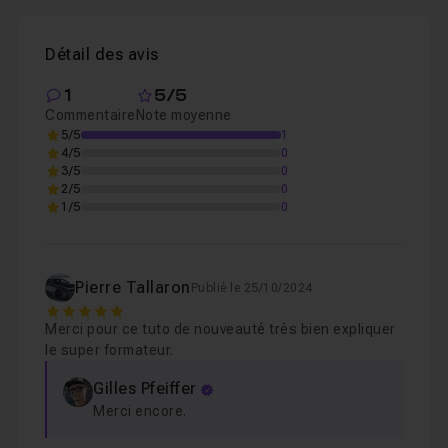
Chapitre 3 : Les Power Tools
14m43
Une
version d'évaluation
de Corona Renderer est
Détail des avis
disponible.
Chapitre 4 : Conclusion
1
5/5
05m14
Bon tuto !
Commentaire
Note moyenne
5/5
1
4/5
0
3/5
0
2/5
0
1/5
0
Pierre Tallaron
Publié le 25/10/2024
5
Merci pour ce tuto de nouveauté très bien expliquer
le super formateur.
Gilles Pfeiffer
Merci encore.