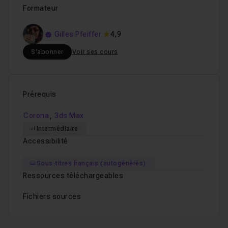
Formateur
Gilles Pfeiffer
4,9
S'abonner
Voir ses cours
Prérequis
,
Corona
3ds Max
Intermédiaire
Accessibilité
Sous-titres français (autogénérés)
Ressources téléchargeables
Fichiers sources