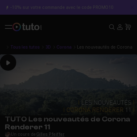
-10% sur votre commande avec le code PROMO10
C
Recher
USE
Pa
Tous les tutos
3D
Corona
Les nouveautés de Corona R
Play
TUTO Les nouveautés de Corona
Renderer 11
Un cours de
Gilles Pfeiffer