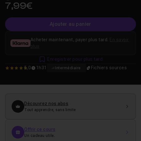
7,99€
Ajouter au panier
Acheter maintenant, payer plus tard.
En savoir
plus
Enregistrer pour plus tard
5,0
1h31
Fichiers sources
Intermédiaire
5
Découvrez nos abos
Tout apprendre, sans limite
Offrir ce cours
Un cadeau utile.