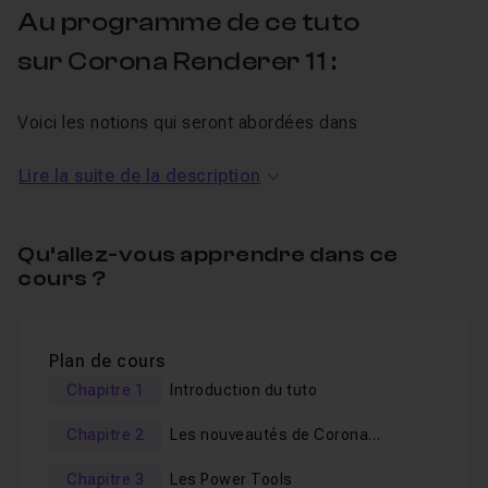
Au programme de ce tuto
sur Corona Renderer 11 :
Voici les notions qui seront abordées dans
cette formation en ligne :
Lire la suite de la description
Tile Map
Edge map
Qu’allez-vous apprendre dans ce
cours ?
Scatter Altitude
Scatter Look At
Les Power Tools
Plan de cours
Chapitre 1
Introduction du tuto
Et quelques améliorations.
Comme d'habitude, ce tour d'horizon est accompagné
Chapitre 2
Les nouveautés de Corona
Renderer 11
de petits trucs toujours utiles.
Chapitre 3
Les Power Tools