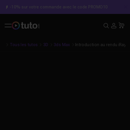
-10% sur votre commande avec le code PROMO10
C
Recher
USE
Pa
Tous les tutos
3D
3ds Max
Introduction au rendu iRay 