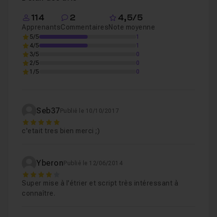
114
2
4,5/5
Apprenants
Commentaires
Note moyenne
5/5
1
4/5
1
3/5
0
2/5
0
1/5
0
Seb37
Publié le 10/10/2017
5
c'etait tres bien merci ;)
Yberon
Publié le 12/06/2014
4
Super mise à l'étrier et script très intéressant à
connaître.