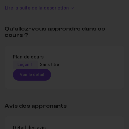
compte. Toutes les autres ne sont pas forcément
Lire la suite de la description
compatibles.
Qu’allez-vous apprendre dans ce
cours ?
Plan de cours
Leçon 1
Sans titre
Voir le détail
Table des matières
Avis des apprenants
Sans titre
28m33
Leçon 1
Détail des avis