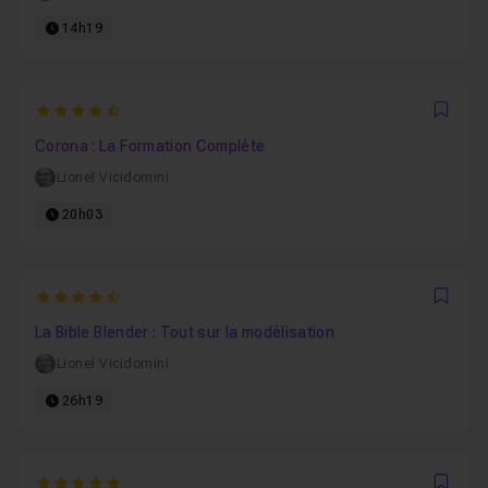
14h19
4.9090909090909
Favo
Corona : La Formation Complète
Lionel Vicidomini
20h03
4.9130434782609
Favo
La Bible Blender : Tout sur la modélisation
Lionel Vicidomini
26h19
5