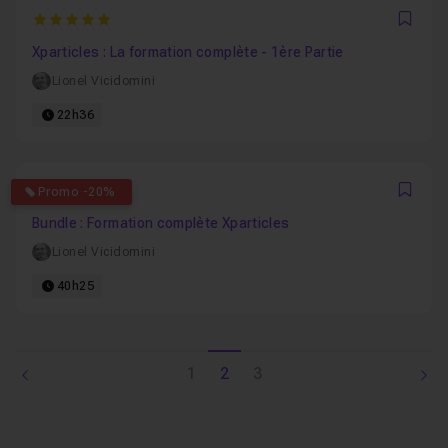
5
Favo
Xparticles : La formation complète - 1ère Partie
Lionel Vicidomini
22h36
5
Promo -20%
Favo
Bundle : Formation complète Xparticles
Lionel Vicidomini
40h25
1
2
3