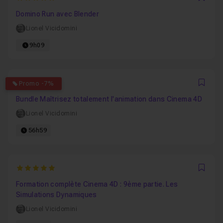
Favo
Domino Run avec Blender
Lionel Vicidomini
9h09
5
Promo -7%
Favo
Bundle Maîtrisez totalement l'animation dans Cinema 4D
Lionel Vicidomini
56h59
5
Favo
Formation complète Cinema 4D : 9ème partie. Les
Simulations Dynamiques
Lionel Vicidomini