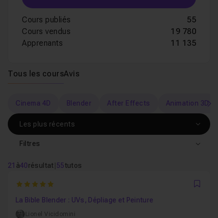
Cours publiés
55
Cours vendus
19 780
Apprenants
11 135
Tous les cours
Avis
Cinema 4D
Blender
After Effects
Animation 3D
s
Filtres
21
à
40
résultat
|
55
tutos
5
Favo
La Bible Blender : UVs, Dépliage et Peinture
Lionel Vicidomini