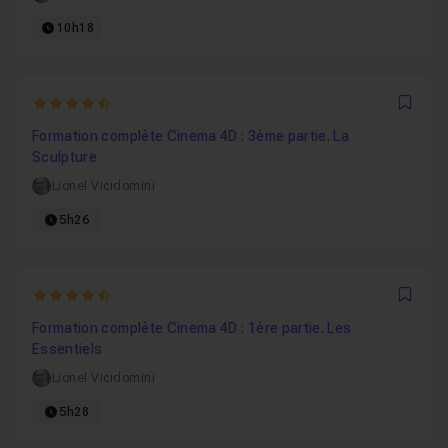
10h18
4.6842105263158
Favo
Formation complète Cinema 4D : 3ème partie. La
Sculpture
Lionel Vicidomini
5h26
4.9090909090909
Favo
Formation complète Cinema 4D : 1ère partie. Les
Essentiels
Lionel Vicidomini
5h28