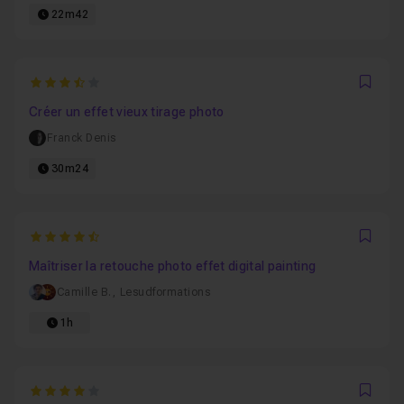
22m42
3.6666666666667
Favo
Créer un effet vieux tirage photo
Franck Denis
30m24
4.6666666666667
Favo
Maîtriser la retouche photo effet digital painting
Camille B.
,
Lesudformations
1h
4
Favo