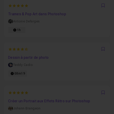
5
Favo
Trames & Pop Art dans Photoshop
Antoine Defarges
1h
4.7313432835821
Favo
Dessin à partir de photo
Teddy Cadio
08m19
5
Favo
Créer un Portrait aux Effets Rétro sur Photoshop
Johann Brangeon