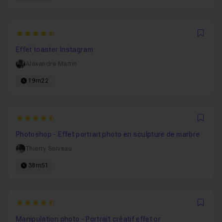
4.7142857142857
Favo
Effet toaster Instagram
Alexandre Martin
19m22
4.25
Favo
Photoshop - Effet portrait photo en sculpture de marbre
Thierry Serveau
38m51
4.5714285714286
Favo
Manipulation photo - Portrait créatif effet or