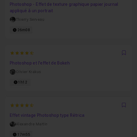
Photoshop - Effet de texture graphique papier journal
appliqué à un portrait
Thierry Serveau
26m08
4.5
Favo
Photoshop et l'effet de Bokeh
Olivier Krakus
1h12
4.5
Favo
Effet vintage Photoshop type Rétrica
Alexandre Martin
17m55