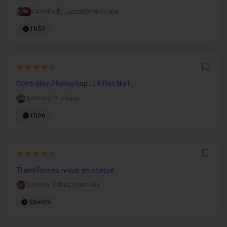
Camille B.
,
Lesudformations
1h53
4.6
Favo
Contrôlez Photoshop : L'Effet Nuit
Anthony D'izituto
1h06
4.5
Favo
Transformez-vous en statue
Damien Gallez (damné)
53m39