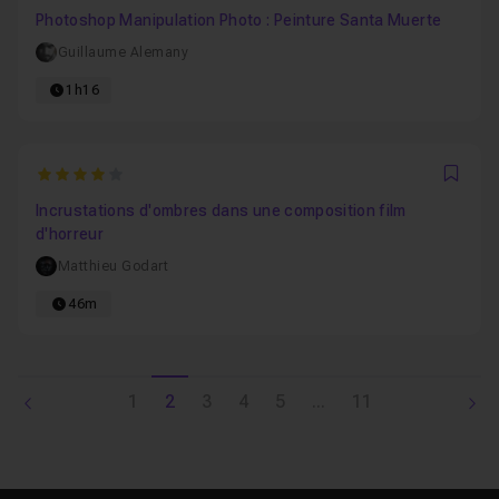
Photoshop Manipulation Photo : Peinture Santa Muerte
Guillaume Alemany
1h16
4
Favo
Incrustations d'ombres dans une composition film
d'horreur
Matthieu Godart
46m
1
2
3
4
5
...
11