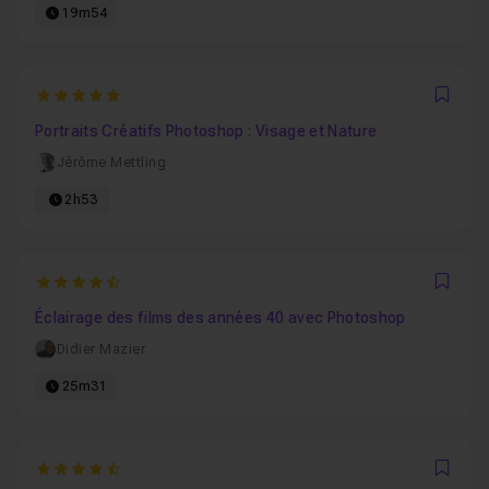
19m54
5
Favo
Portraits Créatifs Photoshop : Visage et Nature
Jérôme Mettling
2h53
4.5
Favo
Éclairage des films des années 40 avec Photoshop
Didier Mazier
25m31
4.8
Favo