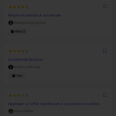
4.25
Favo
Nature et ambiance automnale
Beboyphotographies
49m22
4
Favo
La méthode Brenizer
Nicolas Delfraissy
18m
3.6666666666667
Favo
Appliquer un effet hamiltonien à vos photos et vidéos
Gilles Pfeiffer