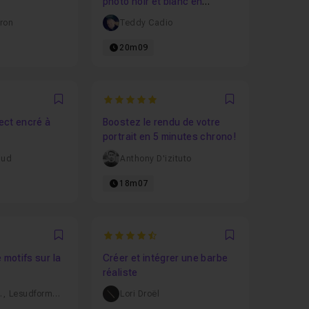
photo noir et blanc en
couleur
ron
Teddy Cadio
20m09
5
Favori
Favori
ect encré à
Boostez le rendu de votre
portrait en 5 minutes chrono!
aud
Anthony D'izituto
18m07
2857
4.5
Favori
Favori
 motifs sur la
Créer et intégrer une barbe
réaliste
.
,
Lesudformations
Lori Droël