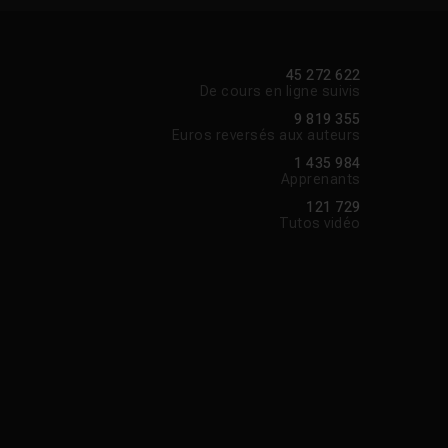
45 272 622
De cours en ligne suivis
9 819 355
Euros reversés aux auteurs
1 435 984
Apprenants
121 729
Tutos vidéo