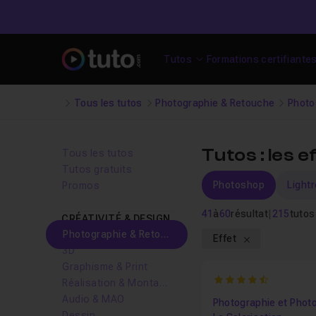
Tutos
Formations certifiante
Tous les tutos
Photographie & Retouche
Photo
Tutos : les 
Tous les tutos
Tutos gratuits
Photoshop
Light
Promos
41
à
60
résultat
|
215
tutos
CRÉATIVITÉ & DESIGN
Photographie & Retouche
Effet
3D
Graphisme & Print
4.5
Réalisation & Montage vidéo
Audio & MAO
Photographie et Phot
Dessin