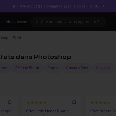
-10% sur votre commande avec le code PROMO10
Search
s
Abonnements
shop
Effet
effets dans Photoshop
room
Affinity Photo
Photo
Camera Raw
Luminar
5
4.25
Favori
Favori
oshop :
Effet Little Planet à partir
Effet Droste :