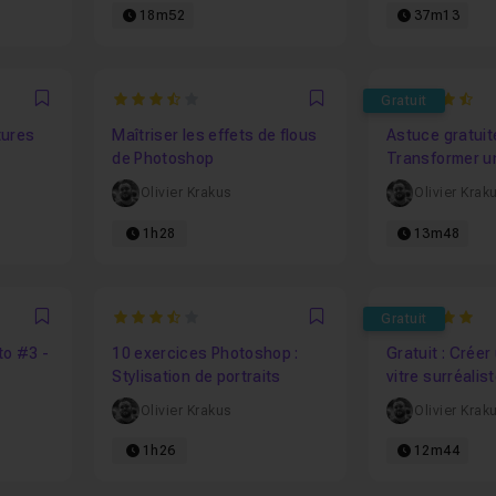
18m52
37m13
3.5
4.757575757
Gratuit
Favori
Favori
tures
Maîtriser les effets de flous
Astuce gratuit
de Photoshop
Transformer u
statue d'or
Olivier Krakus
Olivier Krak
1h28
13m48
3.6666666666667
5
Gratuit
Favori
Favori
to #3 -
10 exercices Photoshop :
Gratuit : Créer
Stylisation de portraits
vitre surréalis
Photoshop
Olivier Krakus
Olivier Krak
1h26
12m44