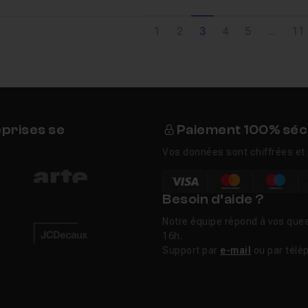
1
2
3
4
5
...
11
eprises se
Paiement 100% séc
Vos données sont chiffrées et 
Besoin d’aide ?
Notre équipe répond à vos ques
16h.
Support par
e-mail
ou par télé