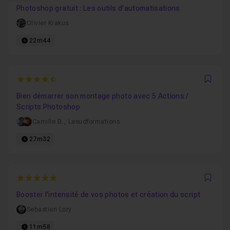
Photoshop gratuit : Les outils d'automatisations
Olivier Krakus
22m44
4.9
Favo
Bien démarrer son montage photo avec 5 Actions /
Scripts Photoshop
Camille B.
,
Lesudformations
27m32
5
Favo
Booster l'intensité de vos photos et création du script
Sebastien Lory
11m58