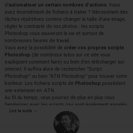
d'
automatiser un certain nombres d'actions
. Vous
avez énormément de fichiers à traiter ? Nécessitant des
tâches répétitives comme changer la taille d'une image,
régler le contraste de vos photos : les scripts
Photoshop vous sauveront la vie et surtout de
nombreuses heures de travail.
Vous avez la possibilité de
créer vos propres scripts
Photoshop
(de nombreux tutos sur ce site vous
expliquent comment faire) ou bien d'en télécharger sur
internet. Il suffira alors de rechercher "Script
Photoshop" ou bien "ATN Photoshop" pour trouver votre
bonheur. Les fichiers scripts de
Photoshop
possèdent
une extension en .ATN.
Au fil du temps, vous pourrez de plus en plus vous
familiariser avec les scripts (qui sont également appelés
Lire la suite
"action" ou "actions Photoshop"), et ainsi créer des
scripts de plus en plus complexes et vous constituer
ainsi une véritable collection qui sera synonyme de