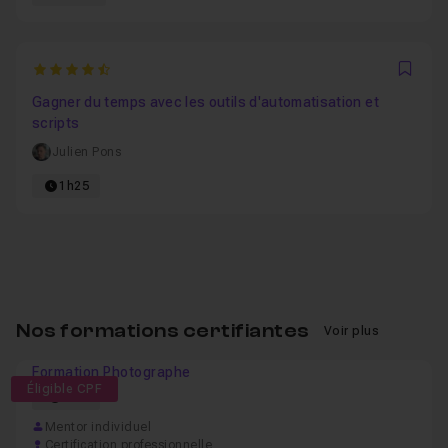
4.7142857142857
Favo
Gagner du temps avec les outils d'automatisation et
scripts
Julien Pons
1h25
Nos formations certifiantes
Voir plus
Formation Photographe
Éligible CPF
61h
Mentor individuel
Certification professionnelle