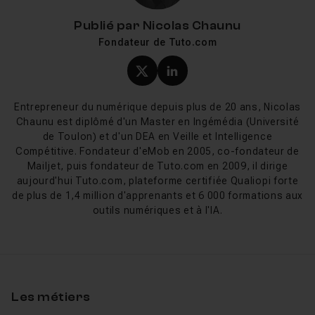
productivité !
Publié par
Nicolas Chaunu
Tuto sur les scripts Photoshop
Fondateur de Tuto.com
Sur tuto.com des nombreux
tutos Photoshop
sont à
Profil X (twitter) de Nicol
Profil LinkedIn de Ni
votre disposition pour perfectionner vos connaissances
et compétences en matière de
scripts Photoshop
.
Entrepreneur du numérique depuis plus de 20 ans, Nicolas
Des formateurs certifiés réalisent pour vous
Chaunu est diplômé d'un Master en Ingémédia (Université
de Toulon) et d'un DEA en Veille et Intelligence
des
tutos gratuits Photoshop
mais aussi
Compétitive. Fondateur d'eMob en 2005, co-fondateur de
des
formations complètes
pour correspondre à tous
Mailjet, puis fondateur de Tuto.com en 2009, il dirige
vos besoins.
aujourd'hui Tuto.com, plateforme certifiée Qualiopi forte
de plus de 1,4 million d'apprenants et 6 000 formations aux
outils numériques et à l'IA.
Les métiers