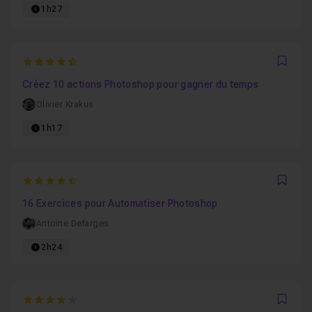
1h27
4.4
Favo
Créez 10 actions Photoshop pour gagner du temps
Olivier Krakus
1h17
4.5
Favo
16 Exercices pour Automatiser Photoshop
Antoine Defarges
2h24
4
Favo