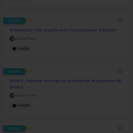
4.6666666666667
Gratuit
Favo
Automatiser ses exports avec le processeur d'images
Julien Pons
12m26
4.75
Gratuit
Favo
Gratuit : Importer son logo et automatiser la signature de
photos
Julien Pons
11m09
4.3571428571429
Gratuit
Favo