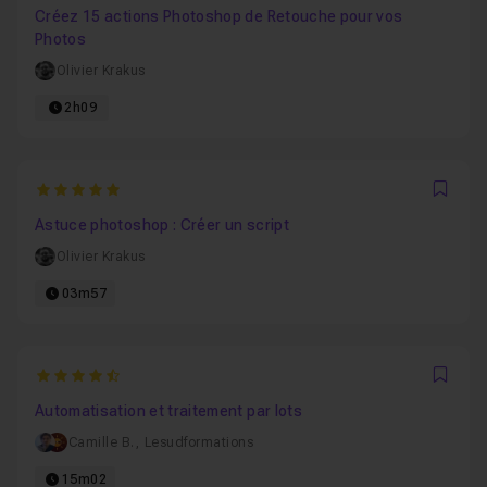
Créez 15 actions Photoshop de Retouche pour vos
Photos
Olivier Krakus
2h09
5
Favo
Astuce photoshop : Créer un script
Olivier Krakus
03m57
4.64
Favo
Automatisation et traitement par lots
Camille B.
,
Lesudformations
15m02