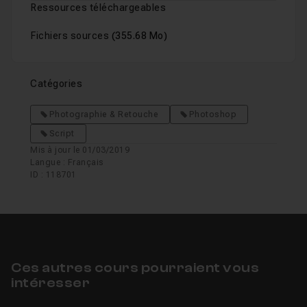
Ressources téléchargeables
Fichiers sources
(355.68 Mo)
Associer des raccourcis clavier aux actions
Leçon 19
Catégories
Créer un Droplet
04m29
Leçon 20
Photographie & Retouche
Photoshop
Script
Quelques précisions
09m15
Leçon 21
Mis à jour le 01/03/2019
Langue : Français
ID : 118701
Ces autres cours pourraient vous
intéresser