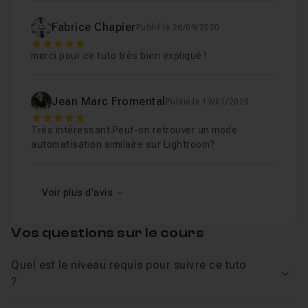
répondre à vos éventuelles questions.
Créer un script en combinant des actions exi
Leçon 6
Bonne formation et bonne
automatisation
de
Fabrice Chapier
Publié le 26/09/2020
Photoshop
.
5
merci pour ce tuto très bien expliqué !
Préparer ses images pour le web
10m
Leçon 7
Jean Marc Fromental
Publié le 19/01/2020
Création de panoramas automatiques
10m
Leçon 8
5
Trés intéressant.Peut-on retrouver un mode
automatisation similaire sur Lightroom?
Renommer une série de fichiers
08m12
Leçon 9
Voir plus d'avis
Effet artistique et traitement par lot(1/2)
0
Leçon 10
Vos questions sur le cours
Effet artistique et traitement par lot (2/2)
0
Leçon 11
Quel est le niveau requis pour suivre ce tuto
Voir
?
Intervenir en cours d'action (1/2)
04m23
Leçon 12