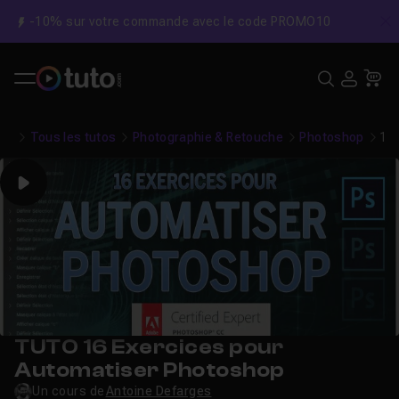
-10% sur votre commande avec le code PROMO10
C
Recher
USE
Pa
Tous les tutos
Photographie & Retouche
Photoshop
16
Play
TUTO 16 Exercices pour
Automatiser Photoshop
Un cours de
Antoine Defarges