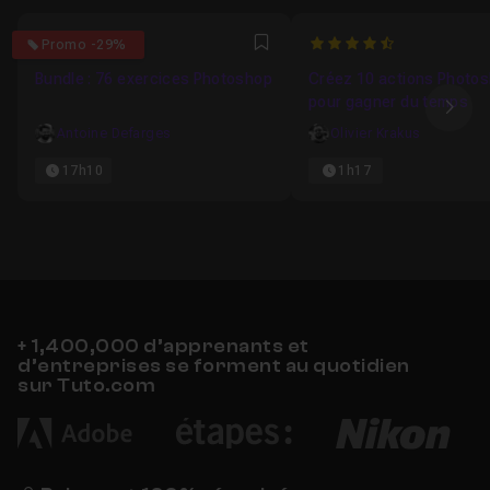
4.8888888888889
4.4
Promo -29%
Favori
Bundle : 76 exercices Photoshop
Créez 10 actions Photo
pour gagner du temps
Ima
Antoine Defarges
Olivier Krakus
17h10
1h17
+ 1,400,000 d’apprenants et
d’entreprises se forment au quotidien
sur Tuto.com