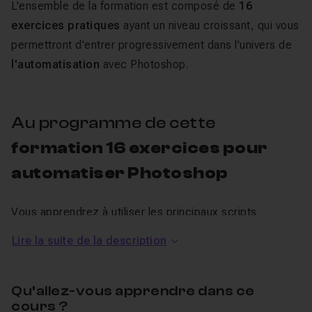
L'ensemble de la formation est composé de
16
exercices pratiques
ayant un niveau croissant, qui vous
permettront d'entrer progressivement dans l'univers de
l'automatisation
avec Photoshop.
Au programme de cette
formation 16 exercices pour
automatiser Photoshop
Vous apprendrez à utiliser les principaux scripts
historiques de Photoshop, à
créer des actions
simples
Lire la suite de la description
ou complexes, à
combiner plusieurs scripts
pour en
créer de nouveaux - à l'issue de ce cours, votre
Qu’allez-vous apprendre dans ce
imagination sera votre seule limite en matière
cours ?
d'automatisation du logiciel. Tous les fichiers de départ