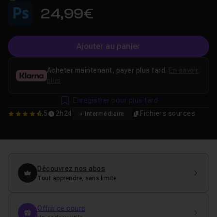
24,99€
Ajouter au panier
Acheter maintenant, payer plus tard.
En savoir
plus
Enregistrer pour plus tard
4,5
2h24
Fichiers sources
Intermédiaire
4.5
Découvrez nos abos
Tout apprendre, sans limite
Offrir ce cours