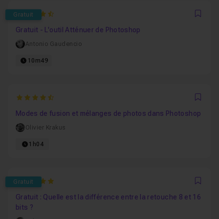
4.7857142857143
Gratuit
Favo
Gratuit - L'outil Atténuer de Photoshop
Antonio Gaudencio
10m49
4.8333333333333
Favo
Modes de fusion et mélanges de photos dans Photoshop
Olivier Krakus
1h04
5
Gratuit
Favo
Gratuit : Quelle est la différence entre la retouche 8 et 16
bits ?