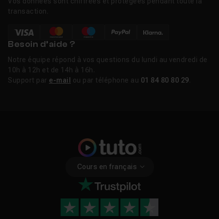
Vos données sont chiffrées et protégées pendant toute la
ressemblent mais divergent totalement dans leur
transaction.
utilisation, et un même résultat peut être obtenu grâce à
des combinaisons d'outils totalement différentes.
Il est important de noter qu'une manipulation courante,
Besoin d’aide ?
par exemple un
détourage
peut faire intervenir un très
Notre équipe répond à vos questions du lundi au vendredi de
grand nombre d'outils selon la méthode utilisée et
10h à 12h et de 14h à 16h.
l'image à travailler, et que la diversité de Photoshop
Support par
e-mail
ou par téléphone au
01 84 80 80 29
.
permet d'obtenir un résultat professionnel.
Tuto sur les outils Photoshop
Notre plateforme de
cours vidéo
vous propose un large
choix de
tutos Photoshop
dédiés à la maîtrise de ses
outils. Des
tutos Photoshop gratuits
sont également à
Cours en français
votre disposition. Ils sont réalisés par
des
formateurs
aguerris qui abordent chaque point en
détail pour vous permettre de progresser en un temps
record. Si vous souhaitez maîtriser en intégralité ce
logiciel de retouche photo,