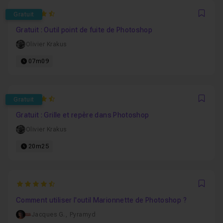
4.9473684210526
Gratuit
Favo
Gratuit : Outil point de fuite de Photoshop
Olivier Krakus
07m09
4.6363636363636
Gratuit
Favo
Gratuit : Grille et repère dans Photoshop
Olivier Krakus
20m25
4.5
Favo
Comment utiliser l'outil Marionnette de Photoshop ?
Jacques G.
,
Pyramyd