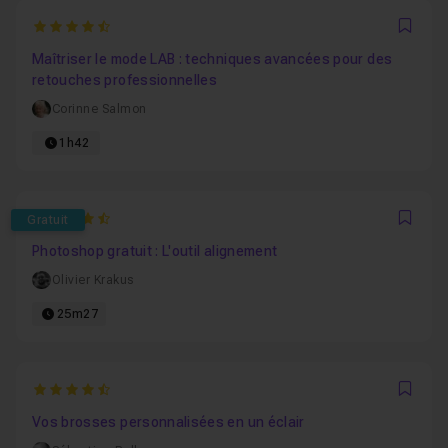
4.6
Favo
Maîtriser le mode LAB : techniques avancées pour des
retouches professionnelles
Corinne Salmon
1h42
4.6923076923077
Gratuit
Favo
Photoshop gratuit : L'outil alignement
Olivier Krakus
25m27
4.3333333333333
Favo
Vos brosses personnalisées en un éclair