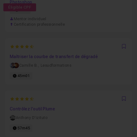
Photoshop
Éligible CPF
57h
Mentor individuel
Certification professionnelle
4.8888888888889
Favo
Maîtriser la courbe de transfert de dégradé
Camille B.
,
Lesudformations
45m01
4.7
Favo
Contrôlez l'outil Plume
Anthony D'izituto
57m45