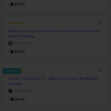
28m35
4.7
Favo
Appliquer un logo ou du texte sur une surface non plane
dans Photoshop
Pascal Gauch
35m19
4.7540983606557
Gratuit
Favo
Gratuit : Photoshop CC - Masque de fusion VS Masque
vectoriel
Olivier Krakus
06m48