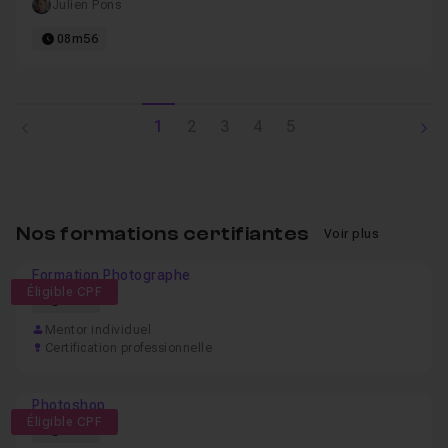
Julien Pons
08m56
1
2
3
4
5
Nos formations certifiantes
Voir plus
Formation Photographe
Éligible CPF
61h
Mentor individuel
Certification professionnelle
Photoshop
Éligible CPF
57h