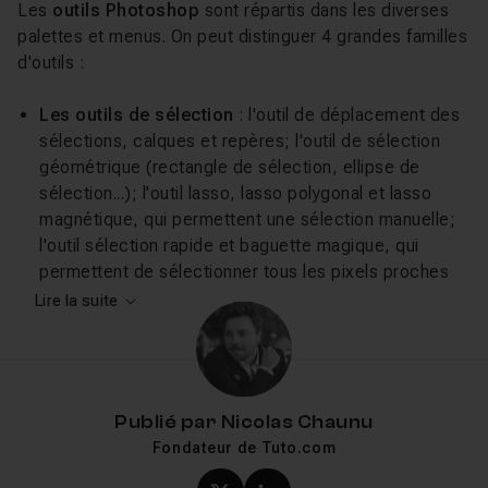
Les
outils Photoshop
sont répartis dans les diverses
palettes et menus. On peut distinguer 4 grandes familles
d'outils :
Les outils de sélection
: l'outil de déplacement des
sélections, calques et repères; l'outil de sélection
géométrique (rectangle de sélection, ellipse de
sélection...); l'outil lasso, lasso polygonal et lasso
magnétique, qui permettent une sélection manuelle;
l'outil sélection rapide et baguette magique, qui
permettent de sélectionner tous les pixels proches
d'une couleur semblable; l'outil recadrage (autrefois
Lire la suite
rognage), tranche et sélection de tranche qui permet
de « couper » l'image.
Les outils de retouche & de dessin
: l'outil
correcteur de tons directs, correcteur, pièce et œil
Publié par
Nicolas Chaunu
rouge, qui permettent d'effectuer des retouches
Fondateur de Tuto.com
simples; l'outil pinceau, crayon, remplacement de
couleur, qui permet de peindre, de dessiner des