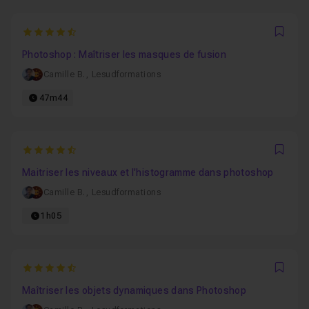
4.7547169811321
Favo
Photoshop : Maîtriser les masques de fusion
Camille B.
,
Lesudformations
47m44
4.921568627451
Favo
Maitriser les niveaux et l'histogramme dans photoshop
Camille B.
,
Lesudformations
1h05
4.9375
Favo
Maîtriser les objets dynamiques dans Photoshop