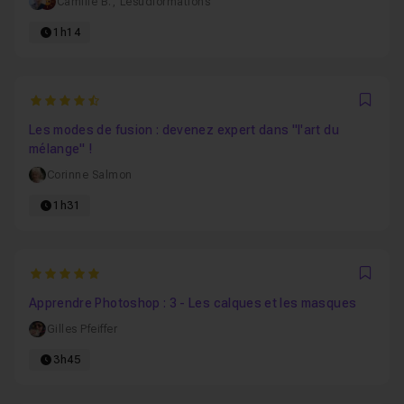
Camille B.
,
Lesudformations
1h14
4.8
Favo
Les modes de fusion : devenez expert dans "l'art du
mélange" !
Corinne Salmon
1h31
5
Favo
Apprendre Photoshop : 3 - Les calques et les masques
Gilles Pfeiffer
3h45