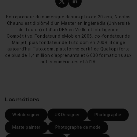
Profil X (twitter) de Nicol
Profil LinkedIn de Ni
contours ou de remplacer une couleur par une autre;
l'outil tampon de duplication et tampon de motif, qui
Entrepreneur du numérique depuis plus de 20 ans, Nicolas
permet de dupliquer une partie de l'image et de la
Chaunu est diplômé d'un Master en Ingémédia (Université
reproduire ailleurs sur l'image; l'outil forme
de Toulon) et d'un DEA en Veille et Intelligence
d'historique et forme d'historique artistique, qui
Compétitive. Fondateur d'eMob en 2005, co-fondateur de
permet de peindre une copie de la sélection ou de
Mailjet, puis fondateur de Tuto.com en 2009, il dirige
aujourd'hui Tuto.com, plateforme certifiée Qualiopi forte
peindre selon différents styles depuis la sélection;
de plus de 1,4 million d'apprenants et 6 000 formations aux
l'outil gomme, gomme d'arrière-plan et gomme
outils numériques et à l'IA.
magique, qui permet d'effacer une zone, de rendre
une zone plus transparente par glissement de souris
ou effacer des zones de couleur en aplat; l'outil
dégradé et pot de peinture, qui permet de créer un
dégradé ou de remplir une sélection d'une couleur;
Les métiers
l'outil goutte d'eau, netteté et doigt, qui permet
d'estomper ou de raffermir les contours d'une
Webdesigner
UX Designer
Photographe
sélection; l'outil densité -, densité + et éponge, qui
permet d'éclaircir ou d'obscurcir certaines zones de
Matte painter
Photographe de mode
l'image ou encore de modifier la saturation des