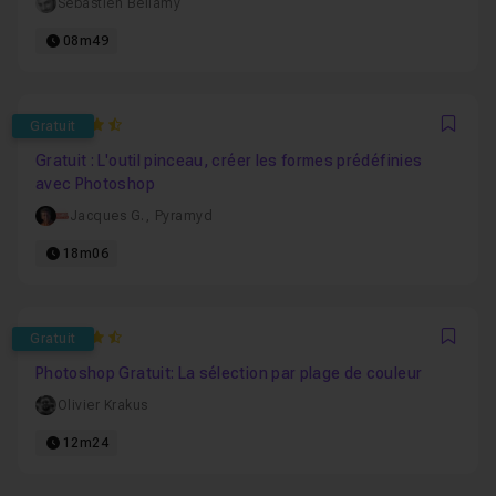
Sébastien Bellamy
08m49
4.68
Gratuit
Favo
Gratuit : L'outil pinceau, créer les formes prédéfinies
avec Photoshop
Jacques G.
,
Pyramyd
18m06
4.8333333333333
Gratuit
Favo
Photoshop Gratuit: La sélection par plage de couleur
Olivier Krakus
12m24