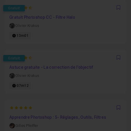
4.6969696969697
Gratuit
Favo
Gratuit Photoshop CC - Filtre Halo
Olivier Krakus
13m01
4.6923076923077
Gratuit
Favo
Astuce gratuite - La correction de l'objectif
Olivier Krakus
07m12
5
Favo
Apprendre Photoshop : 5- Réglages, Outils, Filtres
Gilles Pfeiffer