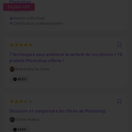
Photoshop
Éligible CPF
57h
Mentor individuel
Certification professionnelle
5
Favo
7 techniques pour améliorer la netteté de vos photos + 10
presets Photoshop offerts !
Alexandre De Vries
4h05
3.3333333333333
Favo
Découvrir et comprendre les filtres de Photoshop
Olivier Krakus
2h50