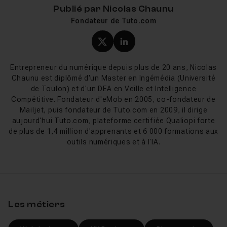
effets Photoshop
, la
retouche
et les
Publié par
Nicolas Chaunu
usages IA dans Photoshop
, ou revenez à la
Fondateur de Tuto.com
catégorie Photoshop complète
.
Profil X (twitter) de Nicol
Profil LinkedIn de Ni
FAQ
Entrepreneur du numérique depuis plus de 20 ans, Nicolas
Chaunu est diplômé d'un Master en Ingémédia (Université
Comment appliquer un filtre dans Photoshop
de Toulon) et d'un DEA en Veille et Intelligence
Voir
?
Compétitive. Fondateur d'eMob en 2005, co-fondateur de
Mailjet, puis fondateur de Tuto.com en 2009, il dirige
aujourd'hui Tuto.com, plateforme certifiée Qualiopi forte
Qu'est-ce qu'un Neural Filter et comment y
de plus de 1,4 million d'apprenants et 6 000 formations aux
Voir
accéder ?
outils numériques et à l'IA.
Filtre dynamique ou filtre classique : quelle
Voir
différence ?
Les métiers
Pourquoi certains filtres ne sont-ils pas dans
Voir
la galerie des filtres ?