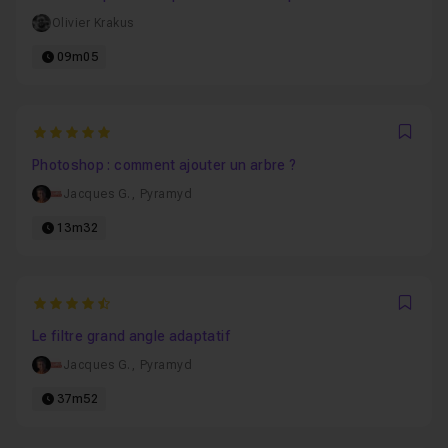
Olivier Krakus
09m05
5
Favo
Photoshop : comment ajouter un arbre ?
Jacques G.
,
Pyramyd
13m32
4.8888888888889
Favo
Le filtre grand angle adaptatif
Jacques G.
,
Pyramyd
37m52