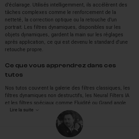
d'éclairage. Utilisés intelligemment, ils accélèrent des
tâches complexes comme le renforcement de la
netteté, la correction optique ou la retouche d'un
portrait. Les filtres dynamiques, disponibles sur les
objets dynamiques, gardent la main sur les réglages
après application, ce qui est devenu le standard d'une
retouche propre.
Ce que vous apprendrez dans ces
tutos
Nos tutos couvrent la galerie des filtres classiques, les
filtres dynamiques non destructifs, les Neural Filters IA
et les filtres spéciaux comme Fluidité ou Grand angle
adaptatif. Olivier Krakus détaille les filtres paramétriques
Lire la suite
et la correction de l'objectif. Julien Pons montre
comment combiner
calques
et filtres pour garder le
contrôle. Pour aller plus loin, explorez les