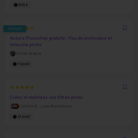
6h04
4.7647058823529
Gratuit
Favo
Astuce Photoshop gratuite : Flou de profondeur et
retouche photo
Olivier Krakus
13m41
5
Favo
Créez et maîtrisez vos filtres photo
Camille B.
,
Lesudformations
31m42