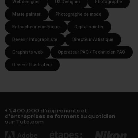
Webdesigner
UX Designer
Photographe
Peut-on utiliser les filtres Photoshop
Matte painter
Photographe de mode
Voir
gratuitement ?
Retoucheur numérique
Digital painter
Devenir Infographiste
Directeur Artistique
Graphiste web
Opérateur PAO / Technicien PAO
Devenir Illustrateur
+ 1,400,000 d’apprenants et
d’entreprises se forment au quotidien
sur Tuto.com