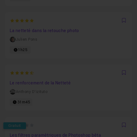
5
Favo
La netteté dans la retouche photo
Julien Pons
1h25
4.8181818181818
Favo
Le renforcement de la Netteté
Anthony D'izituto
31m45
0
Gratuit
Favo
Les filtres paramétriques de Photoshop bêta