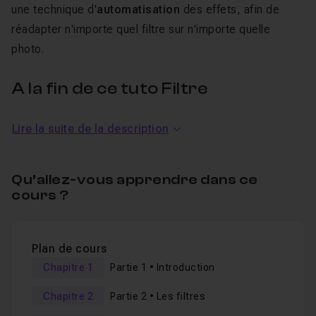
une technique d'
automatisation
des effets, afin de
réadapter n'importe quel filtre sur n'importe quelle
photo.
A la fin de ce tuto Filtre
Photoshop, vous serez capable de
Lire la suite de la description
:
Créer et maîtriser vos propres filtres photo.
Qu’allez-vous apprendre dans ce
cours ?
Comprendre le principe d'un filtre.
Utiliser vos filtres sur plusieurs photos.
Utiliser et maîtriser des modes de
fusion
.
Plan de cours
Utiliser et enregistrer un script.
Chapitre 1
Partie 1 • Introduction
Automatiser des effets sur plusieurs photos.
Chapitre 2
Partie 2 • Les filtres
Modifier, les ambiance couleurs, et les tons d'une