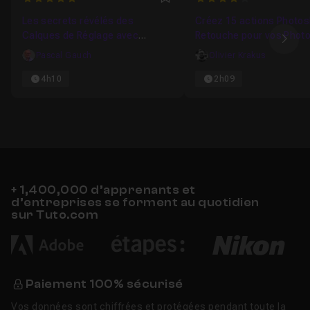
Favori
Les secrets révélés des
Créez 15 actions Photo
Calques de Réglage avec
Retouche pour vos Phot
Ima
Photoshop CC : Créativité et
Pascal Gauch
Olivier Krakus
Amélioration de vos images
4h10
2h09
+ 1,400,000 d’apprenants et
d’entreprises se forment au quotidien
sur Tuto.com
Paiement 100% sécurisé
Vos données sont chiffrées et protégées pendant toute la