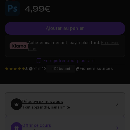
4,99€
Ajouter au panier
Acheter maintenant, payer plus tard.
En savoir
plus
Enregistrer pour plus tard
5,0
31m42
Fichiers sources
Débutant
5
Découvrez nos abos
Tout apprendre, sans limite
Offrir ce cours