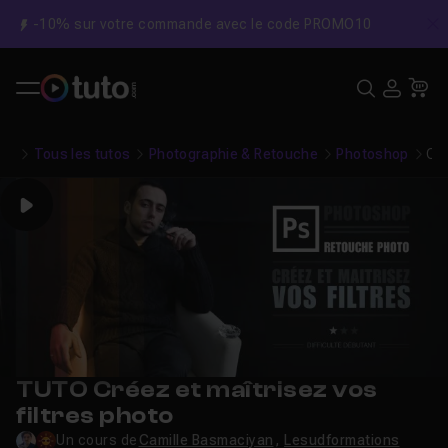
-10% sur votre commande avec le code PROMO10
C
Recher
USE
Pa
Tous les tutos
Photographie & Retouche
Photoshop
Cré
Play
TUTO Créez et maîtrisez vos
filtres photo
Un cours de
Camille Basmaciyan
,
Lesudformations