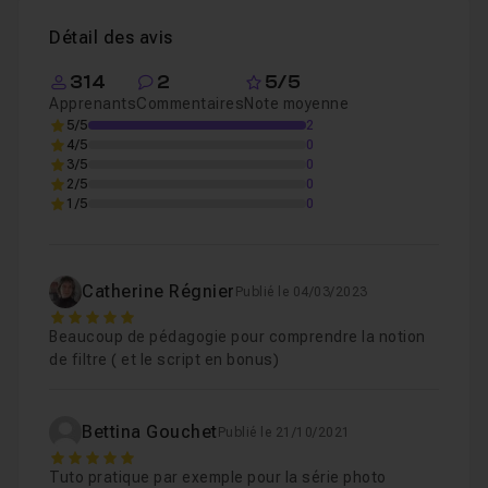
Détail des avis
314
2
5/5
Apprenants
Commentaires
Note moyenne
5/5
2
4/5
0
3/5
0
2/5
0
1/5
0
Catherine Régnier
Publié le 04/03/2023
5
Beaucoup de pédagogie pour comprendre la notion
de filtre ( et le script en bonus)
Bettina Gouchet
Publié le 21/10/2021
5
Tuto pratique par exemple pour la série photo