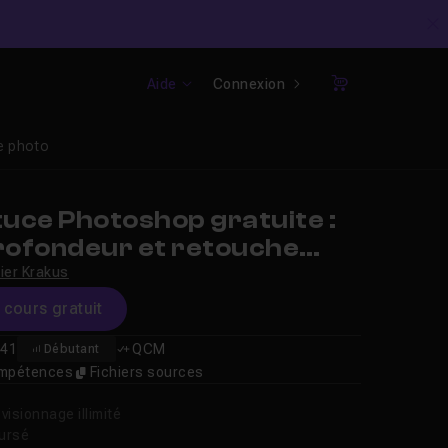
C
Aide
Connexion
Panier
he photo
uce Photoshop gratuite :
profondeur et retouche
vier Krakus
e cours gratuit
41
QCM
Débutant
compétences
Fichiers sources
isionnage illimité
oursé