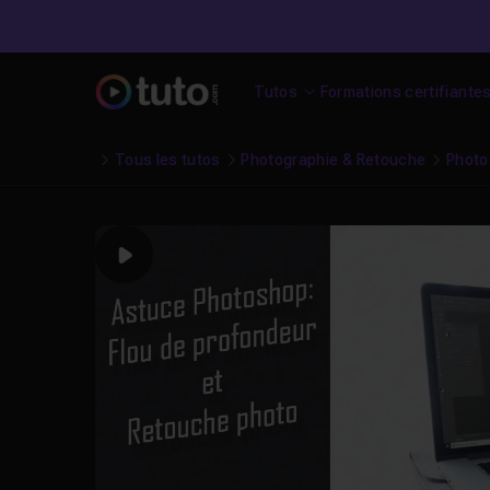
Tutos
Formations certifiante
Tous les tutos
Photographie & Retouche
Photo
Play