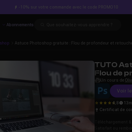
-10% sur votre commande avec le code PROMO10
Search
s
Abonnements
shop
Astuce Photoshop gratuite : Flou de profondeur et retouc
TUTO Ast
Flou de 
photo
Un cours de
Oli
Voir l
4,8
13m
4.7647058823529
Certificat de 
Téléchargement & v
Satisfait ou remb