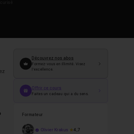
curisé
Découvrez nos abos
Formez-vous en illimité. Visez
l’excellence.
rez
Offrir ce cours
Faites un cadeau qui a du sens.
o
Formateur
Olivier Krakus
4,7