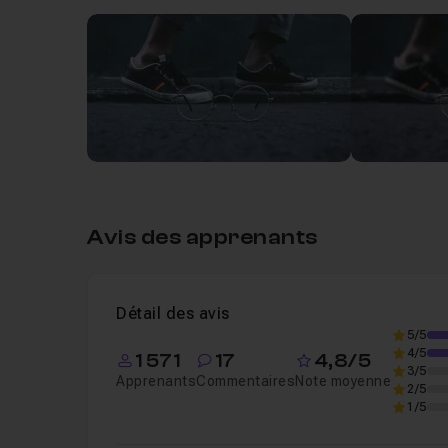
Leçon 1
Introduction
01m45
Leçon 2
Exercice
11m56
Avis des apprenants
Détail des avis
5/5
4/5
1 571
17
4,8/5
3/5
Apprenants
Commentaires
Note moyenne
2/5
1/5