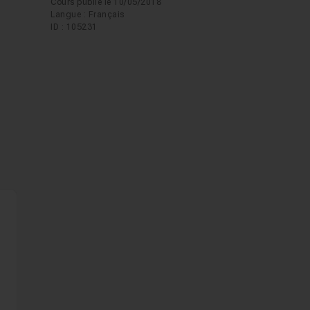
Cours publié le 10/05/2018
Langue : Français
ID : 105231