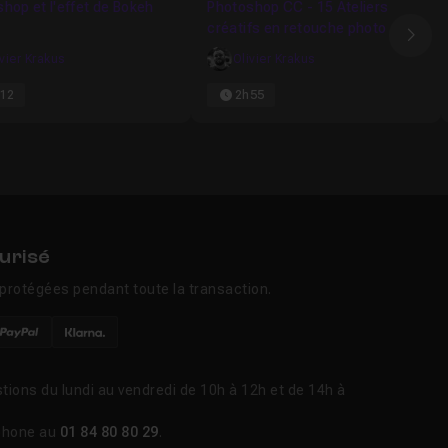
hop et l'effet de Bokeh
Photoshop CC - 15 Ateliers
créatifs en retouche photo
Ima
ivier Krakus
Olivier Krakus
12
2h55
urisé
protégées pendant toute la transaction.
tions du lundi au vendredi de 10h à 12h et de 14h à
phone au
01 84 80 80 29
.