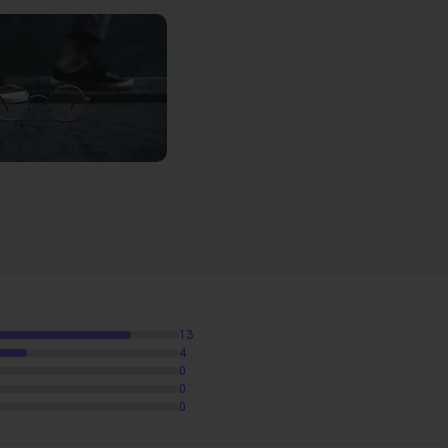
13
4
0
0
0