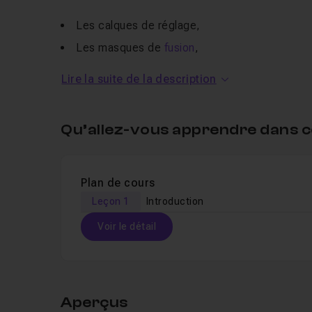
Les calques de réglage,
Les masques de
fusion
,
Les outils de sélection,
Lire la suite de la description
Les
flous de profondeur
.
Si jamais, au cours de ce tuto vous avez des quest
Qu’allez-vous apprendre dans c
section Entraide ou FAQ de la plateforme.
Si vous souhaitez aller plus loin dans la découve
Plan de cours
à suivre la formation :
Leçon 1
Introduction
maîtriser les effets de flo
Voir le détail
Table des matières
Aperçus