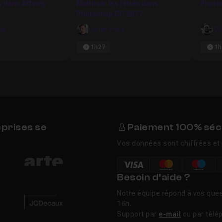
s dans Affinity
Maîtriser les filtres dans
Photos
Photoshop CC 2017
kus
Julien Pons
Ol
1h27
1h
eprises se
Paiement 100% séc
Vos données sont chiffrées et 
Besoin d’aide ?
Notre équipe répond à vos ques
16h.
Support par
e-mail
ou par télé