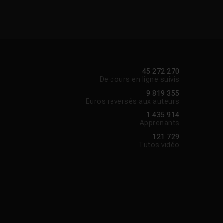
45 272 270
De cours en ligne suivis
9 819 355
Euros reversés aux auteurs
1 435 914
Apprenants
121 729
Tutos vidéo