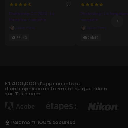
4.7107438016529
5
Favori
Photoshop CC 2020 : La
Photoshop : La formation
formation complète
complète
Ima
Julien Pons
Julien Pons
22h43
26h40
+ 1,400,000 d’apprenants et
d’entreprises se forment au quotidien
sur Tuto.com
Paiement 100% sécurisé