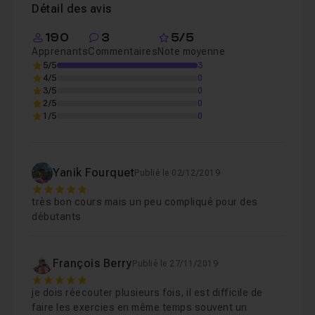
Vous pouvez aussi me faire part de vos souhaits à
Détail des avis
Chapitre 2 : Les filtres
1h06
ce sujet dans le salon d'entraide,
en plus
190
3
5/5
naturellement de toutes vos questions !
Apprenants
Commentaires
Note moyenne
Bonn tuto !
5/5
3
4/5
0
3/5
0
2/5
0
1/5
0
Yanik Fourquet
Publié le 02/12/2019
5
très bon cours mais un peu compliqué pour des
débutants
François Berry
Publié le 27/11/2019
5
je dois réecouter plusieurs fois, il est difficile de
faire les exercies en même temps souvent un