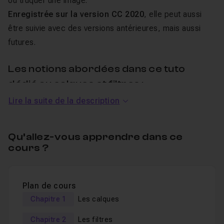
ou truquer une image.
Enregistrée sur la version CC 2020
, elle peut aussi
être suivie avec des versions antérieures, mais aussi
futures.
Les notions abordées dans ce tuto
dédié au calques et filtres :
Lire la suite de la description
Comprendre le principe des calques,
Les différents types de calques,
Qu’allez-vous apprendre dans ce
Les effets et les styles appliqués sur les calques,
cours ?
Les objets (calques) dynamiques, pour travailler de
manière souple, et non-destructive,
Les filtres de la galerie de filtres et galerie de flous,
Plan de cours
Chapitre 1
Les calques
Corriger en perspective avec Point de Fuite,
Améliorer la netteté,
Chapitre 2
Les filtres