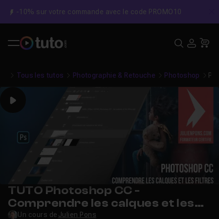
-10% sur votre commande avec le code PROMO10
C
Recher
USE
Pa
Tous les tutos
Photographie & Retouche
Photoshop
Pho
Play
TUTO Photoshop CC -
Comprendre les calques et les
filtres
Un cours de
Julien Pons