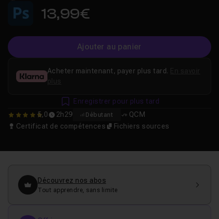
13,99€
Ajouter au panier
Acheter maintenant, payer plus tard.
En savoir
plus
Enregistrer pour plus tard
5,0
2h29
QCM
Débutant
5
Certificat de compétences
Fichiers sources
Découvrez nos abos
Tout apprendre, sans limite