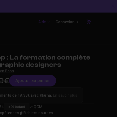
C
Aide
Connexion
Panier
p : La formation complète
graphic designers
ien Pons
9€
Ajouter au panier
ements de 18,33€ avec Klarna.
En savoir plus
34
QCM
Débutant
compétences
Fichiers sources