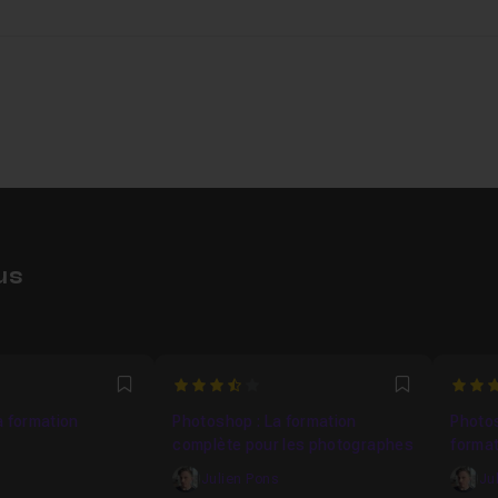
1h03
us
et Photoshop version web
2h35
3.1666666666667
5
m56
Favori
Favori
a formation
Photoshop : La formation
Photos
complète pour les photographes
forma
s
Julien Pons
Ju