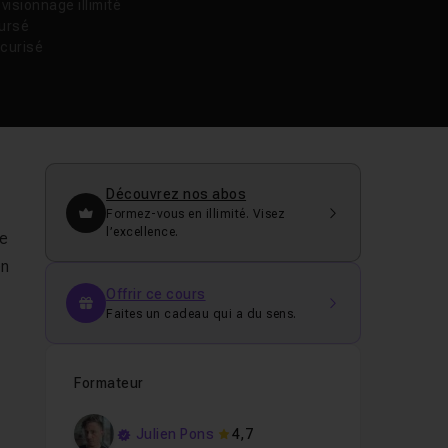
isionnage illimité
oursé
curisé
Découvrez nos abos
Formez-vous en illimité. Visez
l’excellence.
e
en
Offrir ce cours
Faites un cadeau qui a du sens.
Formateur
Julien Pons
4,7