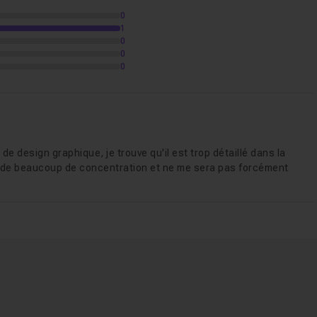
0
1
0
 sélections
2h11
0
0
e design graphique, je trouve qu'il est trop détaillé dans la
de beaucoup de concentration et ne me sera pas forcément
e
39m41
nsformation
1h02