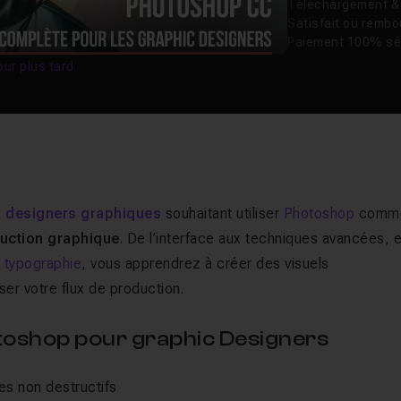
Téléchargement & v
Satisfait ou remb
Paiement 100% sé
our plus tard
x
designers graphiques
souhaitant utiliser
Photoshop
comm
uction graphique
. De l’interface aux techniques avancées, 
a
typographie
, vous apprendrez à créer des visuels
iser votre flux de production.
otoshop pour graphic Designers
ges non destructifs