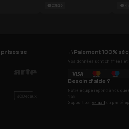
23h26
4h
 2026
14m45
eprises se
Paiement 100% séc
Vos données sont chiffrées et 
Besoin d’aide ?
Notre équipe répond à vos ques
16h.
Support par
e-mail
ou par télé