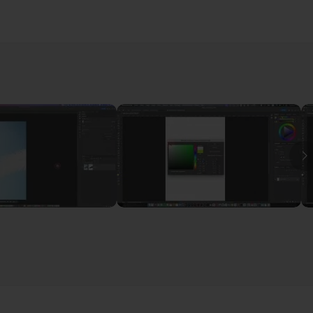
ons de base sur un ordinateur PC ou MAC. Un ordinateur avec
jour incluses, salon d'entre-aide pour poster vos réalisations 
I