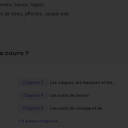
ormes, tracés, logos)
on de titres, affiches, visuels web
hir ses visuels
es bons réglages colorimétriques
obe (Bridge, Creative Cloud, version web)
réation graphique
e cours ?
Chapitre 2
Les calques, les masques et les
e
sélections
Chapitre 4
Les outils de dessin
 & digital
éations dans Photoshop
e
Chapitre 6
Les outils de clonage et de
transformation
+ 8 autres chapitres…