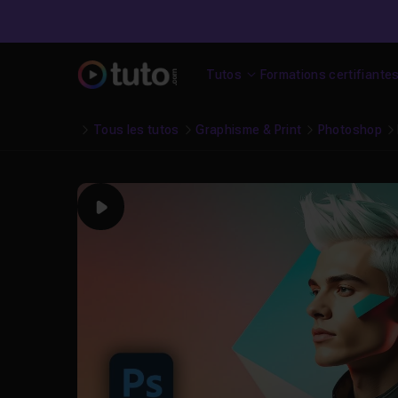
Tutos
Formations certifiante
Tous les tutos
Graphisme & Print
Photoshop
Play