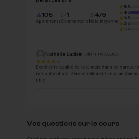
Détail des avis
Le Panneau Propriétés
Leçon 8
5/5
4/5
105
1
4/5
3/5
Apprenants
Commentaire
Note moyenne
Chapitre 2 : Les calques, les masques et les
2/5
1/5
Chapitre 3 : Les calques de réglages
1h35
Nathalie Labbé
Publié le 10/03/2026
4
Chapitre 4 : Les outils de dessin
1h35
Excellente qualité de tuto mais dans ce parcours d
retouche photo. Personnellement cela me deman
utile.
Chapitre 5 : Les tracés et l'édition vectoriell
Chapitre 6 : Les outils de clonage et de tra
Vos questions sur le cours
Chapitre 7 : Les filtres
16m59