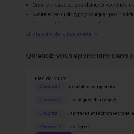
Créer et manipuler des éléments vectoriels (f
Maîtriser les outils typographiques pour l’éditi
Appliquer filtres, textures et effets pour enric
Gérer les fichiers en haute résolution, avec l
Lire la suite de la description
Travailler efficacement avec l’écosystème Ad
Explorer les apports récents de l’IA dans la c
Qu’allez-vous apprendre dans c
Pour qui ?
Plan de cours
Designers graphiques en début de carrière
Chapitre 1
Installation et réglages
Étudiants en design ou communication visuell
Chapitre 3
Les calques de réglages
Freelances, créatifs et professionnels du print
Toute personne souhaitant structurer ses cr
Chapitre 5
Les tracés et l'édition vectoriell
Prérequis
Chapitre 7
Les filtres