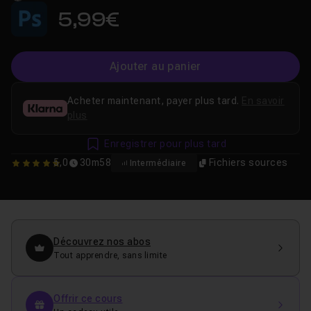
5,99€
Ajouter au panier
Acheter maintenant, payer plus tard.
En savoir
plus
Enregistrer pour plus tard
5,0
30m58
Fichiers sources
Intermédiaire
5
Découvrez nos abos
Tout apprendre, sans limite
Offrir ce cours