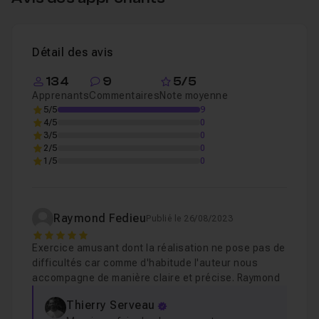
Détail des avis
134
9
5/5
Apprenants
Commentaires
Note moyenne
5/5
9
4/5
0
3/5
0
2/5
0
1/5
0
Raymond Fedieu
Publié le 26/08/2023
5
Exercice amusant dont la réalisation ne pose pas de
difficultés car comme d'habitude l'auteur nous
accompagne de manière claire et précise. Raymond
Thierry Serveau