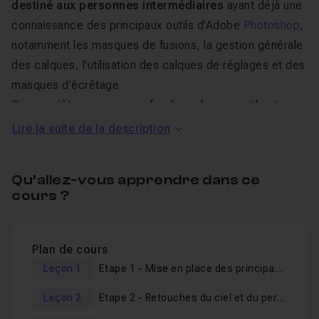
destiné aux personnes intermédiaires
ayant déjà une
connaissance des principaux outils d'Adobe
Photoshop
,
notamment les masques de fusions, la gestion générale
des calques, l'utilisation des calques de réglages et des
masques d’écrêtage.
Si vous n'êtes pas encore familiers de ces outils et que
ce type de composition vous intéresse, alors je vous
Lire la suite de la description
invite vivement à suivre le pack "
Bundle Photoshop :
Photomontage Créatif Simple par la Pratique
" dans
Qu’allez-vous apprendre dans ce
lequel je détaille plus précisément les outils employés
cours ?
afin de vous constituer des bases solides pour les
ateliers comme celui-ci.
Plan de cours
Vous pourrez, si nécessaire, utiliser l'espace d'
entraide
Leçon 1
Etape 1 - Mise en place des principaux éléments
afin d'obtenir des réponses à vos questions. Je reste à
Leçon 2
Etape 2 - Retouches du ciel et du personnage
votre disposition si nécessaire. Parce que j'avance en