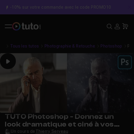
-10% sur votre commande avec le code PROMO10
C
Recher
USE
Pa
Tous les tutos
Photographie & Retouche
Photoshop
Pho
Play
TUTO Photoshop - Donnez un
look dramatique et ciné à vos
photos
Un cours de
Thierry Serveau