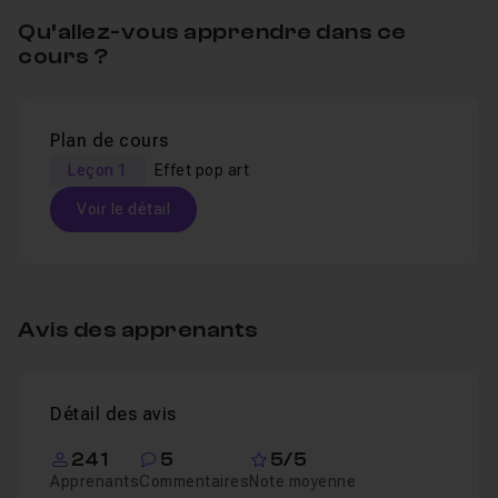
Qu’allez-vous apprendre dans ce
cours ?
Plan de cours
Leçon 1
Effet pop art
Voir le détail
Table des matières
Avis des apprenants
Effet pop art
18m17
Leçon 1
Détail des avis
241
5
5/5
Apprenants
Commentaires
Note moyenne