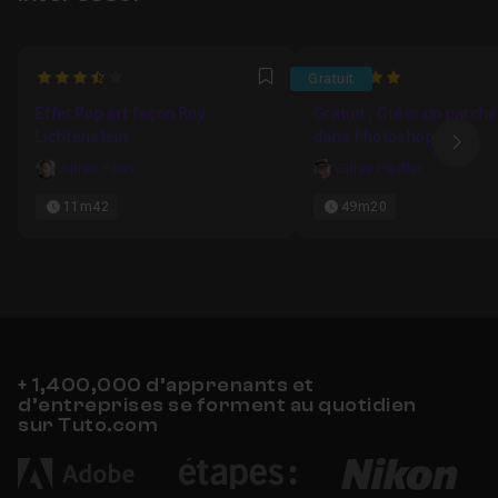
3.5
5
Gratuit
Favori
Effet Pop art façon Roy
Gratuit ; Créer un parch
Lichtenstein
dans Photoshop
Ima
Julien Pons
Gilles Pfeiffer
11m42
49m20
+ 1,400,000 d’apprenants et
d’entreprises se forment au quotidien
sur Tuto.com