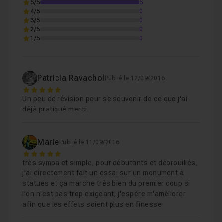
5/5
5
4/5
0
3/5
0
2/5
0
1/5
0
Patricia Ravachol
Publié le 12/09/2016
5
Un peu de révision pour se souvenir de ce que j'ai
déjà pratiqué merci.
Marie
Publié le 11/09/2016
5
très sympa et simple, pour débutants et débrouillés,
j'ai directement fait un essai sur un monument à
statues et ça marche très bien du premier coup si
l'on n'est pas trop exigeant, j'espère m'améliorer
afin que les effets soient plus en finesse