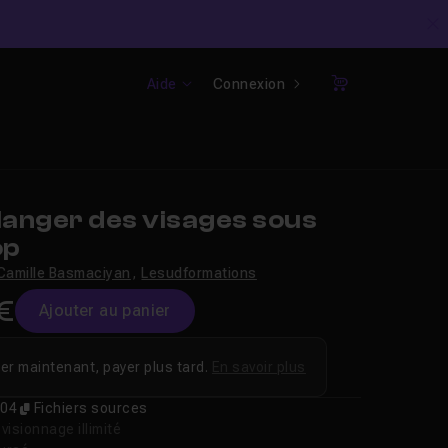
C
Aide
Connexion
Panier
anger des visages sous
op
Camille Basmaciyan
,
Lesudformations
€
Ajouter au panier
er maintenant, payer plus tard.
En savoir plus
04
Fichiers sources
isionnage illimité