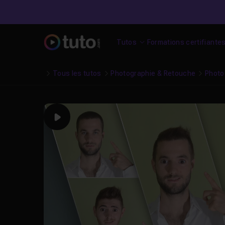
Tutos
Formations certifiante
Tous les tutos
Photographie & Retouche
Photo
Play