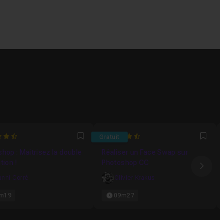
652173913
4.7857142857143
Gratuit
Favori
Fav
hop : Maitrisez la double
Réaliser un Face Swap sur
tion !
Photoshop CC
Ima
anni Corré
Olivier Krakus
m19
09m27