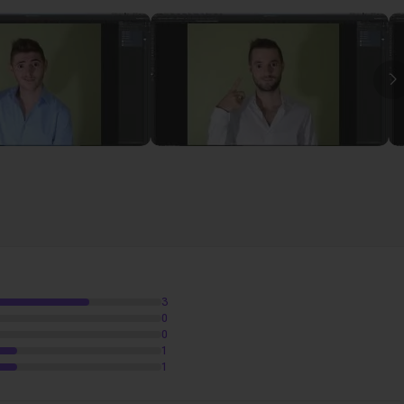
op
16m04
I
3
0
0
1
1