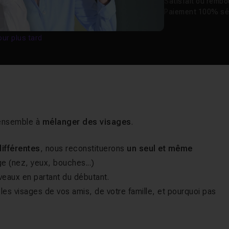
Satisfait ou remb
Paiement 100% sé
our plus tard
 ensemble à
mélanger des visages
.
ifférentes
, nous reconstituerons
un seul et même
ge (nez, yeux, bouches...)
veaux en partant du débutant.
les visages de vos amis, de votre famille, et pourquoi pas