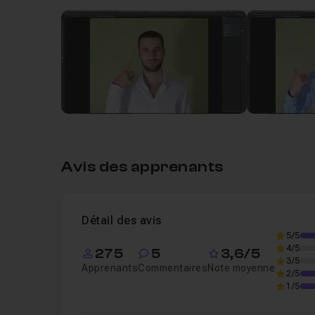
Leçon 1
Mélange des visages dans photosh
Avis des apprenants
Détail des avis
5/5
4/5
275
5
3,6/5
3/5
Apprenants
Commentaires
Note moyenne
2/5
1/5