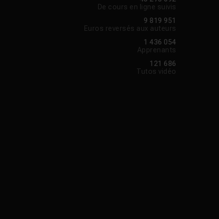
De cours en ligne suivis
9 819 951
Euros reversés aux auteurs
1 436 054
Apprenants
121 686
Tutos vidéo