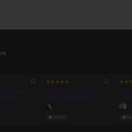
us
1379
5
4.695
Favori
Favori
ment mélanger 2
Photoshop : Créez des Face
Photos
 Photoshop ?
Swap et Face Morphing
exposi
réalistes
Correia
Julien Guillotel
Gi
39m44
52