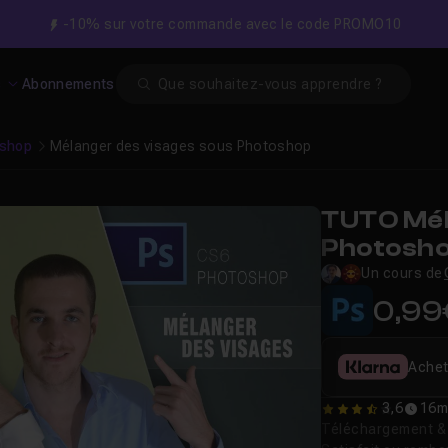
-10% sur votre commande avec le code PROMO10
Search
s
Abonnements
shop
Mélanger des visages sous Photoshop
TUTO Mél
Photosh
Un cours de
0,99
Achet
3,6
16m
3.6
Téléchargement & v