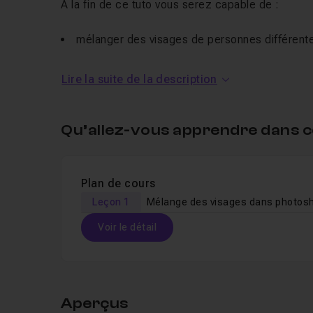
À la fin de ce tuto vous serez capable de :
mélanger des visages de personnes différent
maîtriser les masques de fusions
Lire la suite de la description
d'adapter la taille et la couleur d'un personnag
Les fichiers sources sont fournis (photos de bases
Qu’allez-vous apprendre dans c
Plan de cours
Leçon 1
Mélange des visages dans photos
Voir le détail
Table des matières
Aperçus