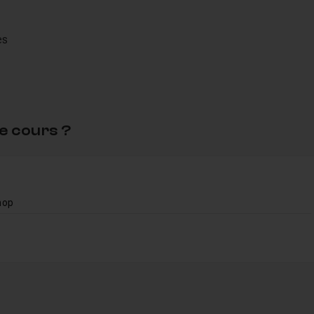
es
e
, les 4 résultats, et le fichier .PSD)
e cours ?
hop