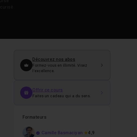
oursé
curisé
Découvrez nos abos
Formez-vous en illimité. Visez
l’excellence.
Offrir ce cours
Faites un cadeau qui a du sens.
Formateurs
Camille Basmaciyan
4,9