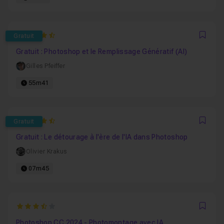
4.8205128205128
Gratuit
Favo
Gratuit : Photoshop et le Remplissage Génératif (AI)
Gilles Pfeiffer
55m41
4.8684210526316
Gratuit
Favo
Gratuit : Le détourage à l'ère de l'IA dans Photoshop
Olivier Krakus
07m45
3.4
Favo
Photoshop CC 2024 - Photomontage avec IA