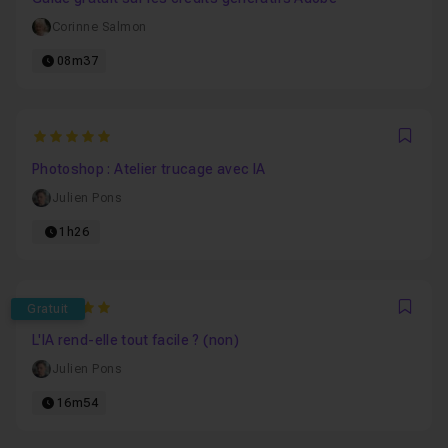
Corinne Salmon
08m37
5
Favo
Photoshop : Atelier trucage avec IA
Julien Pons
1h26
5
Gratuit
Favo
L'IA rend-elle tout facile ? (non)
Julien Pons
16m54