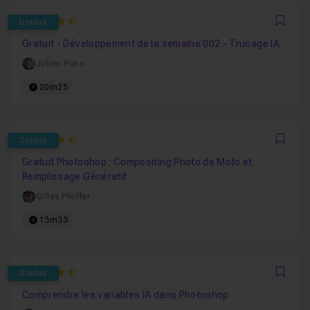
4.8
Gratuit
Favo
Gratuit - Développement de la semaine 002 - Trucage IA
Julien Pons
20m25
4.75
Gratuit
Favo
Gratuit Photoshop : Compositing Photo de Moto et
Remplissage Génératif
Gilles Pfeiffer
13m33
4.8333333333333
Gratuit
Favo
Comprendre les variables IA dans Photoshop