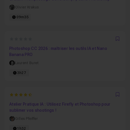
Olivier Krakus
09m35
0
Favo
Photoshop CC 2026 : maîtriser les outils IA et Nano
Banana PRO
Laurent Buret
3h27
4.9090909090909
Favo
Atelier Pratique IA : Utilisez Firefly et Photoshop pour
sublimer vos shootings !
Gilles Pfeiffer
1h32