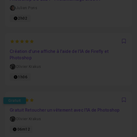
Julien Pons
2h02
5
Favo
Création d'une affiche à l'aide de l'IA de Firefly et
Photoshop
Olivier Krakus
1h06
5
Gratuit
Favo
Gratuit Retoucher un vêtement avec l'IA de Photoshop
Olivier Krakus
06m12