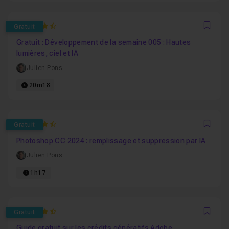
4.7777777777778
Gratuit
Favo
Gratuit : Développement de la semaine 005 : Hautes
lumières, ciel et IA
Julien Pons
20m18
4.9259259259259
Gratuit
Favo
Photoshop CC 2024 : remplissage et suppression par IA
Julien Pons
1h17
4.7
Gratuit
Favo
Guide gratuit sur les crédits génératifs Adobe