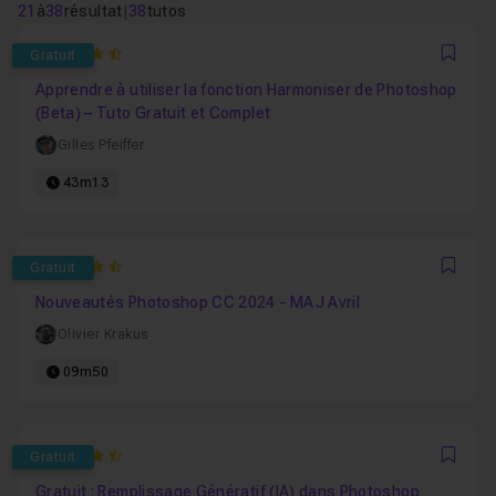
21
à
38
résultat
|
38
tutos
4.9230769230769
Gratuit
Favo
Apprendre à utiliser la fonction Harmoniser de Photoshop
(Beta) – Tuto Gratuit et Complet
Gilles Pfeiffer
43m13
4.6666666666667
Gratuit
Favo
Nouveautés Photoshop CC 2024 - MAJ Avril
Olivier Krakus
09m50
4.8
Gratuit
Favo
Gratuit : Remplissage Génératif (IA) dans Photoshop