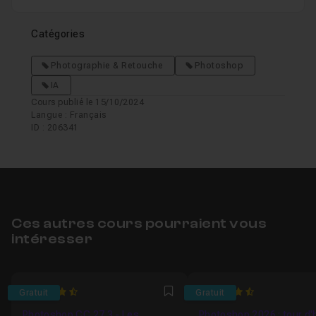
Catégories
Photographie & Retouche
Photoshop
IA
Cours publié le 15/10/2024
Langue : Français
ID : 206341
Ces autres cours pourraient vous
intéresser
4.7272727272727
4.375
Gratuit
Gratuit
Favori
Photoshop CC 27.3 - Les
Photoshop 2026 : tour d'