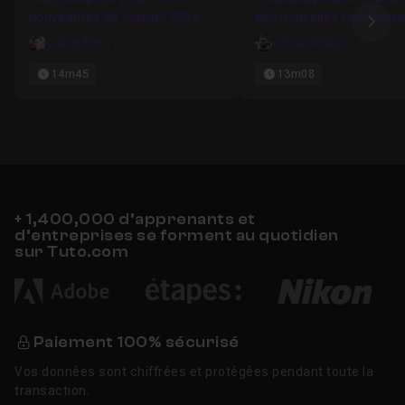
nouveautés de Janvier 2026
des nouvelles fonctionna
Ima
et retouche
Julien Pons
Olivier Krakus
14m45
13m08
+ 1,400,000 d’apprenants et
d’entreprises se forment au quotidien
sur Tuto.com
Paiement 100% sécurisé
Vos données sont chiffrées et protégées pendant toute la
transaction.