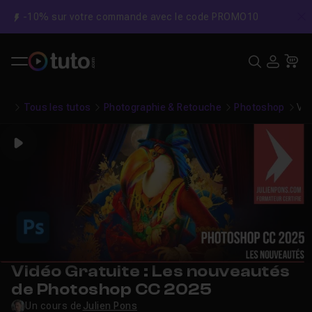
-10% sur votre commande avec le code PROMO10
C
Recher
USE
Pa
Tous les tutos
Photographie & Retouche
Photoshop
Vid
Play
Vidéo Gratuite : Les nouveautés
de Photoshop CC 2025
Un cours de
Julien Pons