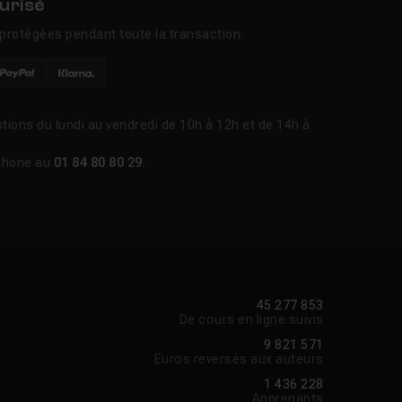
urisé
protégées pendant toute la transaction.
tions du lundi au vendredi de 10h à 12h et de 14h à
phone au
01 84 80 80 29
.
45 277 853
De cours en ligne suivis
9 821 571
Euros reversés aux auteurs
1 436 228
Apprenants