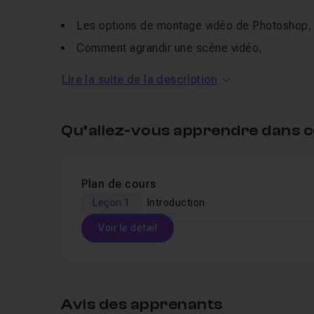
Les options de montage vidéo de Photoshop,
Comment agrandir une scène vidéo,
Utiliser l'IA de Firefly pour créer les nouveau
Lire la suite de la description
Les outils de retouche de Photoshop.
Un QCM vous permet de valider vos connaissance
Qu’allez-vous apprendre dans c
Une section entraide est disponible pour toutes
Pour aller plus loin dans les outils de montage
Plan de cours
dans Photoshop
Leçon 1
.
Introduction
Voir le détail
Table des matières
Avis des apprenants