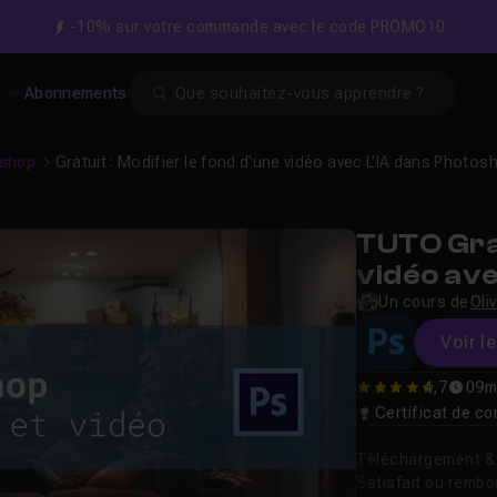
-10% sur votre commande avec le code PROMO10
Search
s
Abonnements
shop
Gratuit : Modifier le fond d'une vidéo avec L'IA dans Photos
TUTO Grat
vidéo av
Un cours de
Oli
Voir l
4,7
09m
4.7142857142857
Certificat de 
Téléchargement & v
Satisfait ou remb