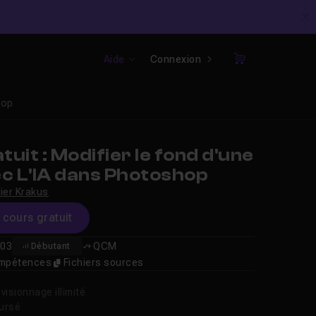
C
Aide
Connexion
Panier
hop
uit : Modifier le fond d'une
ec L'IA dans Photoshop
vier Krakus
e cours gratuit
03
QCM
Débutant
compétences
Fichiers sources
isionnage illimité
oursé