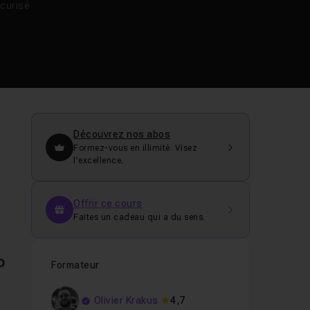
curisé
Découvrez nos abos
Formez-vous en illimité. Visez
l’excellence.
Offrir ce cours
Faites un cadeau qui a du sens.
p
Formateur
Olivier Krakus
4,7