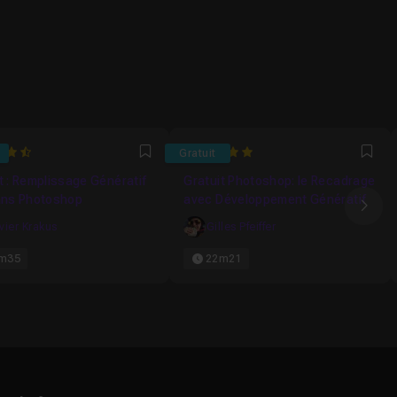
5
Gratuit
Favori
Fav
t : Remplissage Génératif
Gratuit Photoshop: le Recadrage
dans Photoshop
avec Développement Génératif
Ima
ivier Krakus
Gilles Pfeiffer
m35
22m21