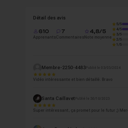
Leçon 1
Introduction
57s
Détail des avis
Leçon 2
Vidéo et IA dans Photoshop
08m0
5/5
4/5
610
7
4,8/5
3/5
Apprenants
Commentaires
Note moyenne
2/5
1/5
Membre-2250-4483
Publié le 03/03/2024
5
Vidéo intéressante et bien détaillé. Bravo
Santa Caillavet
Publié le 30/10/2023
5
Super intéressant, ça promet pour le futur ;) Merc