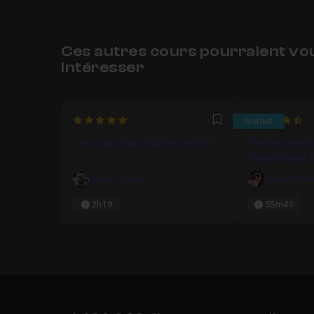
Ces autres cours pourraient vo
intéresser
5
4.820512820
Gratuit
Favori
Les outils d'IA d'Adobe de A à Z
Gratuit : Phot
Remplissage G
Olivier Krakus
Gilles Pfeiff
2h19
55m41