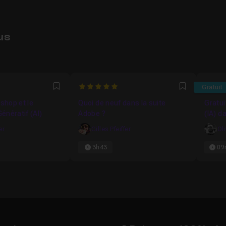
us
5128
5
4.8
Gratuit
Favori
Favori
oshop et le
Quoi de neuf dans la suite
Gratui
énératif (AI)
Adobe ?
(IA) 
er
Gilles Pfeiffer
Ol
3h43
09