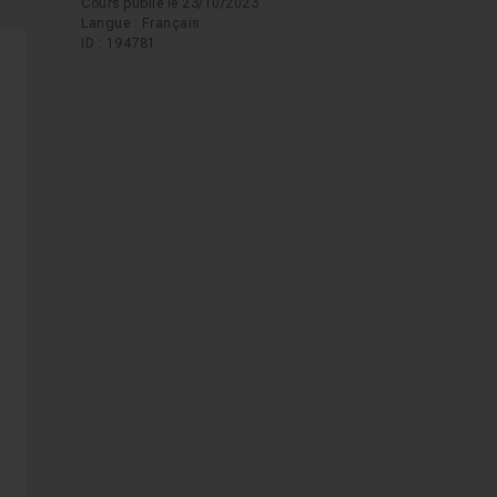
Cours publié le 23/10/2023
Langue : Français
ID : 194781