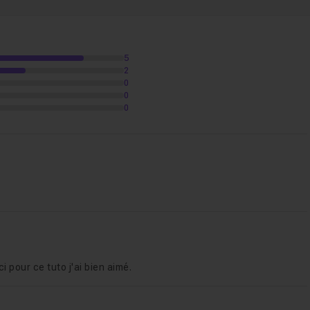
6
5
2
0
0
0
i pour ce tuto j'ai bien aimé.