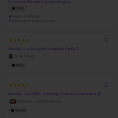
Formation Blender (version longue)
159h
Mentor individuel
Certification professionnelle
5
Favo
Blender - La formation complète Partie 2
Julien Deville
6h06
4.8
Favo
Blender : Les HDRI - éclairage réaliste d'une scene 3D
Camille B.
,
Lesudformations
32m35