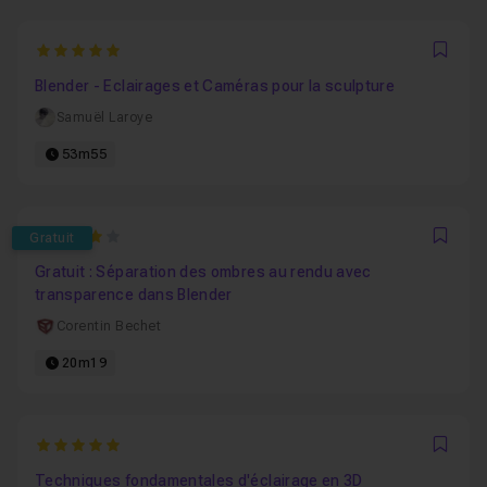
5
Favo
Blender - Eclairages et Caméras pour la sculpture
Samuël Laroye
53m55
4
Gratuit
Favo
Gratuit : Séparation des ombres au rendu avec
transparence dans Blender
Corentin Bechet
20m19
5
Favo
Techniques fondamentales d'éclairage en 3D