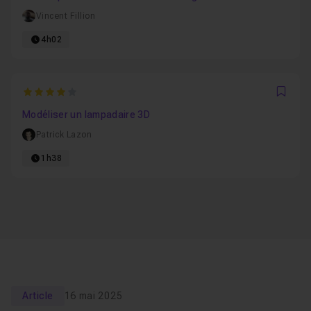
Vincent Fillion
4h02
4
Favo
Modéliser un lampadaire 3D
Patrick Lazon
1h38
Article
16 mai 2025