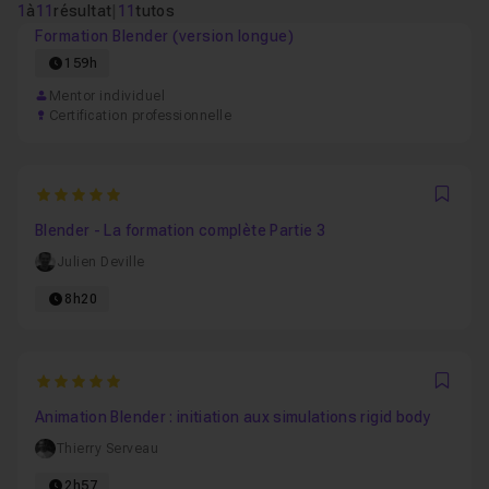
1
à
11
résultat
|
11
tutos
Formation Blender (version longue)
159h
Mentor individuel
Certification professionnelle
5
Favo
Blender - La formation complète Partie 3
Julien Deville
8h20
5
Favo
Animation Blender : initiation aux simulations rigid body
Thierry Serveau
2h57