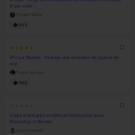
d'une vidéo
Thibault Marie
2h15
5
Favo
VFX sur Blender - Réaliser une animation de coulure de
miel
Thierry Serveau
1h05
0
Favo
Créez et intégrez un effet de Destruction sous
Photoshop et Blender
Ludovic Giraud