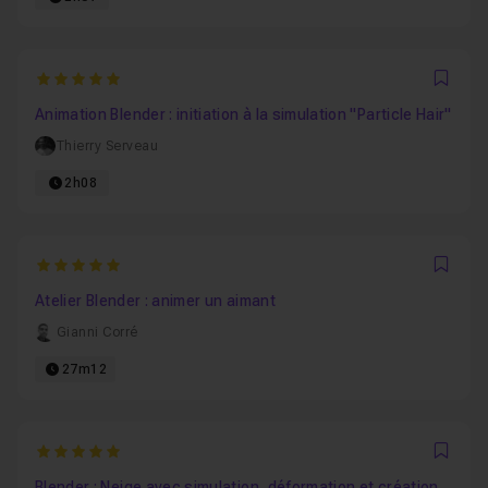
5
Favo
Animation Blender : initiation à la simulation "Particle Hair"
Thierry Serveau
2h08
5
Favo
Atelier Blender : animer un aimant
Gianni Corré
27m12
5
Favo
Blender : Neige avec simulation, déformation et création