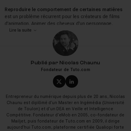
Reproduire le comportement de certaines matières
est un problème récurrent pour les créateurs de films
d’animation. Animer des cheveux d’un personnage,
simuler une vague ou créer un drapeau font partie de ce
Lire la suite
casse-tête. Afin de leur simplifier la vie,
Blender
dispose, de façon native, d’une suite complète d’outils
qui permettent de reproduire le comportement de
certaines particules et matières dans la nature. L’
outil
Publié par
Nicolas Chaunu
Particle Systems
permet de reproduire le
Fondateur de Tuto.com
comportement d’entités telles que la fumée, l’herbe, les
cheveux et les troupeaux. Cet outil inclut un sous-
Profil X (twitter) de Nicol
Profil LinkedIn de Ni
ensemble nommé
Hair
, qui permet de simuler des
pilosités telles que la fourrure, les cheveux, l’herbe, les
Entrepreneur du numérique depuis plus de 20 ans, Nicolas
poils et les piquants. Les objets souples et déformables
Chaunu est diplômé d'un Master en Ingémédia (Université
peuvent être simulés grâce à
Soft Bodies
. Pour la
de Toulon) et d'un DEA en Veille et Intelligence
simulation de liquides et de gaz, il faut recourir à l’
outil
Compétitive. Fondateur d'eMob en 2005, co-fondateur de
Mailjet, puis fondateur de Tuto.com en 2009, il dirige
Fluids
.
aujourd'hui Tuto.com, plateforme certifiée Qualiopi forte