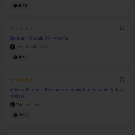
4h29
0
Favo
Blender - Module 07 - Volume
Jean-Michel Rosee
4h11
5
Favo
VFX sur Blender - Réaliser une animation de boule de feu
réaliste
Thierry Serveau
1h33