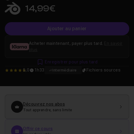
14,99€
Ajouter au panier
Acheter maintenant, payer plus tard.
En savoir
plus
Enregistrer pour plus tard
5,0
1h33
Fichiers sources
Intermédiaire
5
Découvrez nos abos
Tout apprendre, sans limite
Offrir ce cours