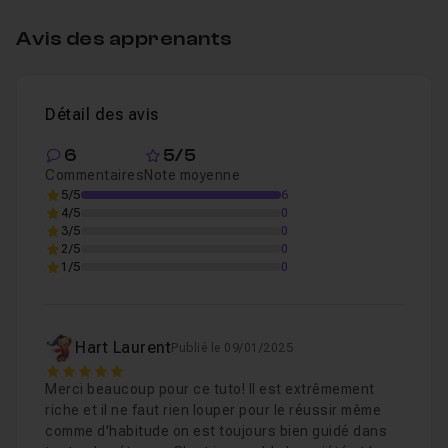
Etape 4 - Ajout de fond, compositing et export
Leçon 4
Avis des apprenants
Etape 5 - Montage image et son de l'animation,
Leçon 5
Détail des avis
6
5/5
Commentaires
Note moyenne
5/5
6
4/5
0
3/5
0
2/5
0
1/5
0
Hart Laurent
Publié le 09/01/2025
5
Merci beaucoup pour ce tuto! Il est extrêmement
riche et il ne faut rien louper pour le réussir même
comme d'habitude on est toujours bien guidé dans