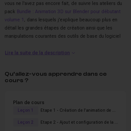
vous ne l'avez pas encore fait, de suivre les ateliers du
pack
Bundle : Animation 3D sur Blender pour débutant
volume 1
, dans lesquels j'explique beaucoup plus en
détail les grandes étapes de création ainsi que les
manipulations courantes des outils de base du logiciel
pour l'animation.
Lire la suite de la description
Je m'efforce d'avancer
pas à pas
, lentement et sans
timelapse afin que tout le monde puisse suivre
Qu’allez-vous apprendre dans ce
facilement chacune des vidéos.
cours ?
Cela dit, si la vitesse vous semble trop lente, selon votre
niveau, n'hésitez pas à accélérer les vidéos, l'outil de
visionnage le permettant.
Plan de cours
Enfin, je reste disponible, pour toutes questions, dans
Leçon 1
Etape 1 - Création de l'animation de base
l'
espace d'entraide
.
Leçon 2
Etape 2 - Ajout et configuration de la simulation fumée et feu
Alors je vous dis à de suite dans la première vidéo de ce