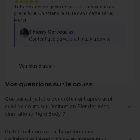
5
Tuto très dense, plein de nouveautés acquises
grace à lui. On attend la suite dans cette série.
Merci.
Thierry Serveau
Content que ça vous ait plu. A très vite.
Voir plus d'avis
Vos questions sur le cours
Que saurai-je faire concrètement après avoir
suivi ce cours sur l’animation Blender avec
Voir
simulations Rigid Body ?
Ce tutoriel couvre-t-il la gestion des
collisions et l’export d’une animation multi-