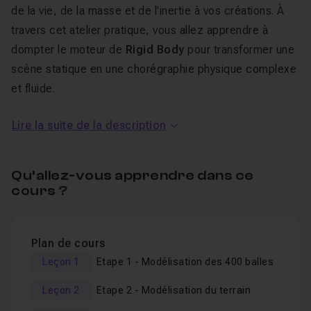
de la vie, de la masse et de l'inertie à vos créations. À
travers cet atelier pratique, vous allez apprendre à
dompter le moteur de
Rigid Body
pour transformer une
scène statique en une chorégraphie physique complexe
et fluide.
Nous ne nous contenterons pas de "cliquer sur des
Lire la suite de la description
boutons". Nous allons construire une scène complète,
de la gestion des collisions au rendu final. Vous
découvrirez comment optimiser vos simulations pour
Qu’allez-vous apprendre dans ce
éviter les bugs courants, comment jouer avec la friction
cours ?
et le rebond pour donner du caractère à vos objets, et
surtout, comment éclairer et texturer votre scène pour
Plan de cours
obtenir ce look "Premium" qui fait toute la différence.
Leçon 1
Etape 1 - Modélisation des 400 balles
Cet atelier est destiné aux personnes intermédiaires
ayant un minimum de connaissances dans l'interface du
Leçon 2
Etape 2 - Modélisation du terrain
logiciel, l'animation en keyframe et l'utilisation des