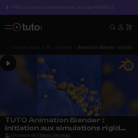
-10% sur votre commande avec le code PROMO10
C
Recher
USE
Pa
Tous les tutos
3D
Blender
Animation Blender : initiation
Play
TUTO Animation Blender :
initiation aux simulations rigid
body
Un cours de
Thierry Serveau