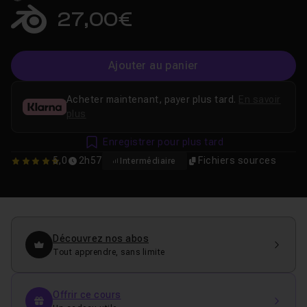
27,00€
Ajouter au panier
Acheter maintenant, payer plus tard.
En savoir
plus
Enregistrer pour plus tard
5,0
2h57
Fichiers sources
Intermédiaire
5
Découvrez nos abos
Tout apprendre, sans limite
Offrir ce cours