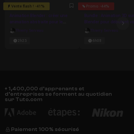
5
4.8461538461538
Vente flash ! -41%
Promo -44%
Favori
Animation Blender : créer une
Bundle : Animation 3D su
animation abstraite pour le
Blender pour débutant v
Ima
motion design
Thierry Serveau
Thierry Serveau
2h23
6h08
+ 1,400,000 d’apprenants et
d’entreprises se forment au quotidien
sur Tuto.com
Paiement 100% sécurisé