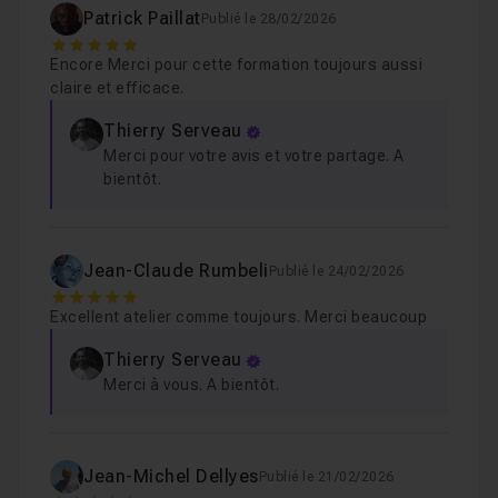
Patrick Paillat
Publié le 28/02/2026
5
Etape 9 - Mise en place et animation de la ca
Leçon 9
Encore Merci pour cette formation toujours aussi
claire et efficace.
Etape 10 - Création et application des shade
Thierry Serveau
Leçon 10
Merci pour votre avis et votre partage. A
bientôt.
Etape 11 - Mise en place des éclairages
2
Leçon 11
Jean-Claude Rumbeli
Publié le 24/02/2026
Etape 12 - Création et répartition des marker
Leçon 12
5
Excellent atelier comme toujours. Merci beaucoup
Thierry Serveau
Etape 13 - Réglages de profondeur de champ
Leçon 13
Merci à vous. A bientôt.
Etape 14 - Exports, assemblage, montage son
Leçon 14
Jean-Michel Dellyes
Publié le 21/02/2026